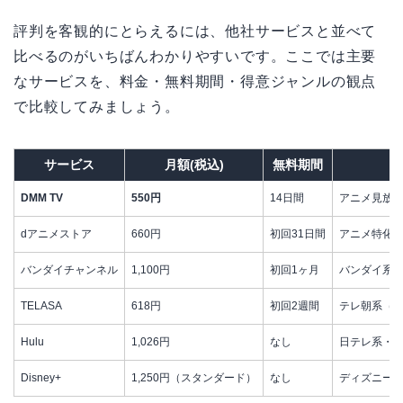
評判を客観的にとらえるには、他社サービスと並べて
比べるのがいちばんわかりやすいです。ここでは主要
なサービスを、料金・無料期間・得意ジャンルの観点
で比較してみましょう。
サービス
月額(税込)
無料期間
DMM TV
550円
14日間
アニメ見放題
dアニメストア
660円
初回31日間
アニメ特化（
バンダイチャンネル
1,100円
初回1ヶ月
バンダイ系
TELASA
618円
初回2週間
テレ朝系（
Hulu
1,026円
なし
日テレ系・海
Disney+
1,250円（スタンダード）
なし
ディズニー