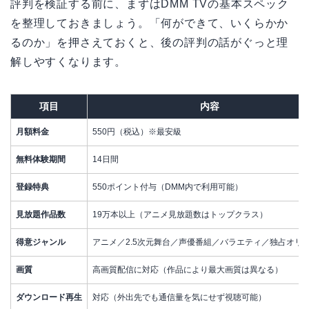
評判を検証する前に、まずはDMM TVの基本スペック
を整理しておきましょう。「何ができて、いくらかか
るのか」を押さえておくと、後の評判の話がぐっと理
解しやすくなります。
項目
内容
月額料金
550円（税込）※最安級
無料体験期間
14日間
登録特典
550ポイント付与（DMM内で利用可能）
見放題作品数
19万本以上（アニメ見放題数はトップクラス）
得意ジャンル
アニメ／2.5次元舞台／声優番組／バラエティ／独占オリ
画質
高画質配信に対応（作品により最大画質は異なる）
ダウンロード再生
対応（外出先でも通信量を気にせず視聴可能）