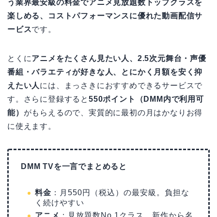
う業界最安級の料金でアニメ見放題数トップクラスを
楽しめる、コストパフォーマンスに優れた動画配信サ
ービス
です。
とくに
アニメをたくさん見たい人、2.5次元舞台・声優
番組・バラエティが好きな人、とにかく月額を安く抑
えたい人
には、まっさきにおすすめできるサービスで
す。さらに登録すると
550ポイント（DMM内で利用可
能）
がもらえるので、実質的に最初の月はかなりお得
に使えます。
DMM TVを一言でまとめると
料金
：月550円（税込）の最安級。負担な
く続けやすい
アニメ
：見放題数No.1クラス。新作から名