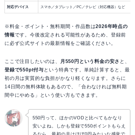
対応デバイス
スマホ／タブレット／PC／テレビ（対応機器）など
※料金・ポイント・無料期間・作品数は
2026年時点の
情報
です。今後改定される可能性があるため、登録前
に必ず公式サイトの最新情報をご確認ください。
ここで注目したいのは、
月550円という料金の安さ
と、
登録で550pt付与
という特典です。単純計算すると、最
初の月は実質的な負担がかなり軽くなります。さらに
14日間の無料体験もあるので、「合わなければ無料期
間中にやめる」という使い方もできます。
550円って、ほかのVODと比べてもかなり
安いよね。しかも登録で550ポイントもらえ
リョウ
コ
るなら、最初の月はほぼ0円みたいな感覚で