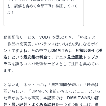
も、誤解も含めて全部正直に検証していく
よ！
動画配信サービス（VOD）を選ぶとき、「料金」と
「作品の充実度」のバランスはいちばん気になるポイ
ントですよね。その中でも
DMM TV
は、
月額550円（税
込）という最安級の料金
で、
アニメ見放題数トップク
ラス
を誇るコスパ最強サービスとして注目を集めてい
ます。
とはいえ、ネット上には「無料期間が短い」「映画は
弱いらしい」「DMMって名前がちょっと……」といっ
た声があるのも事実。本記事では、
DMM TVの良い評
判・悪い評判・よくある誤解
を一つずつ取り上げ、事