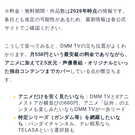
※料金・無料期間・作品数は
2026年時点
の情報です。
各社とも改定の可能性があるため、最新情報は各公式
サイトでご確認ください。
こうして並べてみると、DMM TVの立ち位置がよくわ
かります。
月550円という最安級の料金でありながら、
アニメに加えて2.5次元・声優番組・オリジナルといっ
た独自コンテンツまでカバー
している点が際立ちま
す。
アニメだけを安く見たいなら
：DMM TVとdアニ
メストアが横並びの660円。アニメ「以外」のエ
ンタメも楽しみたいならDMM TVが一歩リード
特定シリーズ（ガンダム等）を網羅したいな
ら
：バンダイチャンネル、テレ朝系なら
TELASAという選択肢も