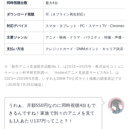
同時視聴台数
最大4台
ダウンロード視聴
可（オフライン再生対応）
対応デバイス
スマホ・タブレット・PC・スマートTV・Chromecast・Fir
主要ジャンル
アニメ・映画・ドラマ・バラエティ・特撮・声優・2.
支払い方法
クレジットカード・DMMポイント・キャリア決済・Pa
※「新作アニメ見放題作品数No.1」は2023〜2025年・株式会社コミュニ
ケーション科学研究所調べ、「mybestアニメ見放題サービスNo.1」は
2023〜2025年9月度。いずれもDMM TV公式サイト掲載の調査表記です
（2026年7月29日確認）。
うわぁ、月額550円なのに同時視聴4台もで
きるんですね！家族で別々のアニメを見て
かえで
も1人あたり137円ってこと？！