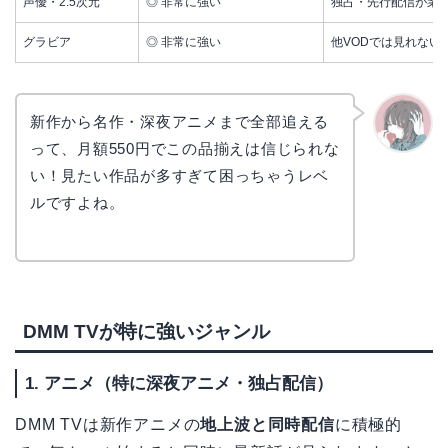
声優・2.5次元
◎ 非常に強い
独占・先行配信が業
グラビア
◎ 非常に強い
他VODでは見れない
新作から名作・深夜アニメまで全部追える
って、月額550円でこの品揃えは信じられな
かえで
い！見たい作品が多すぎて困っちゃうレベ
ルですよね。
DMM TVが特に強いジャンル
1. アニメ（特に深夜アニメ・独占配信）
DMM TVは新作アニメの
地上波と同時配信
に積極的