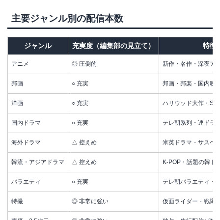
主要ジャンル別の配信本数
ジャンル
充実度（編集部の見立て）
特徴
アニメ
◎ 圧倒的
新作・名作・深夜ア
邦画
○ 充実
邦画・邦楽・国内映
洋画
○ 充実
ハリウッド大作・SF
国内ドラマ
○ 充実
テレ朝系列・連ドラ
海外ドラマ
△ 控えめ
米英ドラマ・サスペン
韓流・アジアドラマ
△ 控えめ
K-POP・話題の韓ド
バラエティ
○ 充実
テレ朝バラエティ・
特撮
◎ 非常に強い
仮面ライダー・戦隊