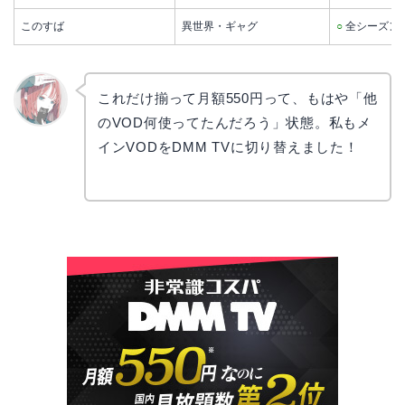
このすば
異世界・ギャグ
○
全シーズン
これだけ揃って月額550円って、もはや「他
のVOD何使ってたんだろう」状態。私もメ
リョウ
コ
インVODをDMM TVに切り替えました！