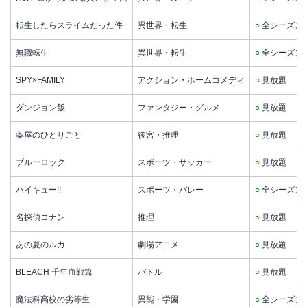
転生したらスライムだった件
異世界・転生
○
全シーズン
無職転生
異世界・転生
○
全シーズン
SPY×FAMILY
アクション・ホームコメディ
○
見放題
ダンジョン飯
ファンタジー・グルメ
○
見放題
薬屋のひとりごと
後宮・推理
○
見放題
ブルーロック
スポーツ・サッカー
○
見放題
ハイキュー!!
スポーツ・バレー
○
全シーズン
名探偵コナン
推理
○
見放題
あの夏のルカ
劇場アニメ
○
見放題
BLEACH 千年血戦篇
バトル
○
見放題
魔法科高校の劣等生
異能・学園
○
全シーズン