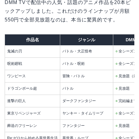
DMM TVで配信中の人気・話題のアニメ作品を20本ピ
ックアップしました。これだけのラインナップが月額
550円で全部見放題なのは、本当に驚異的です。
作品名
ジャンル
DMM
鬼滅の刃
バトル・大正怪奇
○
全シーズン
呪術廻戦
バトル・呪術
○
全シーズン
ワンピース
冒険・バトル
○
見放題（最
ドラゴンボール超
バトル
○
見放題
進撃の巨人
ダークファンタジー
○
完結編まで
東京リベンジャーズ
ヤンキー・タイムリープ
○
全シーズン
葬送のフリーレン
ファンタジー
○
見放題
Re:ゼロから始める異世界生活
異世界・ループ
○
全シーズン