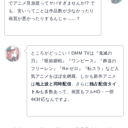
でアニメ見放題ってヤバすぎませんか!? で
かえで
も、安いってことは作品数が少なかったり
画質が悪かったりするんじゃ……？
ところがどっこい！DMM TVは『鬼滅の
刃』『呪術廻戦』『ワンピース』『葬送の
リョウ
コ
フリーレン』『Re:ゼロ』『転スラ』など人
気アニメをほぼ全網羅。しかも新作アニメ
は
地上波と同時配信
、さらに
独占配信タイ
トル
も多数あって、画質もフルHD・一部
4K対応なんですよ。