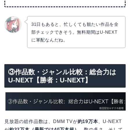
31日もあると、忙しくても観たい作品を全
部チェックできそう。無料期間はU-NEXT
リョウ
コ
に軍配なんだね。
③作品数・ジャンル比較：総合力は
U-NEXT【勝者：U-NEXT】
見放題の総作品数は、DMM TVが
約19万本
、U-NEXT
が
約32万本（最新では40万本超）
。数の多さ、そして