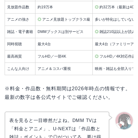
見放題作品数
約19万本
◎
約32万本（最新は40
アニメの強さ
◎
アニメ見放題トップクラス級
多いが特化はしていない
雑誌・電子書籍
DMMブックスは別サービス
◎
雑誌210誌以上が読み
同時視聴
最大4台
最大4台（ファミリーア
最高画質
フルHD／一部4K
◎
フルHD／4K対応作品
こんな人向け
アニメ＆コスパ重視
映画・雑誌も全部入りで
※料金・作品数・無料期間は2026年時点の情報です。
最新の数字は各公式サイトでご確認ください。
表を見ると一目瞭然だよね。DMM TVは
「料金とアニメ」、U-NEXTは「作品数と
かえで
雑誌・ポイント」で◎がついてる。要は得