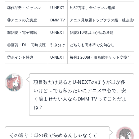
③作品数・ジャンル
U-NEXT
約32万本、全ジャンル網羅
④アニメの充実度
DMM TV
アニメ見放題トップクラス級・独占先行
⑤雑誌・電子書籍
U-NEXT
雑誌210誌以上が読み放題
⑥画質・DL・同時視聴
引き分け
どちらも高水準で文句なし
⑦ポイント特典
U-NEXT
毎月1,200pt・映画館チケット交換可
項目数だけ見るとU-NEXTのほうが◎が多
いけど…でも私みたいにアニメ中心で、安
リョウ
コ
く済ませたい人ならDMM TVってことだよ
ね？
その通り！◎の数で決めるんじゃなくて