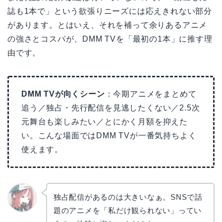
誌も1本で」という欲張りニーズには応えきれない部分
があります。とはいえ、それを補って余りあるアニメ
の強さとコスパが、DMM TVを「最初の1本」に推す理
由です。
DMM TVが向くシーン
：今期アニメをまとめて
追う／独占・先行配信を見逃したくない／2.5次
元舞台も楽しみたい／とにかく月額を抑えた
い。こんな場面ではDMM TVが一番気持ちよく
使えます。
独占配信があるのは大きいなぁ。SNSで話
題のアニメを「私だけ観られない」ってい
リョウ