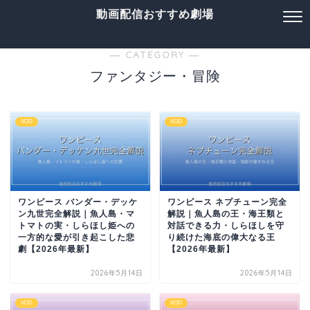
動画配信おすすめ劇場
― CATEGORY ―
ファンタジー・冒険
VOD
VOD
ワンピース バンダー・デッケ
ワンピース ネプチューン完全
ン九世完全解説｜魚人島・マ
解説｜魚人島の王・海王類と
トマトの実・しらほし姫への
対話できる力・しらほしを守
一方的な愛が引き起こした悲
り続けた海底の偉大なる王
劇【2026年最新】
【2026年最新】
2026年5月14日
2026年5月14日
VOD
VOD