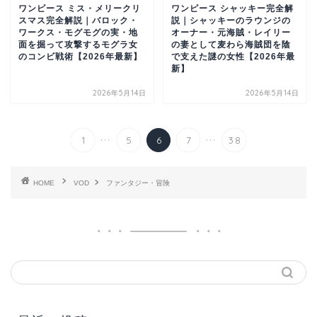
ワンピース ミス・メリークリ
ワンピース シャッキー完全解
スマス完全解説｜バロック・
説｜シャッキーのラウンジの
ワークス・モグモグの実・地
オーナー・元海賊・レイリー
面を掘って攻撃するモグラ女
の妻として麦わら海賊団を陰
のコンビ戦術【2026年最新】
で支えた謎の女性【2026年最
新】
2026年5月14日
2026年5月14日
...
...
1
5
6
7
38
HOME
VOD
ファンタジー・冒険