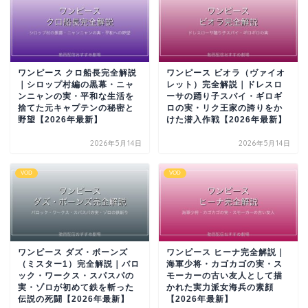
ワンピース クロ船長完全解説
ワンピース ビオラ（ヴァイオ
｜シロップ村編の黒幕・ニャ
レット）完全解説｜ドレスロ
ンニャンの実・平和な生活を
ーサの踊り子スパイ・ギロギ
捨てた元キャプテンの秘密と
ロの実・リク王家の誇りをか
野望【2026年最新】
けた潜入作戦【2026年最新】
2026年5月14日
2026年5月14日
VOD
VOD
ワンピース ダズ・ボーンズ
ワンピース ヒーナ完全解説｜
（ミスター1）完全解説｜バロ
海軍少将・カゴカゴの実・ス
ック・ワークス・スパスパの
モーカーの古い友人として描
実・ゾロが初めて鉄を斬った
かれた実力派女海兵の素顔
伝説の死闘【2026年最新】
【2026年最新】