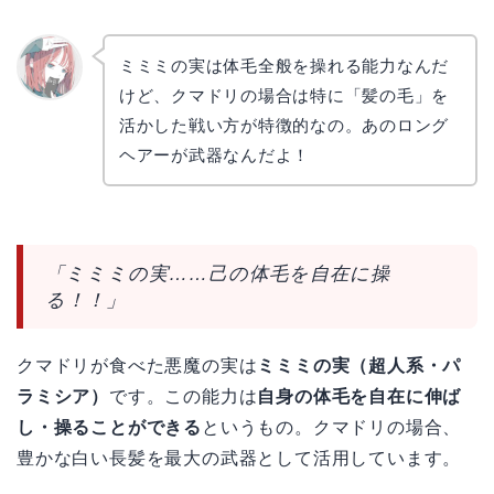
ミミミの実は体毛全般を操れる能力なんだ
けど、クマドリの場合は特に「髪の毛」を
リョウ
コ
活かした戦い方が特徴的なの。あのロング
ヘアーが武器なんだよ！
「ミミミの実……己の体毛を自在に操
る！！」
クマドリが食べた悪魔の実は
ミミミの実（超人系・パ
ラミシア）
です。この能力は
自身の体毛を自在に伸ば
し・操ることができる
というもの。クマドリの場合、
豊かな白い長髪を最大の武器として活用しています。