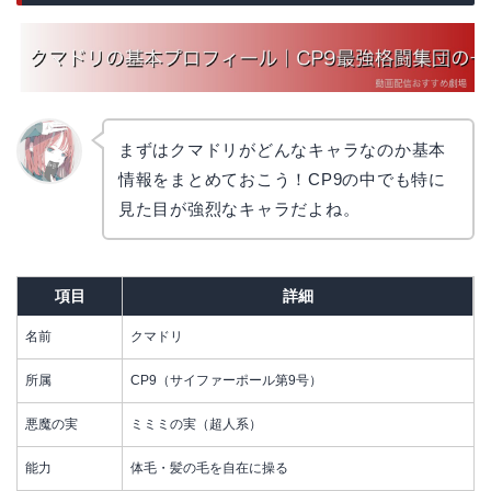
まずはクマドリがどんなキャラなのか基本
情報をまとめておこう！CP9の中でも特に
リョウ
コ
見た目が強烈なキャラだよね。
項目
詳細
名前
クマドリ
所属
CP9（サイファーポール第9号）
悪魔の実
ミミミの実（超人系）
能力
体毛・髪の毛を自在に操る