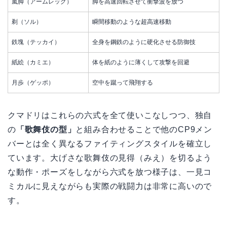
嵐脚（アームレッグ）
脚を高速回転させて衝撃波を放つ
剃（ソル）
瞬間移動のような超高速移動
鉄塊（テッカイ）
全身を鋼鉄のように硬化させる防御技
紙絵（カミエ）
体を紙のように薄くして攻撃を回避
月歩（ゲッポ）
空中を蹴って飛翔する
クマドリはこれらの六式を全て使いこなしつつ、独自
の
「歌舞伎の型」
と組み合わせることで他のCP9メン
バーとは全く異なるファイティングスタイルを確立し
ています。大げさな歌舞伎の見得（みえ）を切るよう
な動作・ポーズをしながら六式を放つ様子は、一見コ
ミカルに見えながらも実際の戦闘力は非常に高いので
す。