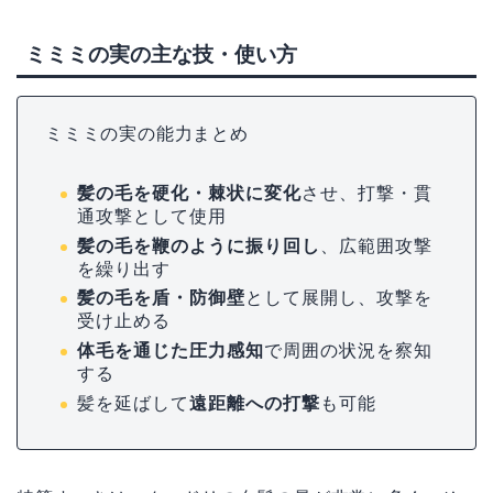
ミミミの実の主な技・使い方
ミミミの実の能力まとめ
髪の毛を硬化・棘状に変化
させ、打撃・貫
通攻撃として使用
髪の毛を鞭のように振り回し
、広範囲攻撃
を繰り出す
髪の毛を盾・防御壁
として展開し、攻撃を
受け止める
体毛を通じた圧力感知
で周囲の状況を察知
する
髪を延ばして
遠距離への打撃
も可能