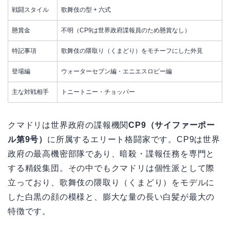
戦闘スタイル
歌舞伎の型 + 六式
懸賞金
不明（CP9は世界政府諜報員のため懸賞なし）
特記事項
歌舞伎の隈取り（くまどり）をモチーフにした外見
登場編
ウォーターセブン編・エニエスロビー編
主な対戦相手
トニートニー・チョッパー
クマドリは世界政府の諜報機関
CP9（サイファーポー
ル第9号）
に所属するエリート格闘家です。CP9は世界
政府の最高機密部隊であり、暗殺・諜報任務を専門と
する精鋭集団。その中でもクマドリは個性派として際
立っており、歌舞伎の隈取り（くまどり）をモデルに
した白黒の顔の模様と、膨大な量の長い白髪が最大の
特徴です。