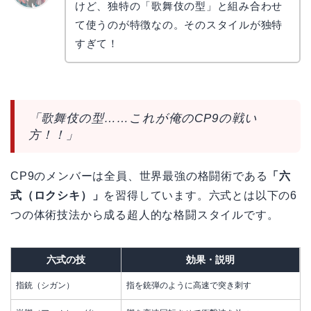
けど、独特の「歌舞伎の型」と組み合わせ
リョウ
コ
て使うのが特徴なの。そのスタイルが独特
すぎて！
「歌舞伎の型……これが俺のCP9の戦い
方！！」
CP9のメンバーは全員、世界最強の格闘術である
「六
式（ロクシキ）」
を習得しています。六式とは以下の6
つの体術技法から成る超人的な格闘スタイルです。
六式の技
効果・説明
指銃（シガン）
指を銃弾のように高速で突き刺す