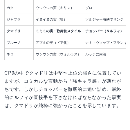
カク
ウシウシの実（キリン）
ゾロ
ジャブラ
イヌイヌの実（狼）
ソルジャー海峡でサンジ
クマドリ
ミミミの実・歌舞伎スタイル
チョッパー（＆ルフィ）
ブルーノ
アブミの実（ドア化）
ナミ・ウソップ・フランキ
ネロ
ウシウシの実（ウォルラス）
ルッチに粛清
CP9の中でクマドリは中堅〜上位の強さに位置してい
ますが、コミカルな言動から「強キャラ感」が薄れが
ちです。しかしチョッパーを徹底的に追い詰め、最終
的にルフィが直接手を下さなければならなかった事実
は、クマドリが純粋に強かったことを示しています。