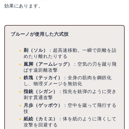
効果にあります。
ブルーノが使用した六式技
剃（ソル）
：超高速移動。一瞬で距離を詰
めたり離れたりする
嵐脚（アームレッグ）
：空気の刃を蹴り飛
ばす遠距離攻撃
鉄塊（テッカイ）
：全身の筋肉を鋼鉄化
し、物理ダメージを無効化
指銃（シガン）
：指先を銃弾のように突き
刺す貫通攻撃
月歩（ゲッポウ）
：空中を蹴って飛行する
技
紙絵（カミエ）
：体を紙のように薄くして
攻撃を回避する