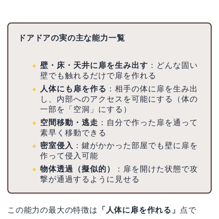
ドアドアの実の主な能力一覧
壁・床・天井に扉を生み出す
：どんな固い
壁でも触れるだけで扉を作れる
人体にも扉を作る
：相手の体に扉を生み出
し、内部へのアクセスを可能にする（体の
一部を「空洞」にする）
空間移動・逃走
：自分で作った扉を通って
素早く移動できる
密室侵入
：鍵がかかった部屋でも壁に扉を
作って侵入可能
物体透過（擬似的）
：扉を開けた状態で攻
撃が通過するように見せる
この能力の最大の特徴は
「人体に扉を作れる」
点で