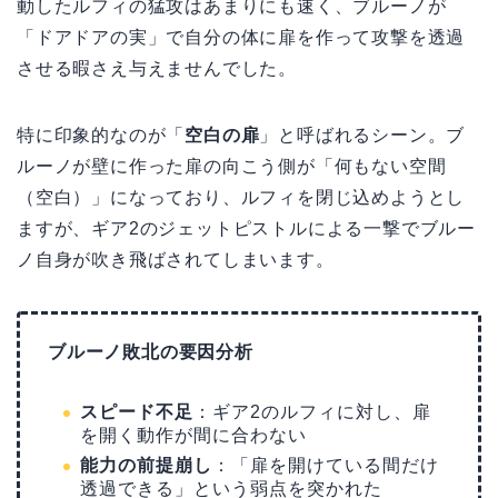
動したルフィの猛攻はあまりにも速く、ブルーノが
「ドアドアの実」で自分の体に扉を作って攻撃を透過
させる暇さえ与えませんでした。
特に印象的なのが「
空白の扉
」と呼ばれるシーン。ブ
ルーノが壁に作った扉の向こう側が「何もない空間
（空白）」になっており、ルフィを閉じ込めようとし
ますが、ギア2のジェットピストルによる一撃でブルー
ノ自身が吹き飛ばされてしまいます。
ブルーノ敗北の要因分析
スピード不足
：ギア2のルフィに対し、扉
を開く動作が間に合わない
能力の前提崩し
：「扉を開けている間だけ
透過できる」という弱点を突かれた