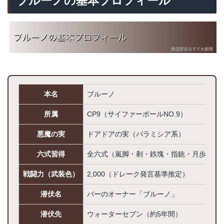
ブルーノの基本プロフィール
本名
ブルーノ
所属
CP9（サイファーポールNO.9）
悪魔の実
ドアドアの実（パラミシア系）
六式習得
全六式（嵐脚・剃・鉄塊・指銃・月歩・紙
戦闘力（武装色）
2,000（ドレーク発言基準推定）
潜伏名
バーのオーナー「ブルーノ」
潜伏先
ウォーターセブン（約5年間）