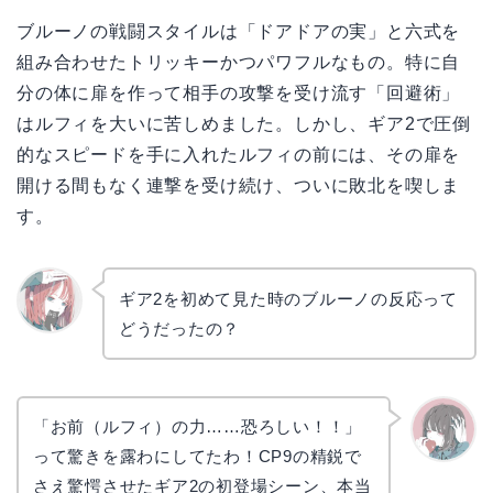
ブルーノの戦闘スタイルは「ドアドアの実」と六式を
組み合わせたトリッキーかつパワフルなもの。特に自
分の体に扉を作って相手の攻撃を受け流す「回避術」
はルフィを大いに苦しめました。しかし、ギア2で圧倒
的なスピードを手に入れたルフィの前には、その扉を
開ける間もなく連撃を受け続け、ついに敗北を喫しま
す。
ギア2を初めて見た時のブルーノの反応って
どうだったの？
リョウ
コ
「お前（ルフィ）の力……恐ろしい！！」
って驚きを露わにしてたわ！CP9の精鋭で
かえで
さえ驚愕させたギア2の初登場シーン、本当