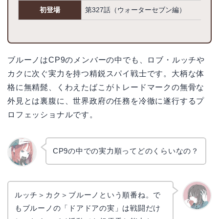
初登場
第327話（ウォーターセブン編）
ブルーノはCP9のメンバーの中でも、ロブ・ルッチや
カクに次ぐ実力を持つ精鋭スパイ戦士です。大柄な体
格に無精髭、くわえたばこがトレードマークの無骨な
外見とは裏腹に、世界政府の任務を冷徹に遂行するプ
ロフェッショナルです。
CP9の中での実力順ってどのくらいなの？
リョウ
コ
ルッチ＞カク＞ブルーノという順番ね。で
もブルーノの「ドアドアの実」は戦闘だけ
かえで