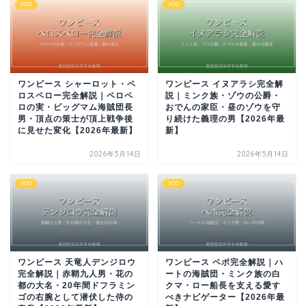
VOD
VOD
ワンピース シャーロット・ペ
ワンピース イヌアラシ完全解
ロスペロー完全解説｜ペロペ
説｜ミンク族・ゾウの公爵・
ロの実・ビッグマム海賊団長
おでんの家臣・昼のゾウを守
男・頂点の策士が頂上戦争後
り続けた義理の男【2026年最
に見せた変化【2026年最新】
新】
2026年5月14日
2026年5月14日
VOD
VOD
ワンピース 天竜人デンジロウ
ワンピース ベポ完全解説｜ハ
完全解説｜赤鞘九人男・花の
ートの海賊団・ミンク族の白
都の大名・20年間ドフラミン
クマ・ロー船長を支える愛す
ゴの右腕として潜伏した侍の
べきナビゲーター【2026年最