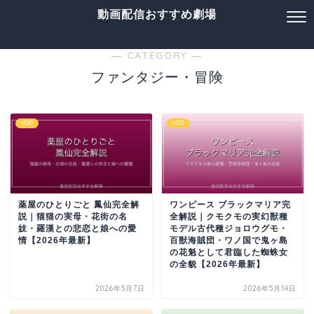
動画配信おすすめ劇場
― CATEGORY ―
ファンタジー・冒険
VOD
VOD
薬屋のひとりごと 鳳仙完全解
ワンピース ブラックマリア完
説｜猫猫の実母・花街の名
全解説｜クモクモの実幻獣種
妓・羅漢との悲恋と娘への愛
モデル古代種ジョロウグモ・
情【2026年最新】
百獣海賊団・ワノ国で鬼ヶ島
の花魁として君臨した蜘蛛女
の全貌【2026年最新】
2026年5月7日
2026年5月14日