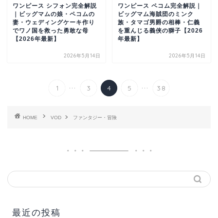
ワンピース シフォン完全解説
ワンピース ペコム完全解説｜
｜ビッグマムの娘・ペコムの
ビッグマム海賊団のミンク
妻・ウェディングケーキ作り
族・タマゴ男爵の相棒・仁義
でワノ国を救った勇敢な母
を重んじる義侠の獅子【2026
【2026年最新】
年最新】
2026年5月14日
2026年5月14日
...
...
1
3
4
5
38
HOME
VOD
ファンタジー・冒険
最近の投稿