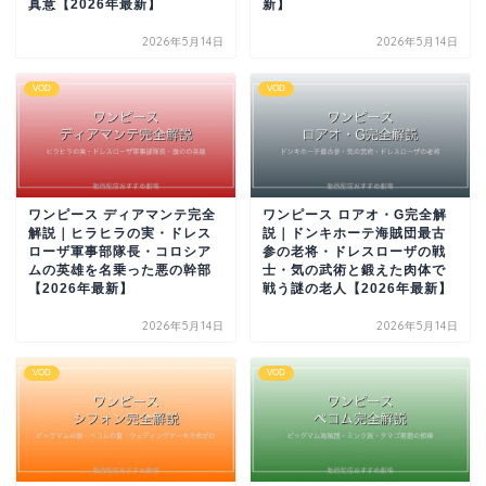
真意【2026年最新】
新】
2026年5月14日
2026年5月14日
VOD
VOD
ワンピース ディアマンテ完全
ワンピース ロアオ・G完全解
解説｜ヒラヒラの実・ドレス
説｜ドンキホーテ海賊団最古
ローザ軍事部隊長・コロシア
参の老将・ドレスローザの戦
ムの英雄を名乗った悪の幹部
士・気の武術と鍛えた肉体で
【2026年最新】
戦う謎の老人【2026年最新】
2026年5月14日
2026年5月14日
VOD
VOD