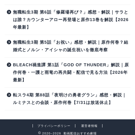
無職転生3期 第6話「修羅場再び？」感想・解説｜サラと
は誰？カウンターアロー再登場と原作13巻を解説【2026
年最新】
無職転生3期 第5話「お祝い」感想・解説｜原作何巻？結
婚式とノルン・アイシャの誕生祝いを徹底考察
BLEACH禍進譚 第1話「GOD OF THUNDER」解説｜原
作何巻・一護と雨竜の再共闘・配信で見る方法【2026年
最新】
転スラ4期 第88話「夜明けの勇者グラン」感想・解説｜
ルミナスとの会談・原作何巻【7/31は放送休止】
プライバシーポリシー
運営者情報
2020–2026 動画配信おすすめ劇場