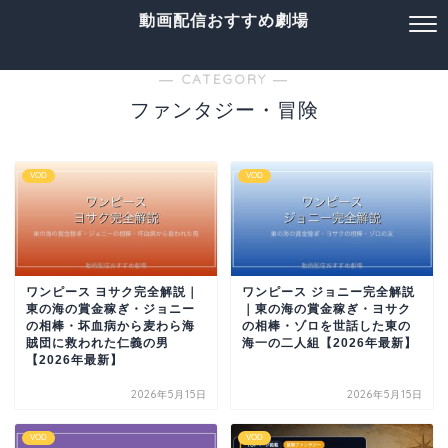
動画配信おすすめ劇場
― CATEGORY ―
ファンタジー・冒険
VOD
VOD
ワンピース ヨサク完全解説｜
ワンピース ジョニー完全解説
東の海の賞金稼ぎ・ジョニー
｜東の海の賞金稼ぎ・ヨサク
の相棒・坏血病から麦わら海
の相棒・ゾロを世話した東の
賊団に救われた仁義の男
海一の二人組【2026年最新】
【2026年最新】
2026年5月15日
2026年5月15日
VOD
VOD