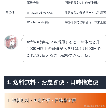
家族会員
同居家族2人まで無料招待
その他
Amazonフレッシュ
生鮮食品の配送サービス利用可
Whole Foods割引
海外店舗での割引（日本未上陸）
全部の特典をフル活用すると、単体だと月
4,000円以上の価値がある計算！月600円で
リョウ
コ
これだけ使えるのは破格すぎるよね。
1. 送料無料・お急ぎ便・日時指定便