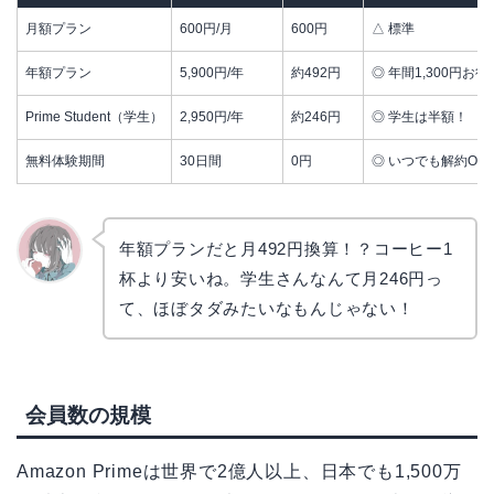
月額プラン
600円/月
600円
△ 標準
年額プラン
5,900円/年
約492円
◎ 年間1,300円お得
Prime Student（学生）
2,950円/年
約246円
◎ 学生は半額！
無料体験期間
30日間
0円
◎ いつでも解約OK
年額プランだと月492円換算！？コーヒー1
杯より安いね。学生さんなんて月246円っ
かえで
て、ほぼタダみたいなもんじゃない！
会員数の規模
Amazon Primeは世界で2億人以上、日本でも1,500万