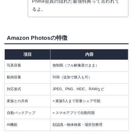
コ
Prime会員の隠れた最強特典って言われて
るよ。
Amazon Photosの特徴
項目
内容
写真容量
無制限（フル解像度のまま）
動画容量
5GB（追加で購入も可）
対応形式
JPEG、PNG、HEIC、RAWなど
家族との共有
○ 家族5人まで容量シェア可能
自動バックアップ
○ スマホアプリで自動同期
AI機能
顔認識・物体検索・場所別整理