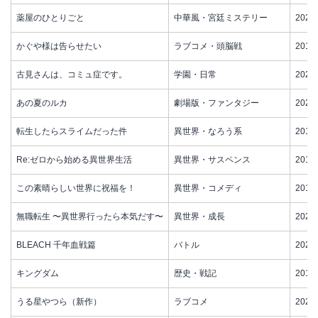
薬屋のひとりごと
中華風・宮廷ミステリー
2023
かぐや様は告らせたい
ラブコメ・頭脳戦
2019
古見さんは、コミュ症です。
学園・日常
2021
あの夏のルカ
劇場版・ファンタジー
2021
転生したらスライムだった件
異世界・なろう系
2018
Re:ゼロから始める異世界生活
異世界・サスペンス
2016
この素晴らしい世界に祝福を！
異世界・コメディ
2016
無職転生 〜異世界行ったら本気だす〜
異世界・成長
2021
BLEACH 千年血戦篇
バトル
2022
キングダム
歴史・戦記
2012
うる星やつら（新作）
ラブコメ
2022