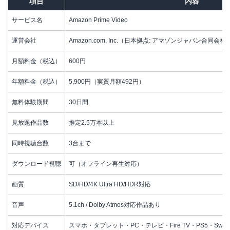
項目
内容
サービス名
Amazon Prime Video
運営会社
Amazon.com, Inc.（日本拠点: アマゾンジャパン合同会社
月額料金（税込）
600円
年額料金（税込）
5,900円（実質月額492円）
無料体験期間
30日間
見放題作品数
推定2.5万本以上
同時視聴台数
3台まで
ダウンロード視聴
可（オフライン再生対応）
画質
SD/HD/4K Ultra HD/HDR対応
音声
5.1ch / Dolby Atmos対応作品あり
対応デバイス
スマホ・タブレット・PC・テレビ・Fire TV・PS5・Switch・