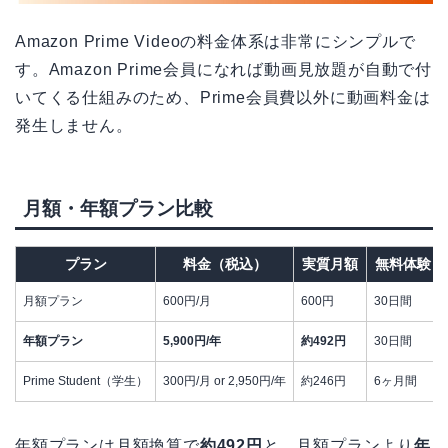
Amazon Prime Videoの料金体系は非常にシンプルで
す。Amazon Prime会員になれば動画見放題が自動で付
いてくる仕組みのため、Prime会員費以外に動画料金は
発生しません。
月額・年額プラン比較
プラン
料金（税込）
実質月額
無料体験
月額プラン
600円/月
600円
30日間
年額プラン
5,900円/年
約492円
30日間
Prime Student（学生）
300円/月 or 2,950円/年
約246円
6ヶ月間
年額プランは月額換算で
約492円
と、月額プランより
年