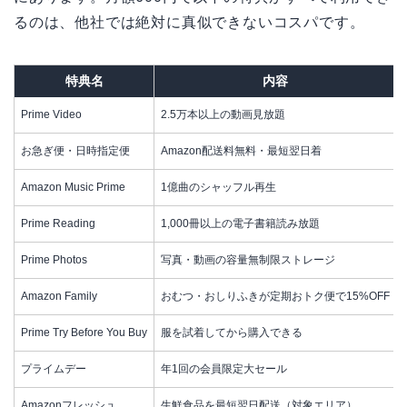
るのは、他社では絶対に真似できないコスパです。
特典名
内容
Prime Video
2.5万本以上の動画見放題
お急ぎ便・日時指定便
Amazon配送料無料・最短翌日着
Amazon Music Prime
1億曲のシャッフル再生
Prime Reading
1,000冊以上の電子書籍読み放題
Prime Photos
写真・動画の容量無制限ストレージ
Amazon Family
おむつ・おしりふきが定期おトク便で15%OFF
Prime Try Before You Buy
服を試着してから購入できる
プライムデー
年1回の会員限定大セール
Amazonフレッシュ
生鮮食品を最短翌日配送（対象エリア）