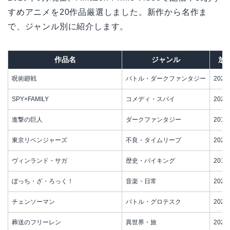
すめアニメを20作品厳選しました。新作から名作ま
で、ジャンル別に紹介します。
作品名
ジャンル
放
呪術廻戦
バトル・ダークファンタジー
2020
SPY×FAMILY
コメディ・スパイ
2022
進撃の巨人
ダークファンタジー
2013
東京リベンジャーズ
不良・タイムリープ
2021
ヴィンランド・サガ
歴史・バイキング
2019
ぼっち・ざ・ろっく！
音楽・日常
2022
チェンソーマン
バトル・グロテスク
2022
葬送のフリーレン
異世界・旅
2023