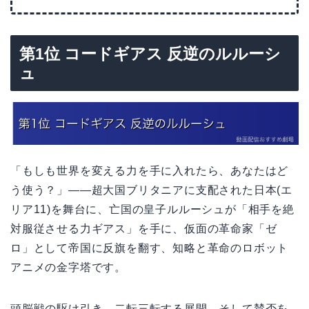
第1位 コードギアス 反逆のルルーシ
ュ
「もしも世界を変える力を手に入れたら、あなたはど
う使う？」——超大国ブリタニアに支配された日本(エ
リア11)を舞台に、亡国の皇子ルルーシュが「相手を絶
対服従させる力ギアス」を手に、仮面の革命家「ゼ
ロ」として帝国に反旗を翻す、知略と革命のロボット
アニメの金字塔です。
頭脳戦の駆け引き、二転三転する展開、そして賛否を