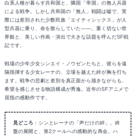
白系人種が暮らす共和国と、隣国「帝国」の無人兵器
による戦争。しかし共和国の「無人」戦闘は嘘で、実
際には差別された少数民族「エイティシックス」が人
型兵器に乗り、命を散らしていた——。重く切ない世
界観と、美しい作画・演出で大きな話題を呼んだSF戦
記です。
戦場の少年少女シンエイ・ノウゼンたちと、彼らを遠
隔指揮する少女レーナの、立場を越えた絆が胸を打ち
ます。戦争の悲劇と差別を真正面から描きながらも、
希望を感じさせる物語構成が秀逸。近年のSFアニメで
屈指の感動作です。
見どころ
：シンとレーナの「声だけの絆」。終
盤の展開と、第2クールへの感動的な再会。ハ