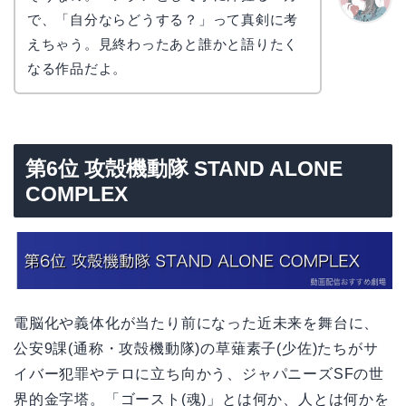
で、「自分ならどうする？」って真剣に考
かえで
えちゃう。見終わったあと誰かと語りたく
なる作品だよ。
第6位 攻殻機動隊 STAND ALONE
COMPLEX
電脳化や義体化が当たり前になった近未来を舞台に、
公安9課(通称・攻殻機動隊)の草薙素子(少佐)たちがサ
イバー犯罪やテロに立ち向かう、ジャパニーズSFの世
界的金字塔。「ゴースト(魂)」とは何か、人とは何かを