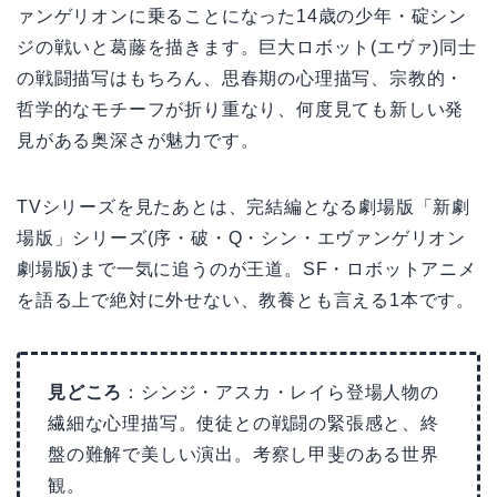
ァンゲリオンに乗ることになった14歳の少年・碇シン
ジの戦いと葛藤を描きます。巨大ロボット(エヴァ)同士
の戦闘描写はもちろん、思春期の心理描写、宗教的・
哲学的なモチーフが折り重なり、何度見ても新しい発
見がある奥深さが魅力です。
TVシリーズを見たあとは、完結編となる劇場版「新劇
場版」シリーズ(序・破・Q・シン・エヴァンゲリオン
劇場版)まで一気に追うのが王道。SF・ロボットアニメ
を語る上で絶対に外せない、教養とも言える1本です。
見どころ
：シンジ・アスカ・レイら登場人物の
繊細な心理描写。使徒との戦闘の緊張感と、終
盤の難解で美しい演出。考察し甲斐のある世界
観。