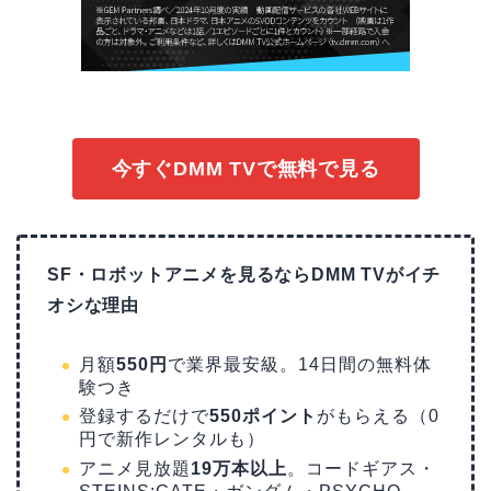
今すぐDMM TVで無料で見る
SF・ロボットアニメを見るならDMM TVがイチ
オシな理由
月額
550円
で業界最安級。14日間の無料体
験つき
登録するだけで
550ポイント
がもらえる（0
円で新作レンタルも）
アニメ見放題
19万本以上
。コードギアス・