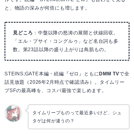
と、物語の深みが何倍にも増します。
見どころ
：中盤以降の怒涛の展開と伏線回収。
「エル・プサイ・コングルゥ」など名台詞も多
数。第23話以降の盛り上がりは鳥肌もの。
STEINS;GATE本編・続編『ゼロ』ともに
DMM TV
で全
話見放題（2026年2月時点で確認済み）。タイムリー
プSFの最高峰を、コスパ最強で楽しめます。
タイムリープものって最近多いけど、シュ
タゲは何が違うの？
リョウ
コ