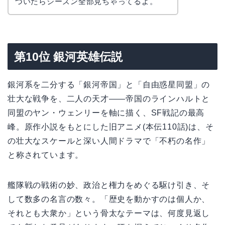
づいたらシーズン全部見ちゃってるよ。
第10位 銀河英雄伝説
銀河系を二分する「銀河帝国」と「自由惑星同盟」の
壮大な戦争を、二人の天才——帝国のラインハルトと
同盟のヤン・ウェンリーを軸に描く、SF戦記の最高
峰。原作小説をもとにした旧アニメ(本伝110話)は、そ
の壮大なスケールと深い人間ドラマで「不朽の名作」
と称されています。
艦隊戦の戦術の妙、政治と権力をめぐる駆け引き、そ
して数多の名言の数々。「歴史を動かすのは個人か、
それとも大衆か」という骨太なテーマは、何度見返し