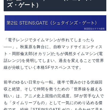
ズ・ゲート）
「電子レンジでタイムマシンが作れてしまったら
——」。秋葉原を舞台に、自称マッドサイエンティス
ト・岡部倫太郎(オカリン)たちが偶然タイムマシン(電
話レンジ)を発明してしまい、過去を変えることで世界
線が分岐していく本格SFサスペンスです。
前半のゆるい日常から一転、後半で畳みかける伏線回
収と絶望、そして仲間を救うための「世界線を越える
戦い」は、アニメ史上屈指の完成度。SFが苦手な人で
も「タイムリープもの」として一気にのめり込める傑
作です。続編『STEINS;GATE ゼロ』も合わせて見る