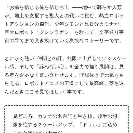
「お前を信じる俺を信じろ!!」——地中で暮らす人類
が、地上を支配する獣人との戦いに挑む、熱血ロボッ
トアクションの傑作。少年シモンと兄貴分カミナが、
巨大ロボット「グレンラガン」を駆って、文字通り宇
宙の果てまで突き抜けていく爽快なストーリーです。
とにかく熱い! 仲間との絆、無限に上昇していくスケー
ル感、そして「諦めない心」を全力で描く展開は、見
る者を否応なく奮い立たせます。理屈抜きで元気をも
らえる、ロボットアニメの王道にして最高峰。落ち込
んだときにこそ見てほしい1本です。
見どころ
：カミナの名台詞と生き様。後半の想
像を絶するスケールアップ。「ドリル」に込め
られた熱いメッセージ。