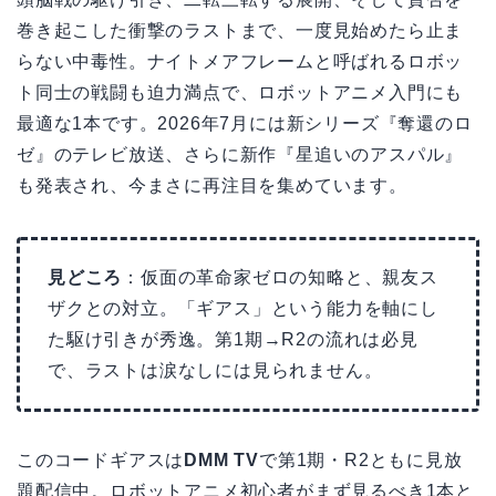
巻き起こした衝撃のラストまで、一度見始めたら止ま
らない中毒性。ナイトメアフレームと呼ばれるロボッ
ト同士の戦闘も迫力満点で、ロボットアニメ入門にも
最適な1本です。2026年7月には新シリーズ『奪還のロ
ゼ』のテレビ放送、さらに新作『星追いのアスパル』
も発表され、今まさに再注目を集めています。
見どころ
：仮面の革命家ゼロの知略と、親友ス
ザクとの対立。「ギアス」という能力を軸にし
た駆け引きが秀逸。第1期→R2の流れは必見
で、ラストは涙なしには見られません。
このコードギアスは
DMM TV
で第1期・R2ともに見放
題配信中。ロボットアニメ初心者がまず見るべき1本と