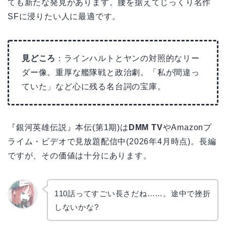
ても新たな発見があります。腰を据えてじっくり名作
SFに浸りたい人に最適です。
見どころ
：ラインハルトとヤンの対照的なリー
ダー像。重厚な艦隊戦と政治劇。「私が間違っ
ていた」など心に残る名台詞の宝庫。
『銀河英雄伝説』本伝(第1期)は
DMM TV
やAmazonプ
ライム・ビデオで見放題配信中(2026年4月時点)。長編
ですが、その価値は十分にあります。
110話ってすごい長さだね……。途中で挫折
しないかな?
リョウ
コ