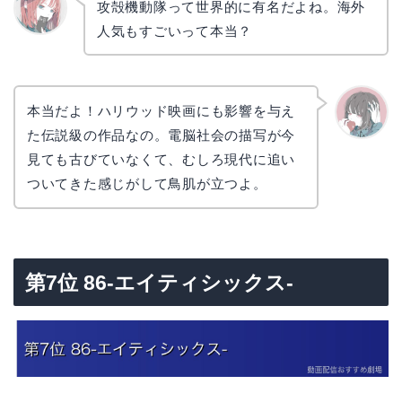
攻殻機動隊って世界的に有名だよね。海外
人気もすごいって本当？
リョウ
コ
本当だよ！ハリウッド映画にも影響を与え
た伝説級の作品なの。電脳社会の描写が今
かえで
見ても古びていなくて、むしろ現代に追い
ついてきた感じがして鳥肌が立つよ。
第7位 86-エイティシックス-