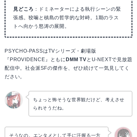
見どころ
：ドミネーターによる執行シーンの緊
張感。狡噛と槙島の哲学的な対峙。1期のラス
トへ向かう怒涛の展開。
PSYCHO-PASSはTVシリーズ・劇場版
『PROVIDENCE』ともに
DMM TV
とU-NEXTで見放題
配信中。社会派SFの傑作を、ぜひ続けて一気見してく
ださい。
ちょっと怖そうな世界観だけど、考えさせ
られそうだね。
リョウ
コ
そうなの。エンタメとして手に汗握る一方