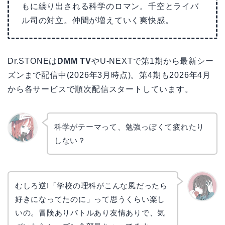
もに繰り出される科学のロマン。千空とライバ
ル司の対立。仲間が増えていく爽快感。
Dr.STONEは
DMM TV
やU-NEXTで第1期から最新シー
ズンまで配信中(2026年3月時点)。第4期も2026年4月
から各サービスで順次配信スタートしています。
科学がテーマって、勉強っぽくて疲れたり
しない？
リョウ
コ
むしろ逆!「学校の理科がこんな風だったら
好きになってたのに」って思うくらい楽し
かえで
いの。冒険ありバトルあり友情ありで、気