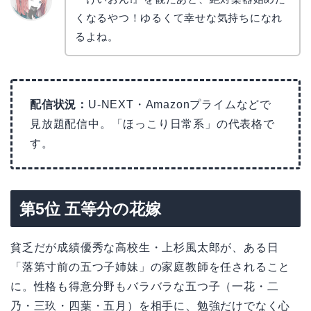
くなるやつ！ゆるくて幸せな気持ちになれ
リョウ
コ
るよね。
配信状況：
U-NEXT・Amazonプライムなどで
見放題配信中。「ほっこり日常系」の代表格で
す。
第5位 五等分の花嫁
貧乏だが成績優秀な高校生・上杉風太郎が、ある日
「落第寸前の五つ子姉妹」の家庭教師を任されること
に。性格も得意分野もバラバラな五つ子（一花・二
乃・三玖・四葉・五月）を相手に、勉強だけでなく心