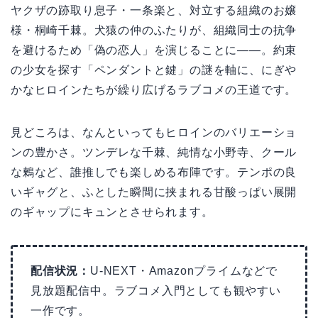
ヤクザの跡取り息子・一条楽と、対立する組織のお嬢
様・桐崎千棘。犬猿の仲のふたりが、組織同士の抗争
を避けるため「偽の恋人」を演じることに——。約束
の少女を探す「ペンダントと鍵」の謎を軸に、にぎや
かなヒロインたちが繰り広げるラブコメの王道です。
見どころは、なんといってもヒロインのバリエーショ
ンの豊かさ。ツンデレな千棘、純情な小野寺、クール
な鶫など、誰推しでも楽しめる布陣です。テンポの良
いギャグと、ふとした瞬間に挟まれる甘酸っぱい展開
のギャップにキュンとさせられます。
配信状況：
U-NEXT・Amazonプライムなどで
見放題配信中。ラブコメ入門としても観やすい
一作です。