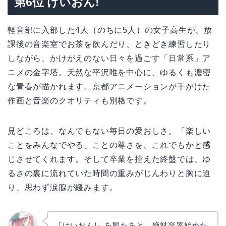
第6位 けいおん!
軽音部に入部した4人（のちに5人）の女子高生が、放
課後の音楽室でお茶を飲んだり、ときどき練習したり
しながら、かけがえのない日々を過ごす「日常系」ア
ニメの金字塔。天然な平沢唯を中心に、ゆるくも濃密
な青春が描かれます。京都アニメーションが手がけた
作画と音楽のクオリティも別格です。
見どころは、なんでもない毎日の愛おしさ。「楽しい
ことをみんなでやる」ことの尊さを、これでもかと感
じさせてくれます。そして卒業を控えた終盤では、ゆ
るさの裏に流れていた時間の重みがじんわりと胸に迫
り、思わず涙腺が緩みます。
『けいおん!』を観たあと、絶対楽器始めた