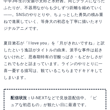
中学3年生の安曇小太郎と水野茜。同じクラスになった
ふたりが、不器用ながらも少しずつ距離を縮めていく
——。SNSのやりとりや、ちょっとした勇気の積み重
ねで進展していく、等身大の初恋を丁寧に描いたオリ
ジナルアニメです。
夏目漱石が「I love you」を「月がきれいですね」と訳
したという逸話がタイトルの由来。派手な事件は起き
ないけれど、思春期特有の甘酸っぱさ・もどかしさが
これでもかと詰まっています。ラインのやりとりに一
喜一憂する描写は、観ているこちらまでドキドキして
しまいます。
配信状況：
U-NEXTなどで見放題配信中。「ピ
ュアな初恋もの」が観たい日に最適です。