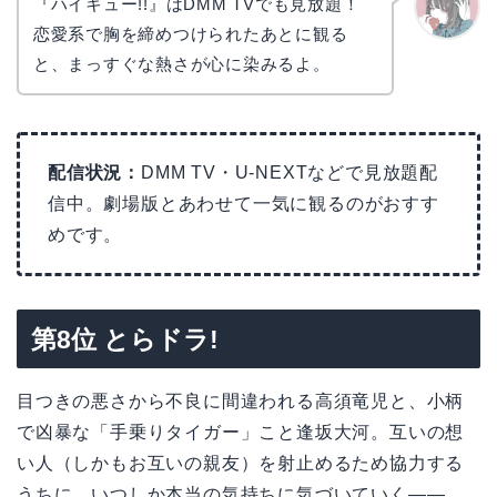
『ハイキュー!!』はDMM TVでも見放題！
恋愛系で胸を締めつけられたあとに観る
かえで
と、まっすぐな熱さが心に染みるよ。
配信状況：
DMM TV・U-NEXTなどで見放題配
信中。劇場版とあわせて一気に観るのがおすす
めです。
第8位 とらドラ!
目つきの悪さから不良に間違われる高須竜児と、小柄
で凶暴な「手乗りタイガー」こと逢坂大河。互いの想
い人（しかもお互いの親友）を射止めるため協力する
うちに、いつしか本当の気持ちに気づいていく——。