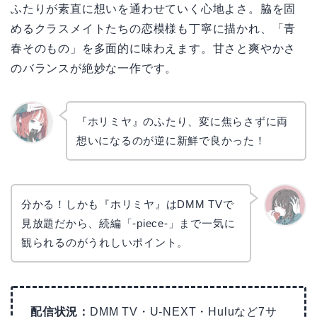
ふたりが素直に想いを通わせていく心地よさ。脇を固
めるクラスメイトたちの恋模様も丁寧に描かれ、「青
春そのもの」を多面的に味わえます。甘さと爽やかさ
のバランスが絶妙な一作です。
『ホリミヤ』のふたり、変に焦らさずに両
想いになるのが逆に新鮮で良かった！
リョウ
コ
分かる！しかも『ホリミヤ』はDMM TVで
見放題だから、続編「-piece-」まで一気に
かえで
観られるのがうれしいポイント。
配信状況：
DMM TV・U-NEXT・Huluなど7サ