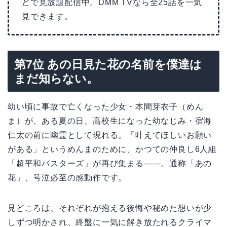
どで見放題配信中。DMM TVなら全25話を一気
見できます。
第7位 あの日見た花の名前を僕達は
まだ知らない。
幼い頃に事故で亡くなった少女・本間芽衣子（めん
ま）が、ある夏の日、高校生になった幼なじみ・宿海
仁太の前に幽霊として現れる。「叶えてほしいお願い
がある」というめんまのために、かつての仲良し6人組
「超平和バスターズ」が再び集まる——。通称「あの
花」、号泣必至の感動作です。
見どころは、それぞれが抱える後悔や秘めた想いが少
しずつ明かされ、終盤に一気に解き放たれるクライマ