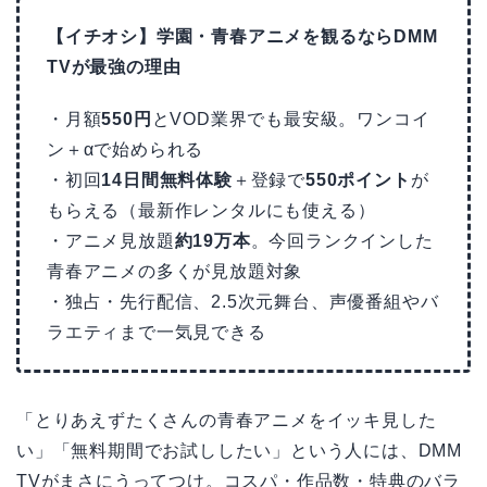
【イチオシ】学園・青春アニメを観るならDMM
TVが最強の理由
・月額
550円
とVOD業界でも最安級。ワンコイ
ン＋αで始められる
・初回
14日間無料体験
＋登録で
550ポイント
が
もらえる（最新作レンタルにも使える）
・アニメ見放題
約19万本
。今回ランクインした
青春アニメの多くが見放題対象
・独占・先行配信、2.5次元舞台、声優番組やバ
ラエティまで一気見できる
「とりあえずたくさんの青春アニメをイッキ見した
い」「無料期間でお試ししたい」という人には、DMM
TVがまさにうってつけ。コスパ・作品数・特典のバラ