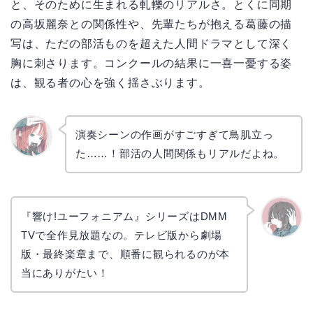
と、そのために生まれる軋轢のリアルさ。とくに同期
の高坂麗奈との関係性や、先輩たちが抱える葛藤の描
写は、ただの部活ものを超えた人間ドラマとして深く
胸に刺さります。コンクールの結果に一喜一憂する姿
は、観る者の心を強く揺さぶります。
演奏シーンの作画がすごすぎて鳥肌立っ
た……！部活の人間関係もリアルだよね。
リョウ
コ
『響け!ユーフォニアム』シリーズはDMM
TVで全作見放題なの。テレビ版から劇場
かえで
版・最終楽章まで、順番に観られるのが本
当にありがたい！