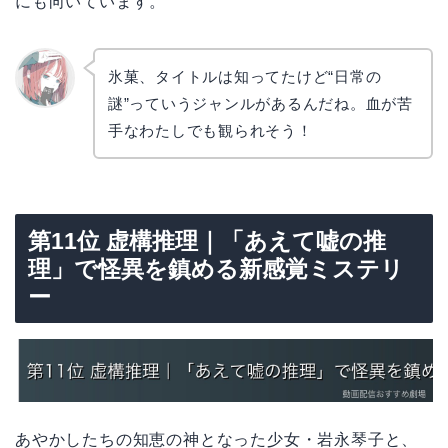
にも向いています。
氷菓、タイトルは知ってたけど“日常の
謎”っていうジャンルがあるんだね。血が苦
リョウ
コ
手なわたしでも観られそう！
第11位 虚構推理｜「あえて嘘の推
理」で怪異を鎮める新感覚ミステリ
ー
あやかしたちの知恵の神となった少女・岩永琴子と、