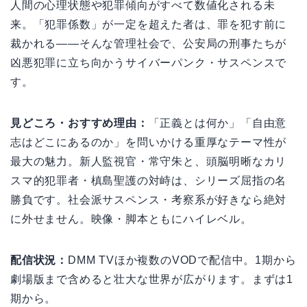
人間の心理状態や犯罪傾向がすべて数値化される未
来。「犯罪係数」が一定を超えた者は、罪を犯す前に
裁かれる——そんな管理社会で、公安局の刑事たちが
凶悪犯罪に立ち向かうサイバーパンク・サスペンスで
す。
見どころ・おすすめ理由：
「正義とは何か」「自由意
志はどこにあるのか」を問いかける重厚なテーマ性が
最大の魅力。新人監視官・常守朱と、頭脳明晰なカリ
スマ的犯罪者・槙島聖護の対峙は、シリーズ屈指の名
勝負です。社会派サスペンス・考察系が好きなら絶対
に外せません。映像・脚本ともにハイレベル。
配信状況：
DMM TVほか複数のVODで配信中。1期から
劇場版まで含めると壮大な世界が広がります。まずは1
期から。