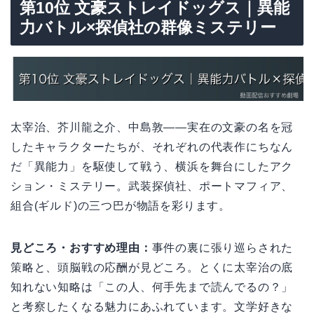
第10位 文豪ストレイドッグス｜異能
力バトル×探偵社の群像ミステリー
太宰治、芥川龍之介、中島敦——実在の文豪の名を冠
したキャラクターたちが、それぞれの代表作にちなん
だ「異能力」を駆使して戦う、横浜を舞台にしたアク
ション・ミステリー。武装探偵社、ポートマフィア、
組合(ギルド)の三つ巴が物語を彩ります。
見どころ・おすすめ理由：
事件の裏に張り巡らされた
策略と、頭脳戦の応酬が見どころ。とくに太宰治の底
知れない知略は「この人、何手先まで読んでるの？」
と考察したくなる魅力にあふれています。文学好きな