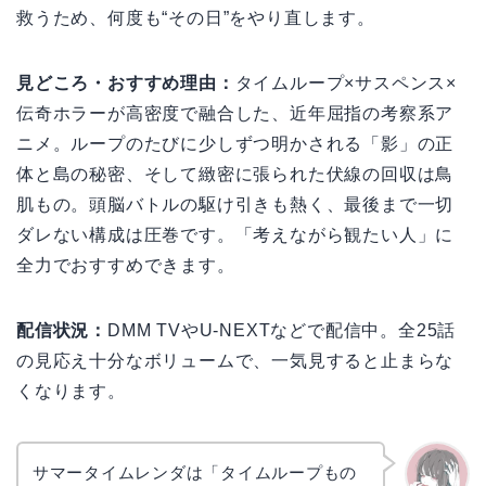
救うため、何度も“その日”をやり直します。
見どころ・おすすめ理由：
タイムループ×サスペンス×
伝奇ホラーが高密度で融合した、近年屈指の考察系ア
ニメ。ループのたびに少しずつ明かされる「影」の正
体と島の秘密、そして緻密に張られた伏線の回収は鳥
肌もの。頭脳バトルの駆け引きも熱く、最後まで一切
ダレない構成は圧巻です。「考えながら観たい人」に
全力でおすすめできます。
配信状況：
DMM TVやU-NEXTなどで配信中。全25話
の見応え十分なボリュームで、一気見すると止まらな
くなります。
サマータイムレンダは「タイムループもの