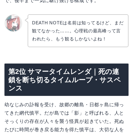
で、後半まで一気に駆け抜ける構成です。
DEATH NOTEは名前は知ってるけど、まだ
観てなかった……。心理戦の最高峰って言
リョウ
コ
われたら、もう観るしかないよね！
第2位 サマータイムレンダ｜死の連
鎖を断ち切るタイムループ・サスペ
ンス
幼なじみの訃報を受け、故郷の離島・日都ヶ島に帰っ
てきた網代慎平。だが島では「影」と呼ばれる、人と
そっくりの存在が人々を襲う怪異が起きていた。死ぬ
たびに時間が巻き戻る能力を得た慎平は、大切な人を