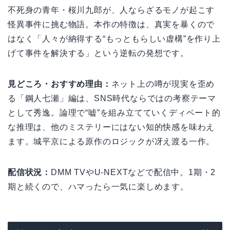
不死身の青年・桜川九郎が、人ならざるモノが起こす
怪異事件に挑む物語。本作の特徴は、真実を暴くので
はなく「人々が納得する“もっともらしい虚構”を作り上
げて事件を解決する」という逆転の発想です。
見どころ・おすすめ理由：
ネット上の噂が現実を歪め
る「鋼人七瀬」編は、SNS時代ならではの考察テーマ
として秀逸。論理で“嘘”を組み立てていくディベート的
な推理は、他のミステリーにはない知的快感を味わえ
ます。城平京による原作のロジックが冴え渡る一作。
配信状況：
DMM TVやU-NEXTなどで配信中。1期・2
期と続くので、ハマったら一気に楽しめます。