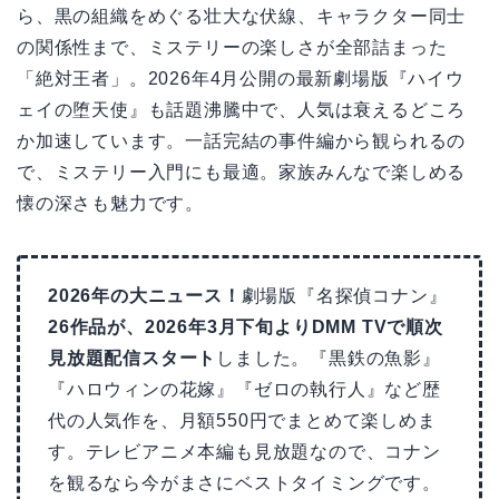
ら、黒の組織をめぐる壮大な伏線、キャラクター同士
の関係性まで、ミステリーの楽しさが全部詰まった
「絶対王者」。2026年4月公開の最新劇場版『ハイウ
ェイの堕天使』も話題沸騰中で、人気は衰えるどころ
か加速しています。一話完結の事件編から観られるの
で、ミステリー入門にも最適。家族みんなで楽しめる
懐の深さも魅力です。
2026年の大ニュース！
劇場版『名探偵コナン』
26作品が、2026年3月下旬よりDMM TVで順次
見放題配信スタート
しました。『黒鉄の魚影』
『ハロウィンの花嫁』『ゼロの執行人』など歴
代の人気作を、月額550円でまとめて楽しめま
す。テレビアニメ本編も見放題なので、コナン
を観るなら今がまさにベストタイミングです。