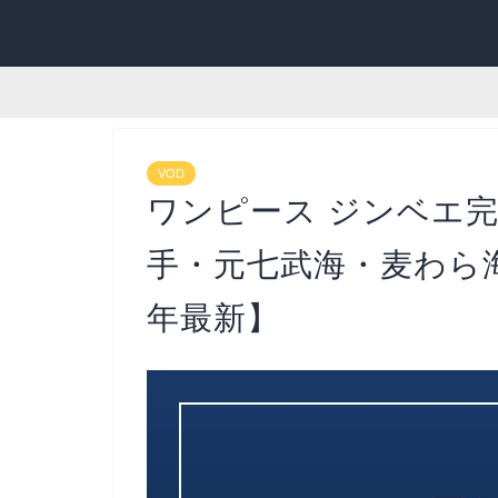
VOD
ワンピース ジンベエ
手・元七武海・麦わら海
年最新】