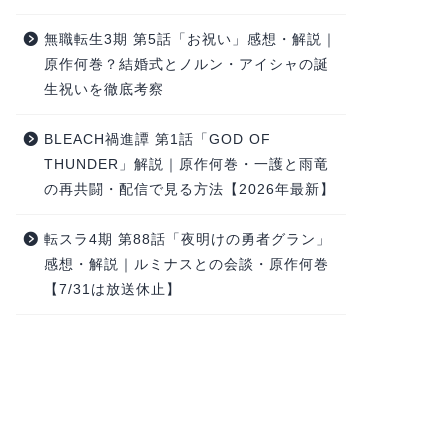
無職転生3期 第5話「お祝い」感想・解説｜
原作何巻？結婚式とノルン・アイシャの誕
生祝いを徹底考察
BLEACH禍進譚 第1話「GOD OF
THUNDER」解説｜原作何巻・一護と雨竜
の再共闘・配信で見る方法【2026年最新】
転スラ4期 第88話「夜明けの勇者グラン」
感想・解説｜ルミナスとの会談・原作何巻
【7/31は放送休止】