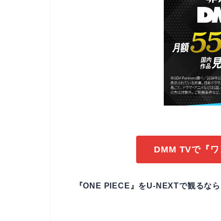
DMM TVで『
『ONE PIECE』をU-NEXTで観る