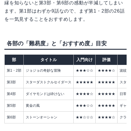
縁を知らないと第3部・第6部の感動が半減してしまい
ます。第1部はわずか9話なので、まず第1・2部の26話
を一気見することをおすすめします。
各部の「難易度」と「おすすめ度」目安
部
タイトル
入門向け
評価
第1・2部
ジョジョの奇妙な冒険
★★★☆☆
★★★★☆
波紋バ
第3部
スターダストクルセイダース
★★★★★
★★★★★
スタン
第4部
ダイヤモンドは砕けない
★★★★☆
★★★★★
日常系
第5部
黄金の風
★★★☆☆
★★★★★
ギャン
第6部
ストーンオーシャン
★★☆☆☆
★★★★☆
クライ