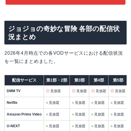
ジョジョの奇妙な冒険 各部の配信状
況まとめ
2026年4月時点での各VODサービスにおける配信状況
を一覧にまとめました。
配信サービス
第1部・2部
第3部
第4部
第5部
DMM TV
◎
見放題
◎
見放題
◎
見放題
◎
見放題
Netflix
○
見放題
○
見放題
○
見放題
○
見放題
Amazon Prime Video
○
見放題
○
見放題
○
見放題
○
見放題
U-NEXT
○
見放題
○
見放題
○
見放題
○
見放題