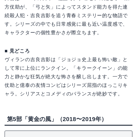
方仗助が、「弓と矢」によってスタンド能力を得た連
続殺人犯・吉良吉影を追う青春ミステリー的な物語で
す。シリーズの中でも日常感覚に最も近い温度感で、
キャラクターの個性豊かさが際立ちます。
■ 見どころ
ヴィランの吉良吉影は「ジョジョ史上最も怖い敵」と
して常に上位にランクイン。「キラークイーン」の能
力と静かな狂気が絶大な怖さを醸し出します。一方で
仗助と億泰の友情コンビはシリーズ屈指のほっこりキ
ャラ。シリアスとコメディのバランスが絶妙です。
第5部「黄金の風」（2018〜2019年）