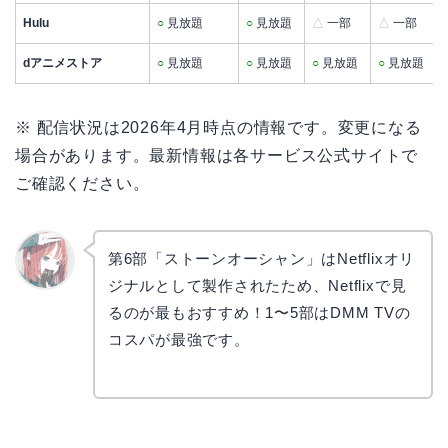
Hulu
○
見放題
○
見放題
△
一部
△
一部
dアニメストア
○
見放題
○
見放題
○
見放題
○
見放題
※ 配信状況は2026年4月時点の情報です。変更になる
場合があります。最新情報は各サービス公式サイトで
ご確認ください。
第6部「ストーンオーシャン」はNetflixオリ
ジナルとして製作されたため、Netflixで見
リョウ
コ
るのが最もおすすめ！1〜5部はDMM TVの
コスパが最強です。