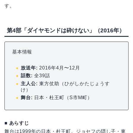
す。
第4部「ダイヤモンドは砕けない」（2016年）
基本情報
放送年:
2016年4月〜12月
話数:
全39話
主人公:
東方仗助（ひがしかたじょうす
け）
舞台:
日本・杜王町（S市M町）
■ あらすじ
舞台は1999年の日本・杜王町。ジョセフの隠し子・東