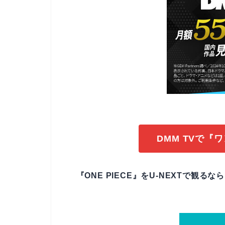
DMM TVで『
『ONE PIECE』をU-NEXTで観る