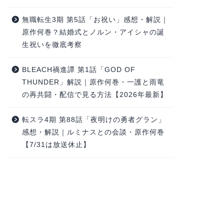
無職転生3期 第5話「お祝い」感想・解説｜
原作何巻？結婚式とノルン・アイシャの誕
生祝いを徹底考察
BLEACH禍進譚 第1話「GOD OF
THUNDER」解説｜原作何巻・一護と雨竜
の再共闘・配信で見る方法【2026年最新】
転スラ4期 第88話「夜明けの勇者グラン」
感想・解説｜ルミナスとの会談・原作何巻
【7/31は放送休止】