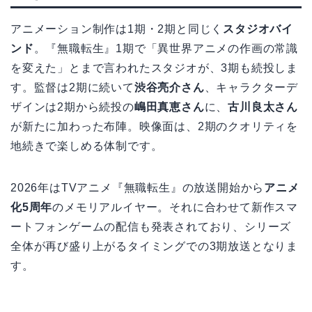
アニメーション制作は1期・2期と同じく
スタジオバイ
ンド
。『無職転生』1期で「異世界アニメの作画の常識
を変えた」とまで言われたスタジオが、3期も続投しま
す。監督は2期に続いて
渋谷亮介さん
、キャラクターデ
ザインは2期から続投の
嶋田真恵さん
に、
古川良太さん
が新たに加わった布陣。映像面は、2期のクオリティを
地続きで楽しめる体制です。
2026年はTVアニメ『無職転生』の放送開始から
アニメ
化5周年
のメモリアルイヤー。それに合わせて新作スマ
ートフォンゲームの配信も発表されており、シリーズ
全体が再び盛り上がるタイミングでの3期放送となりま
す。