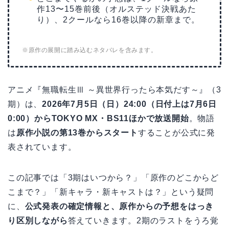
作13〜15巻前後（オルステッド決戦あた
り）、2クールなら16巻以降の新章まで。
※原作の展開に踏み込むネタバレを含みます。
アニメ『無職転生Ⅲ ～異世界行ったら本気だす～』（3
期）は、
2026年7月5日（日）24:00（日付上は7月6日
0:00）からTOKYO MX・BS11ほかで放送開始
。物語
は
原作小説の第13巻からスタート
することが公式に発
表されています。
この記事では「3期はいつから？」「原作のどこからど
こまで？」「新キャラ・新キャストは？」という疑問
に、
公式発表の確定情報と、原作からの予想をはっき
り区別しながら
答えていきます。2期のラストをうろ覚