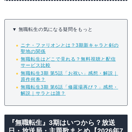
▼ 無職転生の気になる疑問をもっと
ニナ・ファリオンとは？3期新キャラと剣の
聖地の関係
無職転生はどこで見れる？無料視聴と配信
サービス比較
無職転生3期 第5話「お祝い」感想・解説｜
原作何巻？
無職転生3期 第6話「修羅場再び？」感想・
解説｜サラとは誰？
『無職転生』3期はいつから？放送
日・放送局・主題歌まとめ【2026年7