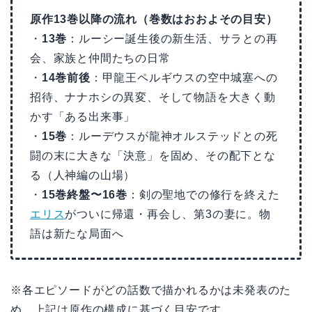
原作13巻以降の流れ（巻数はおおよその目安）
・
13巻
：ルーシー誕生後の新生活、サラとの再
会、家族と仲間たちの日常
・
14巻前後
：甲龍王ペルギウスの空中城塞への
招待、ナナホシの異変、そして物語を大きく動
かす「ある出来事」
・
15巻
：ルーデウスが龍神オルステッドとの死
闘の末に大きな「決意」を固め、その配下とな
る（人神編の山場）
・
15巻終盤〜16巻
：剣の聖地での修行を終えた
エリス
がついに帰還・再会し、第3の妻に。物
語は新たな局面へ
※各エピソードがどの話数で描かれるかは未発表のた
め、上記は原作の構成に基づく目安です。