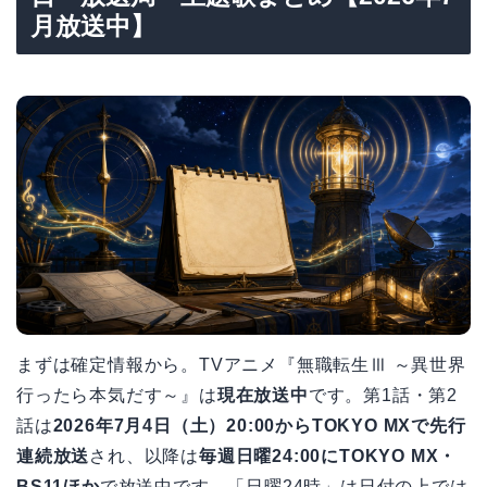
月放送中】
まずは確定情報から。TVアニメ『無職転生Ⅲ ～異世界
行ったら本気だす～』は
現在放送中
です。第1話・第2
話は
2026年7月4日（土）20:00からTOKYO MXで先行
連続放送
され、以降は
毎週日曜24:00にTOKYO MX・
BS11ほか
で放送中です。「日曜24時」は日付の上では