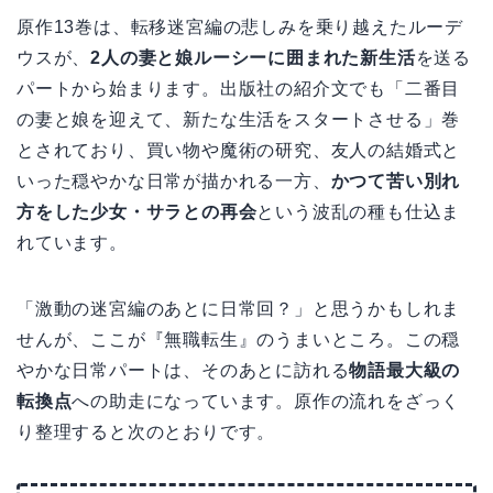
原作13巻は、転移迷宮編の悲しみを乗り越えたルーデ
ウスが、
2人の妻と娘ルーシーに囲まれた新生活
を送る
パートから始まります。出版社の紹介文でも「二番目
の妻と娘を迎えて、新たな生活をスタートさせる」巻
とされており、買い物や魔術の研究、友人の結婚式と
いった穏やかな日常が描かれる一方、
かつて苦い別れ
方をした少女・サラとの再会
という波乱の種も仕込ま
れています。
「激動の迷宮編のあとに日常回？」と思うかもしれま
せんが、ここが『無職転生』のうまいところ。この穏
やかな日常パートは、そのあとに訪れる
物語最大級の
転換点
への助走になっています。原作の流れをざっく
り整理すると次のとおりです。