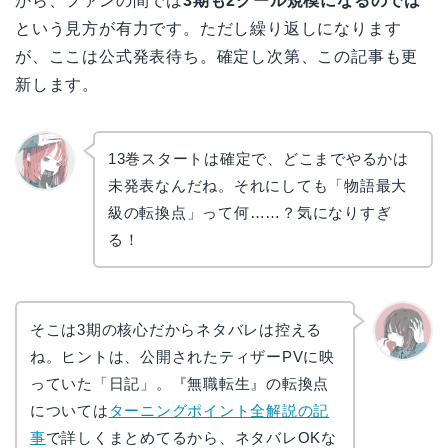
から、ファンの間では
3期も2クール規模になるのでは
という見方が有力です。ただし繰り返しになります
が、ここは公式発表待ち。確定し次第、この記事も更
新します。
13巻スタートは確定で、どこまでやるかは
未発表なんだね。それにしても「物語最大
リョウ
コ
級の転換点」って何……？気になりすぎ
る！
そこは3期の核心だからネタバレは控える
ね。ヒントは、公開されたティザーPVに映
かえで
っていた「日記」。『無職転生』の転換点
については
ターニングポイント全解説の記
事
で詳しくまとめてるから、ネタバレOKな