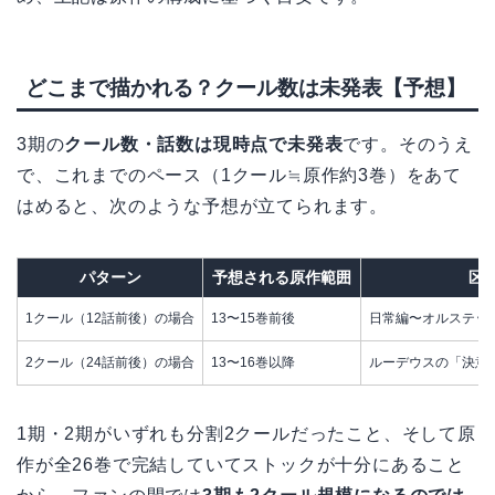
どこまで描かれる？クール数は未発表【予想】
3期の
クール数・話数は現時点で未発表
です。そのうえ
で、これまでのペース（1クール≒原作約3巻）をあて
はめると、次のような予想が立てられます。
パターン
予想される原作範囲
区
1クール（12話前後）の場合
13〜15巻前後
日常編〜オルステッ
2クール（24話前後）の場合
13〜16巻以降
ルーデウスの「決意
1期・2期がいずれも分割2クールだったこと、そして原
作が全26巻で完結していてストックが十分にあること