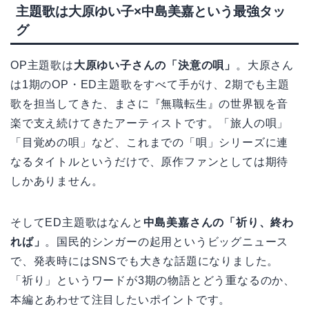
主題歌は大原ゆい子×中島美嘉という最強タッ
グ
OP主題歌は
大原ゆい子さんの「決意の唄」
。大原さん
は1期のOP・ED主題歌をすべて手がけ、2期でも主題
歌を担当してきた、まさに『無職転生』の世界観を音
楽で支え続けてきたアーティストです。「旅人の唄」
「目覚めの唄」など、これまでの「唄」シリーズに連
なるタイトルというだけで、原作ファンとしては期待
しかありません。
そしてED主題歌はなんと
中島美嘉さんの「祈り、終わ
れば」
。国民的シンガーの起用というビッグニュース
で、発表時にはSNSでも大きな話題になりました。
「祈り」というワードが3期の物語とどう重なるのか、
本編とあわせて注目したいポイントです。