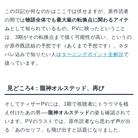
この日記が何なのかはここでは伏せますが、原作読者
の間では
物語全体でも最大級の転換点に関わるアイテ
ム
として知られているもの。PVに映ったということ
は、3期がその転換点まで描く可能性が高い、というの
が原作既読組の予想です（あくまで予想です）。ネタ
バレ込みで知りたい人は
ターニングポイント全解説
で
扱っています。
見どころ4：龍神オルステッド、再び
そしてティザーPVには、1期で視聴者にトラウマを植
え付けたあの男──
龍神オルステッド
の姿も確認されて
います。PVのラストでは、原作読者なら思わず声が出
る「あのセリフ」も飛び出すと話題になりました。