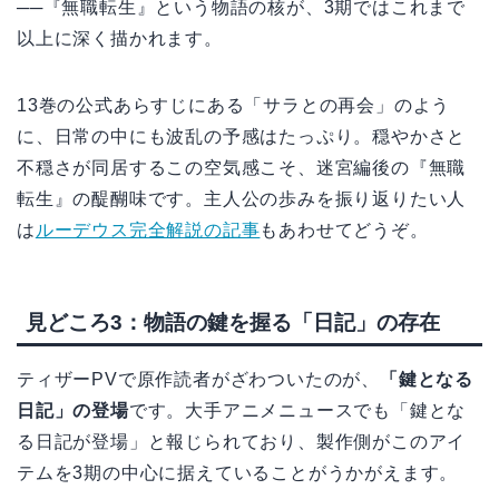
──『無職転生』という物語の核が、3期ではこれまで
以上に深く描かれます。
13巻の公式あらすじにある「サラとの再会」のよう
に、日常の中にも波乱の予感はたっぷり。穏やかさと
不穏さが同居するこの空気感こそ、迷宮編後の『無職
転生』の醍醐味です。主人公の歩みを振り返りたい人
は
ルーデウス完全解説の記事
もあわせてどうぞ。
見どころ3：物語の鍵を握る「日記」の存在
ティザーPVで原作読者がざわついたのが、
「鍵となる
日記」の登場
です。大手アニメニュースでも「鍵とな
る日記が登場」と報じられており、製作側がこのアイ
テムを3期の中心に据えていることがうかがえます。