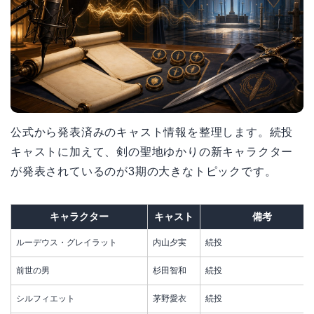
公式から発表済みのキャスト情報を整理します。続投
キャストに加えて、剣の聖地ゆかりの新キャラクター
が発表されているのが3期の大きなトピックです。
キャラクター
キャスト
備考
ルーデウス・グレイラット
内山夕実
続投
前世の男
杉田智和
続投
シルフィエット
茅野愛衣
続投