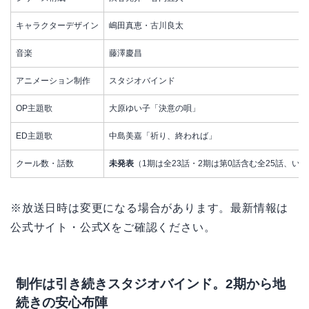
キャラクターデザイン
嶋田真恵・古川良太
音楽
藤澤慶昌
アニメーション制作
スタジオバインド
OP主題歌
大原ゆい子「決意の唄」
ED主題歌
中島美嘉「祈り、終われば」
クール数・話数
未発表
（1期は全23話・2期は第0話含む全25話、い
※放送日時は変更になる場合があります。最新情報は
公式サイト・公式Xをご確認ください。
制作は引き続きスタジオバインド。2期から地
続きの安心布陣