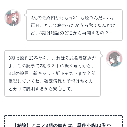
2期の最終回からもう2年も経つんだ……。
正直、どこで終わったかうろ覚えなんだけ
リョウ
コ
ど、3期は物語のどこから再開するの？
3期は原作13巻から。これは公式発表済みだ
よ。この記事で2期ラストの振り返りから、
かえで
3期の範囲、新キャラ・新キャストまで全部
整理していくね。確定情報と予想はちゃん
と分けて説明するから安心して。
【結論】アニメ2期の続きは、原作小説13巻か