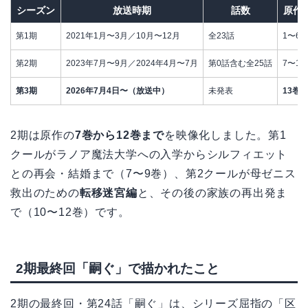
シーズン
放送時期
話数
原作
第1期
2021年1月〜3月／10月〜12月
全23話
1〜6
第2期
2023年7月〜9月／2024年4月〜7月
第0話含む全25話
7〜12
第3期
2026年7月4日〜（放送中）
未発表
13巻
2期は原作の
7巻から12巻まで
を映像化しました。第1
クールがラノア魔法大学への入学からシルフィエット
との再会・結婚まで（7〜9巻）、第2クールが母ゼニス
救出のための
転移迷宮編
と、その後の家族の再出発ま
で（10〜12巻）です。
2期最終回「嗣ぐ」で描かれたこと
2期の最終回・第24話「嗣ぐ」は、シリーズ屈指の「区