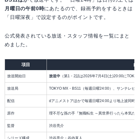
月曜日の午前0時
にあたるので、録画予約をするときは
「日曜深夜」で設定するのがポイントです。
公式発表されている放送・スタッフ情報を一覧にまと
めました。
項目
内
放送開始日
放送中
（第1・2話は2026年7月4日(土)20:00にTO
放送局
TOKYO MX・BS11（毎週日曜24:00）、サンテレビ（
配信
dアニメストアほかで毎週日曜24:00より地上波同
原作
理不尽な孫の手『無職転生 ～異世界行ったら本気だす
監督
渋谷亮介
シリーズ構成
渋谷亮介・谷内直人