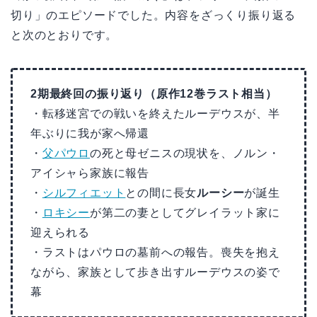
切り」のエピソードでした。内容をざっくり振り返る
と次のとおりです。
2期最終回の振り返り（原作12巻ラスト相当）
・転移迷宮での戦いを終えたルーデウスが、半
年ぶりに我が家へ帰還
・
父パウロ
の死と母ゼニスの現状を、ノルン・
アイシャら家族に報告
・
シルフィエット
との間に長女
ルーシー
が誕生
・
ロキシー
が第二の妻としてグレイラット家に
迎えられる
・ラストはパウロの墓前への報告。喪失を抱え
ながら、家族として歩き出すルーデウスの姿で
幕