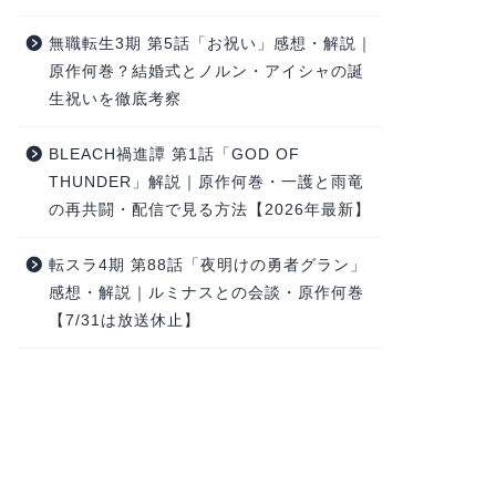
無職転生3期 第5話「お祝い」感想・解説｜
原作何巻？結婚式とノルン・アイシャの誕
生祝いを徹底考察
BLEACH禍進譚 第1話「GOD OF
THUNDER」解説｜原作何巻・一護と雨竜
の再共闘・配信で見る方法【2026年最新】
転スラ4期 第88話「夜明けの勇者グラン」
感想・解説｜ルミナスとの会談・原作何巻
【7/31は放送休止】