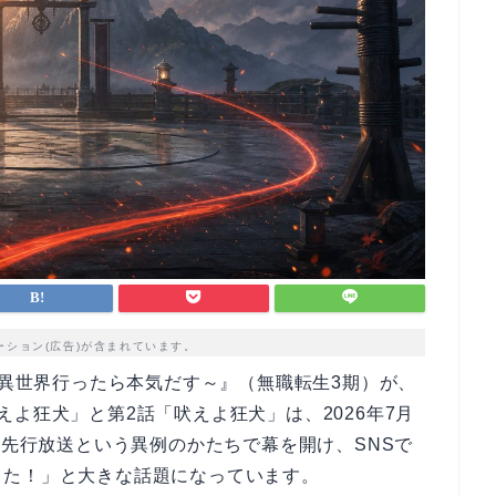
ーション(広告)が含まれています。
～異世界行ったら本気だす～』（無職転生3期）が、
よ狂犬」と第2話「吠えよ狂犬」は、2026年7月
話連続の先行放送という異例のかたちで幕を開け、SNSで
きた！」と大きな話題になっています。