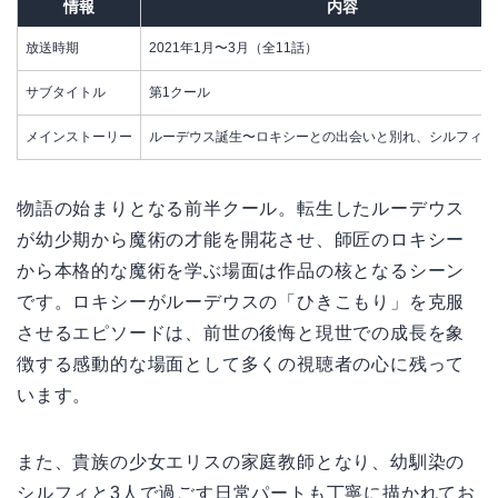
情報
内容
放送時期
2021年1月〜3月（全11話）
サブタイトル
第1クール
メインストーリー
ルーデウス誕生〜ロキシーとの出会いと別れ、シルフィと
物語の始まりとなる前半クール。転生したルーデウス
が幼少期から魔術の才能を開花させ、師匠のロキシー
から本格的な魔術を学ぶ場面は作品の核となるシーン
です。ロキシーがルーデウスの「ひきこもり」を克服
させるエピソードは、前世の後悔と現世での成長を象
徴する感動的な場面として多くの視聴者の心に残って
います。
また、貴族の少女エリスの家庭教師となり、幼馴染の
シルフィと3人で過ごす日常パートも丁寧に描かれてお