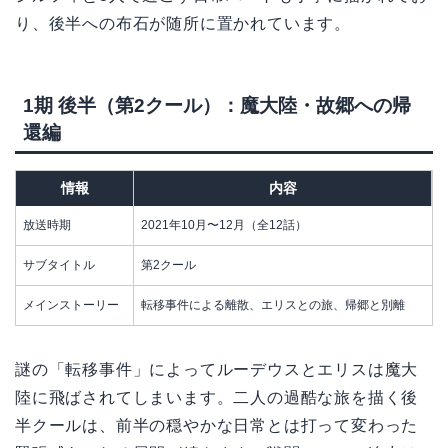
り、後半への布石が随所に置かれています。
1期 後半（第2クール）：魔大陸・故郷への帰
還編
情報
内容
放送時期
2021年10月〜12月（全12話）
サブタイトル
第2クール
メインストーリー
転移事件による離散、エリスとの旅、帰郷と別離
謎の「転移事件」によってルーデウスとエリスは魔大
陸に飛ばされてしまいます。二人の過酷な旅を描く後
半クールは、前半の穏やかな日常とは打って変わった