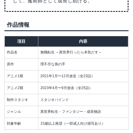
して、魔術師として成長し続ける。
作品情報
項目
内容
作品名
無職転生 ～異世界行ったら本気だす～
原作
理不尽な孫の手
アニメ1期
2021年1月〜12月放送（全23話）
アニメ2期
2023年4月〜9月放送（全25話）
制作スタジオ
スタジオバインド
ジャンル
異世界転生・ファンタジー・成長物語
対象年齢
15歳以上推奨（一部成人向け描写あり）