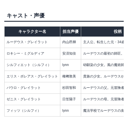
キャスト・声優
キャラクター名
担当声優
役柄
ルーデウス・グレイラット
内山昂輝
主人公。転生した元・34歳
ロキシー・ミグルディア
安済知佳
ルーデウスの最初の師匠。水
シルフィエット（シルフィ）
lynn
幼馴染の少女。風の魔術師
エリス・ボレアス・グレイラット
種﨑敦美
貴族の少女。ルーデウスが家
パウロ・グレイラット
杉田智和
ルーデウスの父。元冒険者
ゼニス・グレイラット
日笠陽子
ルーデウスの母。元冒険者の
フィッツ（シルフィ）
lynn
魔法学校でルーデウスの友人