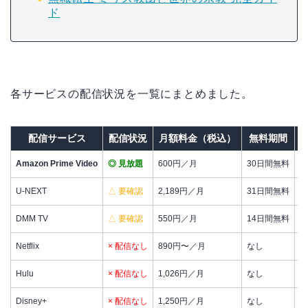
ド
各サービスの配信状況を一覧にまとめました。
配信サービス
配信状況
月額料金（税込）
無料期間
Amazon Prime Video
◎ 見放題
600円／月
30日間無料
1
U-NEXT
△ 要確認
2,189円／月
31日間無料
見
DMM TV
△ 要確認
550円／月
14日間無料
ア
Netflix
× 配信なし
890円〜／月
なし
オ
Hulu
× 配信なし
1,026円／月
なし
日
Disney+
× 配信なし
1,250円／月
なし
デ