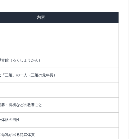
内容
緑青館（ろくしょうかん）
女「三姫」の一人（三姫の最年長）
囲碁・将棋などの教養ごと
い体格の男性
に母乳が出る特異体質