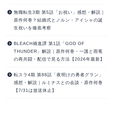
無職転生3期 第5話「お祝い」感想・解説｜
原作何巻？結婚式とノルン・アイシャの誕
生祝いを徹底考察
BLEACH禍進譚 第1話「GOD OF
THUNDER」解説｜原作何巻・一護と雨竜
の再共闘・配信で見る方法【2026年最新】
転スラ4期 第88話「夜明けの勇者グラン」
感想・解説｜ルミナスとの会談・原作何巻
【7/31は放送休止】