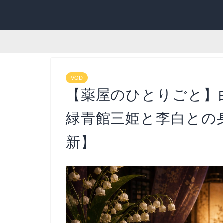
VOD
【薬屋のひとりごと】
緑青館三姫と李白との身
新】