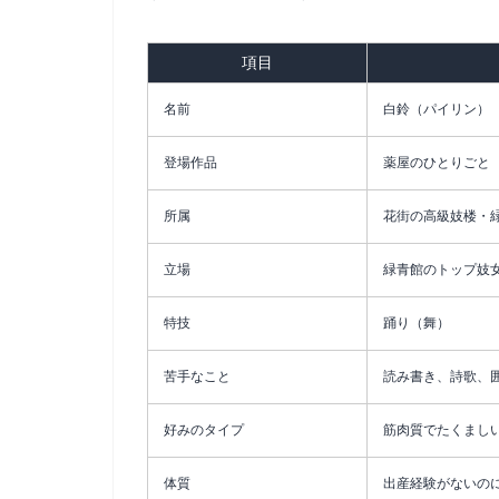
項目
名前
白鈴（パイリン）
登場作品
薬屋のひとりごと
所属
花街の高級妓楼・
立場
緑青館のトップ妓
特技
踊り（舞）
苦手なこと
読み書き、詩歌、
好みのタイプ
筋肉質でたくまし
体質
出産経験がないの