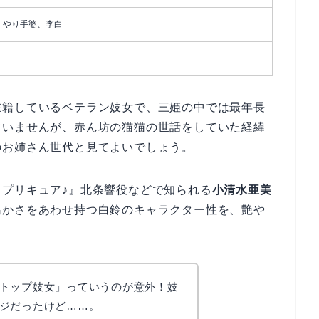
、やり手婆、李白
在籍しているベテラン妓女で、三姫の中では最年長
ていませんが、赤ん坊の猫猫の世話をしていた経緯
のお姉さん世代と見てよいでしょう。
プリキュア♪』北条響役などで知られる
小清水亜美
温かさをあわせ持つ白鈴のキャラクター性を、艶や
トップ妓女」っていうのが意外！妓
ジだったけど……。