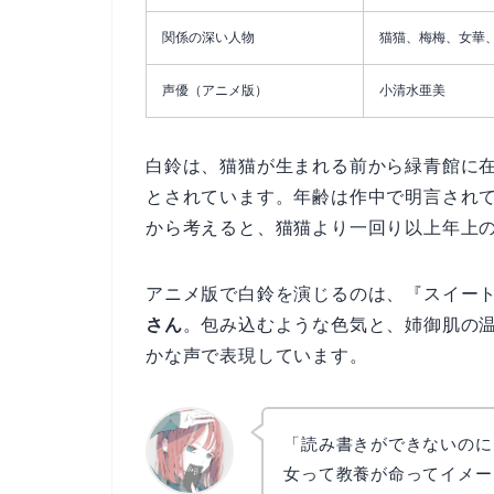
関係の深い人物
猫猫、梅梅、女華
声優（アニメ版）
小清水亜美
白鈴は、猫猫が生まれる前から緑青館に
とされています。年齢は作中で明言され
から考えると、猫猫より一回り以上年上
アニメ版で白鈴を演じるのは、『スイート
さん
。包み込むような色気と、姉御肌の
かな声で表現しています。
「読み書きができないのに
女って教養が命ってイメー