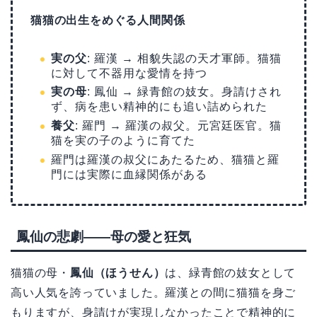
猫猫の出生をめぐる人間関係
実の父
: 羅漢 → 相貌失認の天才軍師。猫猫
に対して不器用な愛情を持つ
実の母
: 鳳仙 → 緑青館の妓女。身請けされ
ず、病を患い精神的にも追い詰められた
養父
: 羅門 → 羅漢の叔父。元宮廷医官。猫
猫を実の子のように育てた
羅門は羅漢の叔父にあたるため、猫猫と羅
門には実際に血縁関係がある
鳳仙の悲劇——母の愛と狂気
猫猫の母・
鳳仙（ほうせん）
は、緑青館の妓女として
高い人気を誇っていました。羅漢との間に猫猫を身ご
もりますが、身請けが実現しなかったことで精神的に