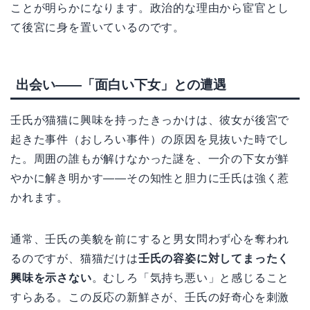
ことが明らかになります。政治的な理由から宦官とし
て後宮に身を置いているのです。
出会い——「面白い下女」との遭遇
壬氏が猫猫に興味を持ったきっかけは、彼女が後宮で
起きた事件（おしろい事件）の原因を見抜いた時でし
た。周囲の誰もが解けなかった謎を、一介の下女が鮮
やかに解き明かす——その知性と胆力に壬氏は強く惹
かれます。
通常、壬氏の美貌を前にすると男女問わず心を奪われ
るのですが、猫猫だけは
壬氏の容姿に対してまったく
興味を示さない
。むしろ「気持ち悪い」と感じること
すらある。この反応の新鮮さが、壬氏の好奇心を刺激