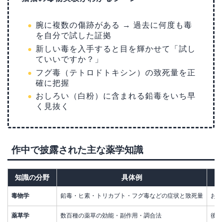
腕に複数の傷跡がある → 過去に何度も毒
を自分で試した証拠
新しい毒を入手すると目を輝かせて「試し
ていいですか？」
フグ毒（テトロドトキシン）の致死量を正
確に把握
おしろい（白粉）に含まれる鉛毒をいち早
く見抜く
作中で披露された主な薬学知識
知識の分野
具体例
毒物学
鉛毒・ヒ素・トリカブト・フグ毒などの症状と致死量
お
薬草学
数百種の薬草の効能・副作用・調合法
後