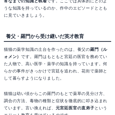
常なまでの知識と執着
です。ここでは具体的にどのよ
うな知識を持っているのか、作中のエピソードととも
に見ていきましょう。
養父・羅門から受け継いだ英才教育
猫猫の薬学知識の土台を作ったのは、養父の
羅門（ル
ォメン）
です。羅門はもともと宮廷の医官を務めてい
た人物で、高い医学・薬学の知識を持っています。何
らかの事件がきっかけで宮廷を追われ、花街で薬師と
して暮らすようになりました。
猫猫は幼い頃からこの羅門のもとで薬草の見分け方、
調合の方法、毒物の種類と症状を徹底的に叩き込まれ
ています。言い換えれば、
元宮廷医官の直弟子
という