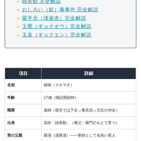
緑青館 完全解説
おしろい（鉛）毒事件 完全解説
羅半兄（漢俊杰）完全解説
玉鶯（ギョクオウ）完全解説
玉袁（ギョクエン）完全解説
項目
詳細
名前
猫猫（マオマオ）
年齢
17歳（物語開始時）
職業
薬師（後宮では下女→毒見役→壬氏の侍女）
出身
花街「緑青館」（養父・羅門のもとで育つ）
実の父親
羅漢（漢羅漢）——軍師として名高い変人