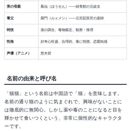
実の母親
鳳仙（ほうせん）——緑青館の元妓女
養父
羅門（ルォメン）——元宮廷医官の薬師
特技
薬の調合、毒物鑑定、観察・推理
性格
好奇心旺盛、合理的、毒に恍惚、恋愛鈍感
声優（アニメ）
悠木碧
名前の由来と呼び名
「猫猫」という名前は中国語で「猫」を意味します。
名前の通り猫のように気まぐれで、興味がないことに
は徹底的に無関心。しかし薬や毒のことになると目を
輝かせて食いつくという、非常に個性的なキャラクタ
ーです。