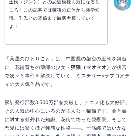
壬氏（ジンシ）との恋愛模様も気になると
ころ！この記事では猫猫の正体から薬学知
なぎさ
識、壬氏との関係まで徹底考察していく
よ！
「薬屋のひとりごと」は、中国風の架空の王朝を舞台
に、花街育ちの薬師の少女・
猫猫（マオマオ）
が後宮
で次々と事件を解決していく、ミステリー×ラブコメデ
ィの大人気作品です。
累計発行部数3,500万部を突破し、アニメ化も大好評。
その人気の中心にいるのが主人公・猫猫です。薬と毒
に対する並外れた知識、花街で培った観察眼、そして
恋愛には驚くほど鈍感な性格——。一筋縄ではいかな