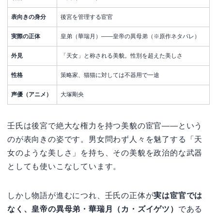
表向きの身分
後宮を管理する宦官
実際の正体
皇弟（華瑞月）——皇帝の異母弟（※原作ネタバレ）
外見
「天女」と称される美貌。性別を超えた美しさ
性格
策略家、猫猫に対しては不器用で一途
声優（アニメ）
大塚剛央
壬氏は後宮で絶大な権力を持つ美貌の宦官——という
のが表向きの姿です。男女問わず人々を魅了する「天
女のような美しさ」を持ち、その美貌を政治的な武器
としても使いこなしています。
しかし物語が進むにつれ、壬氏の正体が
実は宦官では
なく、皇帝の異母弟・華瑞月（カ・ズイゲツ）
である