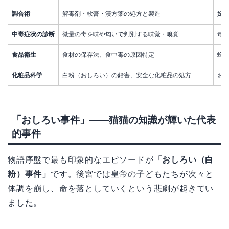
調合術
解毒剤・軟膏・漢方薬の処方と製造
妃
中毒症状の診断
微量の毒を味や匂いで判別する味覚・嗅覚
毒
食品衛生
食材の保存法、食中毒の原因特定
蜂
化粧品科学
白粉（おしろい）の鉛害、安全な化粧品の処方
お
「おしろい事件」——猫猫の知識が輝いた代表
的事件
物語序盤で最も印象的なエピソードが
「おしろい（白
粉）事件」
です。後宮では皇帝の子どもたちが次々と
体調を崩し、命を落としていくという悲劇が起きてい
ました。