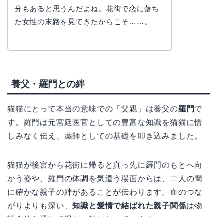
なぎさ
分もあると思うんだよね。花街で恋に落ち
た女性の末路を見てきたからこそ……。
養父・羅門との絆
猫猫にとって本当の意味での「父親」は養父の
羅門
で
す。羅門は元宮廷医官としての豊富な知識を猫猫に惜
しみなく伝え、薬師としての基礎を叩き込みました。
猫猫が後宮から花街に帰ると真っ先に羅門のもとへ向
かう姿や、羅門の体調を気遣う場面からは、二人の間
に確かな親子の絆があることが伝わります。血のつな
がりよりも深い、
知識と愛情で結ばれた親子関係
は物