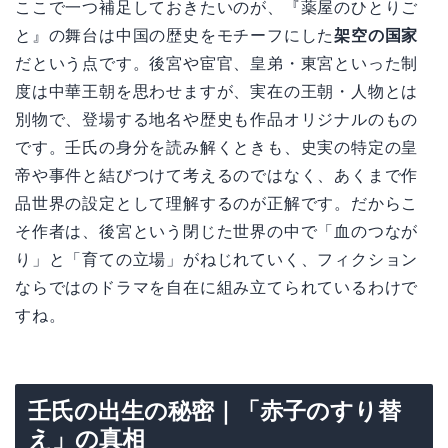
ここで一つ補足しておきたいのが、『薬屋のひとりご
と』の舞台は中国の歴史をモチーフにした
架空の国家
だという点です。後宮や宦官、皇弟・東宮といった制
度は中華王朝を思わせますが、実在の王朝・人物とは
別物で、登場する地名や歴史も作品オリジナルのもの
です。壬氏の身分を読み解くときも、史実の特定の皇
帝や事件と結びつけて考えるのではなく、あくまで作
品世界の設定として理解するのが正解です。だからこ
そ作者は、後宮という閉じた世界の中で「血のつなが
り」と「育ての立場」がねじれていく、フィクション
ならではのドラマを自在に組み立てられているわけで
すね。
壬氏の出生の秘密｜「赤子のすり替
え」の真相