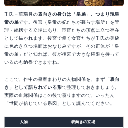
壬氏＝華瑞月の
表向きの身分は「皇弟」、つまり現皇
帝の弟
です。後宮（皇帝の妃たちが暮らす場所）を管
理・統括する立場にあり、宦官たちの頂点に立つ存在
として描かれます。後宮で働く女官たちが壬氏の美貌
に色めき立つ場面はおなじみですが、その正体が「皇
帝の弟」だと知れば、彼が後宮で大きな権限を持って
いるのも納得できますね。
ここで、作中の皇室まわりの人物関係を、まず
「表向
き」として語られている形
で整理しておきましょう。
実際の血縁関係はこの後で覆りますので、いったん
「世間が信じている系図」として読んでください。
人物
表向きの立場