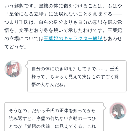
いう解釈です。皇族の体に傷をつけることは、もはや
「皇帝になる立場」には戻れないことを意味する——
つまり壬氏は、自らの身分よりも自分の意思を選ぶ覚
悟を、文字どおり身を焼いて示したわけです。玉葉妃
の立場については
玉葉妃のキャラクター解説
もあわせ
てどうぞ。
自分の体に焼き印を押してまで……。壬氏
様って、ちゃらく見えて実はものすごく覚
リョウ
コ
悟の人なんだね。
そうなの。だから壬氏の正体を知ってから
読み返すと、序盤の何気ない言動の一つひ
かえで
とつが「覚悟の伏線」に見えてくる。これ