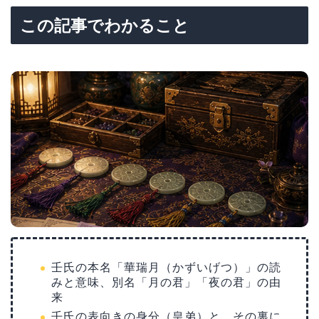
この記事でわかること
壬氏の本名「華瑞月（かずいげつ）」の読
みと意味、別名「月の君」「夜の君」の由
来
壬氏の表向きの身分（皇弟）と、その裏に