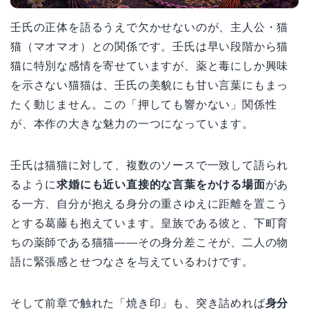
壬氏の正体を語るうえで欠かせないのが、主人公・猫
猫（マオマオ）との関係です。壬氏は早い段階から猫
猫に特別な感情を寄せていますが、薬と毒にしか興味
を示さない猫猫は、壬氏の美貌にも甘い言葉にもまっ
たく動じません。この「押しても響かない」関係性
が、本作の大きな魅力の一つになっています。
壬氏は猫猫に対して、複数のソースで一致して語られ
るように
求婚にも近い直接的な言葉をかける場面
があ
る一方、自分が抱える身分の重さゆえに距離を置こう
とする葛藤も抱えています。皇族である彼と、下町育
ちの薬師である猫猫——その身分差こそが、二人の物
語に緊張感とせつなさを与えているわけです。
そして前章で触れた「焼き印」も、突き詰めれば
身分