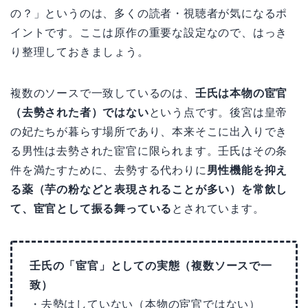
の？」というのは、多くの読者・視聴者が気になるポ
イントです。ここは原作の重要な設定なので、はっき
り整理しておきましょう。
複数のソースで一致しているのは、
壬氏は本物の宦官
（去勢された者）ではない
という点です。後宮は皇帝
の妃たちが暮らす場所であり、本来そこに出入りでき
る男性は去勢された宦官に限られます。壬氏はその条
件を満たすために、去勢する代わりに
男性機能を抑え
る薬（芋の粉などと表現されることが多い）を常飲し
て、宦官として振る舞っている
とされています。
壬氏の「宦官」としての実態（複数ソースで一
致）
・去勢はしていない（本物の宦官ではない）