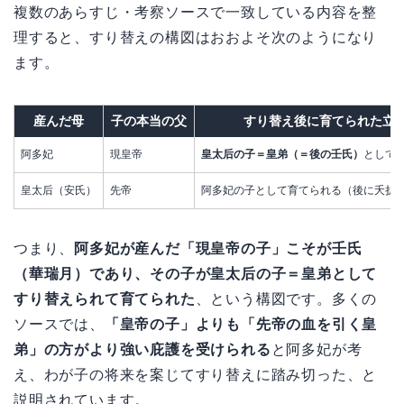
複数のあらすじ・考察ソースで一致している内容を整
理すると、すり替えの構図はおおよそ次のようになり
ます。
産んだ母
子の本当の父
すり替え後に育てられた立
阿多妃
現皇帝
皇太后の子＝皇弟（＝後の壬氏）
として
皇太后（安氏）
先帝
阿多妃の子として育てられる（後に夭折
つまり、
阿多妃が産んだ「現皇帝の子」こそが壬氏
（華瑞月）であり、その子が皇太后の子＝皇弟として
すり替えられて育てられた
、という構図です。多くの
ソースでは、
「皇帝の子」よりも「先帝の血を引く皇
弟」の方がより強い庇護を受けられる
と阿多妃が考
え、わが子の将来を案じてすり替えに踏み切った、と
説明されています。