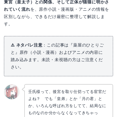
東宮（皇太子）との関係、そして正体が猫猫に明かさ
れていく流れ
を、原作小説・漫画版・アニメの情報を
区別しながら、できるだけ厳密に整理して解説しま
す。
⚠️ ネタバレ注意
：この記事は『薬屋のひとりご
と』原作（小説・漫画）およびアニメの内容に
踏み込みます。未読・未視聴の方はご注意くだ
さい。
壬氏様って、後宮を取り仕切ってる宦官だ
よね？ でも「皇弟」とか「月の君」と
リョウ
コ
か、いろんな呼ばれ方をしてて、結局なに
ものなのか分からなくなってきちゃっ