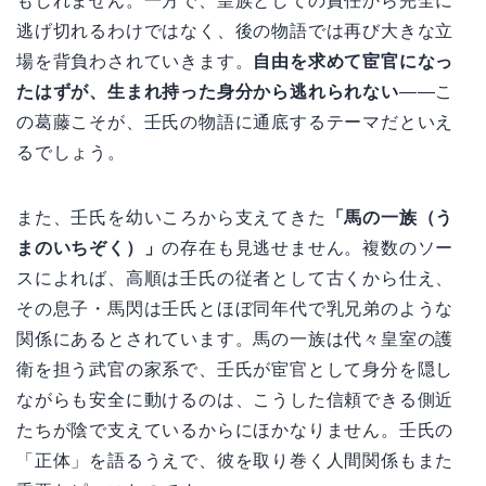
もしれません。一方で、皇族としての責任から完全に
逃げ切れるわけではなく、後の物語では再び大きな立
場を背負わされていきます。
自由を求めて宦官になっ
たはずが、生まれ持った身分から逃れられない
——こ
の葛藤こそが、壬氏の物語に通底するテーマだといえ
るでしょう。
また、壬氏を幼いころから支えてきた
「馬の一族（う
まのいちぞく）」
の存在も見逃せません。複数のソー
スによれば、高順は壬氏の従者として古くから仕え、
その息子・馬閃は壬氏とほぼ同年代で乳兄弟のような
関係にあるとされています。馬の一族は代々皇室の護
衛を担う武官の家系で、壬氏が宦官として身分を隠し
ながらも安全に動けるのは、こうした信頼できる側近
たちが陰で支えているからにほかなりません。壬氏の
「正体」を語るうえで、彼を取り巻く人間関係もまた