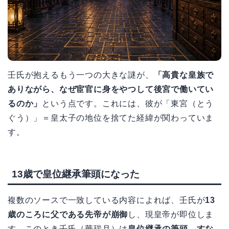
壬氏が抱えるもう一つの大きな謎が、
「高貴な皇族で
ありながら、なぜ宦官に身をやつして後宮で働いてい
るのか」
という点です。これには、彼が「東宮（とう
ぐう）」＝皇太子の地位を捨てた経緯が関わっていま
す。
13歳で皇位継承筆頭になった
複数のソースで一致している内容によれば、壬氏が
13
歳のころに父である先帝が崩御
し、現皇帝が即位しま
す。このとき壬氏（華瑞月）は
皇位継承の筆頭、すな