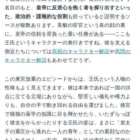
名目のもと、
皇帝に反逆心を抱く者を探り出すといっ
た、政治的・諜報的な役割
も担っていると説明するソ
ースが複数あります。美貌の宦官という表の顔の裏
に、皇帝の信頼を背負った重い任務がある——ここも
壬氏というキャラクターの奥行きですね。彼を支える
側近たちについては
高順のキャラクター解説
や
馬閃の
キャラクター解説
もあわせてどうぞ。
この東宮放棄のエピソードからは、壬氏という人物の
性格もよく見えてきます。彼は本来であれば一国の頂
点に立てる立場にありながら、堅苦しい儀礼や権力よ
りも、自分の手で動き回れる自由を選びました。後宮
で猫猫の薬学の知識に目を輝かせたり、いたずらっぽ
く彼女をからかったりする壬氏の姿は、まさに「皇太
子の重圧から逃れた一人の青年」としての素顔なのか