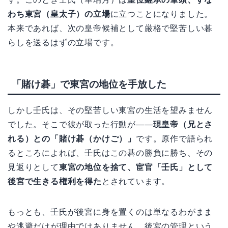
わち東宮（皇太子）の立場
に立つことになりました。
本来であれば、次の皇帝候補として厳格で堅苦しい暮
らしを送るはずの立場です。
「賭け碁」で東宮の地位を手放した
しかし壬氏は、その堅苦しい東宮の生活を望みません
でした。そこで彼が取った行動が——
現皇帝（兄とさ
れる）との「賭け碁（かけご）」
です。原作で語られ
るところによれば、壬氏はこの碁の勝負に勝ち、その
見返りとして
東宮の地位を捨て、宦官「壬氏」として
後宮で生きる権利を得た
とされています。
もっとも、壬氏が後宮に身を置くのは単なるわがまま
や逃避だけが理由ではありません。後宮の管理という