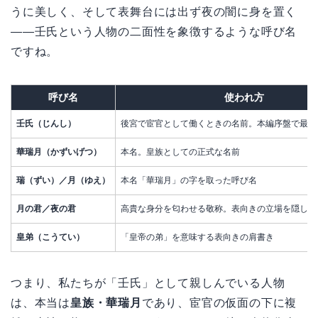
うに美しく、そして表舞台には出ず夜の闇に身を置く
——壬氏という人物の二面性を象徴するような呼び名
ですね。
呼び名
使われ方
壬氏（じんし）
後宮で宦官として働くときの名前。本編序盤で最も
華瑞月（かずいげつ）
本名。皇族としての正式な名前
瑞（ずい）／月（ゆえ）
本名「華瑞月」の字を取った呼び名
月の君／夜の君
高貴な身分を匂わせる敬称。表向きの立場を隠しつ
皇弟（こうてい）
「皇帝の弟」を意味する表向きの肩書き
つまり、私たちが「壬氏」として親しんでいる人物
は、本当は
皇族・華瑞月
であり、宦官の仮面の下に複