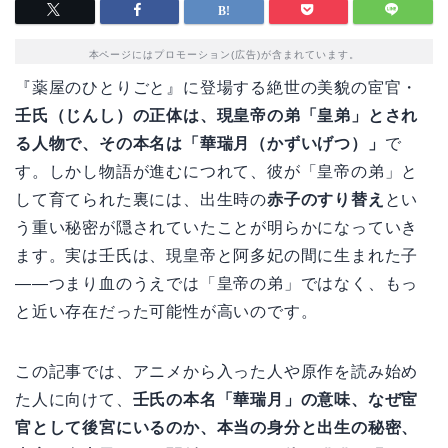
本ページにはプロモーション(広告)が含まれています。
『薬屋のひとりごと』に登場する絶世の美貌の宦官・
壬氏（じんし）の正体は、現皇帝の弟「皇弟」とされ
る人物で、その本名は「華瑞月（かずいげつ）」
で
す。しかし物語が進むにつれて、彼が「皇帝の弟」と
して育てられた裏には、出生時の
赤子のすり替え
とい
う重い秘密が隠されていたことが明らかになっていき
ます。実は壬氏は、現皇帝と阿多妃の間に生まれた子
——つまり血のうえでは「皇帝の弟」ではなく、もっ
と近い存在だった可能性が高いのです。
この記事では、アニメから入った人や原作を読み始め
た人に向けて、
壬氏の本名「華瑞月」の意味、なぜ宦
官として後宮にいるのか、本当の身分と出生の秘密、