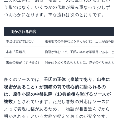
う形ではなく、いくつかの伏線が積み重なって少しず
つ明らかになります。主な流れは次のとおりです。
明かされる内容
本当は宦官ではない
避暑地での事件などをきっかけに、壬氏が薬を飲め
本名「華瑞月」
物語が進む中で、壬氏の本名が華瑞月であることが
出生の秘密（すり替え）
阿多妃をめぐる真相とともに、赤子のすり替えとい
多くのソースでは、
壬氏の正体（皇族であり、出生に
秘密があること）が猫猫の前で核心的に語られるの
は、原作小説の中盤以降（13巻前後を挙げるソースが
複数）
とされています。ただし巻数の対応はソースに
よって表現に幅があるため、「物語が相当進んでから
明かされる」という大枠で捉えておくのが安全です。