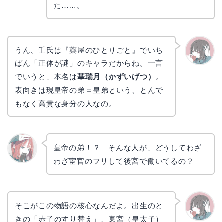
た……。
うん、壬氏は『薬屋のひとりごと』でいち
ばん「正体が謎」のキャラだからね。一言
かえで
でいうと、本名は
華瑞月（かずいげつ）
。
表向きは現皇帝の弟＝皇弟という、とんで
もなく高貴な身分の人なの。
皇帝の弟！？ そんな人が、どうしてわざ
わざ宦官のフリして後宮で働いてるの？
リョウ
コ
そこがこの物語の核心なんだよ。出生のと
きの「赤子のすり替え」、東宮（皇太子）