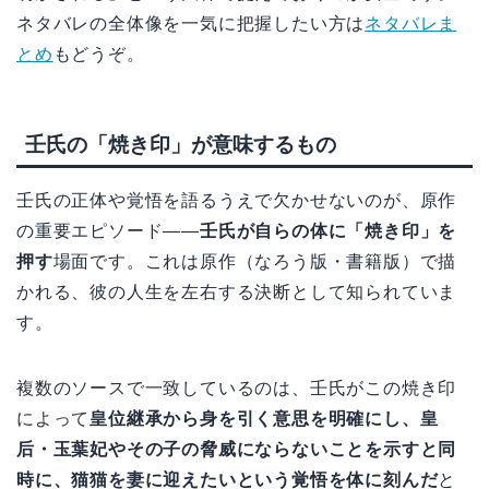
ネタバレの全体像を一気に把握したい方は
ネタバレま
とめ
もどうぞ。
壬氏の「焼き印」が意味するもの
壬氏の正体や覚悟を語るうえで欠かせないのが、原作
の重要エピソード——
壬氏が自らの体に「焼き印」を
押す
場面です。これは原作（なろう版・書籍版）で描
かれる、彼の人生を左右する決断として知られていま
す。
複数のソースで一致しているのは、壬氏がこの焼き印
によって
皇位継承から身を引く意思を明確にし、皇
后・玉葉妃やその子の脅威にならないことを示すと同
時に、猫猫を妻に迎えたいという覚悟を体に刻んだ
と