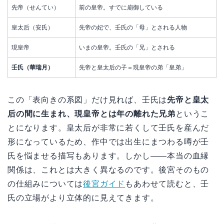
先帝（せんてい）
前の皇帝。すでに崩御している
皇太后（安氏）
先帝の妃で、壬氏の「母」とされる人物
現皇帝
いまの皇帝。壬氏の「兄」とされる
壬氏（華瑞月）
先帝と皇太后の子＝現皇帝の弟「皇弟」
この「表向きの系図」だけ見れば、壬氏は
先帝と皇太
后の間に生まれ、現皇帝とは年の離れた兄弟
というこ
とになります。皇太后が非常に若くして壬氏を産んだ
形になっているため、作中では出生にまつわる噂が壬
氏を悩ませる描写もあります。しかし——本当の血縁
関係は、これとは大きく異なるのです。後宮そのもの
の仕組みについては
後宮ガイド
もあわせて読むと、壬
氏の立場がより立体的に見えてきます。