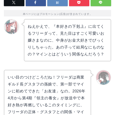
本ページにはプロモーション(広告)が含まれています。
ねえかえで、『本好きの下剋上』に出てく
るフリーダって、見た目はすごく可愛いお
リョウ
コ
嬢さまなのに、中身がお金大好きでびっく
りしちゃった。あの子って結局なにものな
の？マインとはどういう関係なんだろう？
いい目のつけどころだね！フリーダは商業
ギルド長グスタフの孫娘で、第一部でマイ
かえで
ンに初めてできた「お友達」なの。2026年
4月から第4期『領主の養女』が放送中で本
好き熱が再燃しているこのタイミングに、
フリーダの正体・グスタフとの関係・マイ