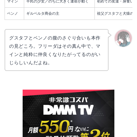
マイン
平民の少女／のちに大きく運命が動く
初めての友達・身食い
ベンノ
ギルベルタ商会の主
祖父グスタフと犬猿の
グスタフとベンノの腹のさぐり合いも本作
の見どころ。フリーダはその真ん中で、マ
かえで
インと純粋に仲良くなりたがってるのがい
じらしいんだよね。