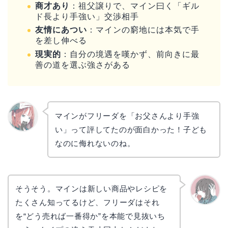
商才あり
：祖父譲りで、マイン曰く「ギル
ド長より手強い」交渉相手
友情にあつい
：マインの窮地には本気で手
を差し伸べる
現実的
：自分の境遇を嘆かず、前向きに最
善の道を選ぶ強さがある
マインがフリーダを「お父さんより手強
い」って評してたのが面白かった！子ども
リョウ
コ
なのに侮れないのね。
そうそう。マインは新しい商品やレシピを
たくさん知ってるけど、フリーダはそれ
かえで
を“どう売れば一番得か”を本能で見抜いち