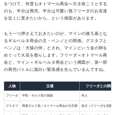
をつけて、何度もオトマール商会へ引き抜こうとする
のも、半分は商売、半分は可愛い孫フリーダのお友達
を近くに置きたいから、という側面があります。
もう一つ押さえておきたいのが、マインの後ろ盾とな
るギルベルタ商会の主・ベンノとの関係。グスタフと
ベンノは「犬猿の仲」とされ、マインという金の卵を
めぐって火花を散らします。フリーダ＝オトマール商
会と、マイン＝ギルベルタ商会という構図が、第一部
の商売バトルに面白い緊張感を生んでいるんですね。
人物
立場
フリーダとの関係
フリーダ
平民・ギルド長の孫娘
本人
グスタフ
商業ギルド長／オトマール商会の大旦那
祖父（フリーダを溺愛