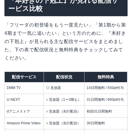
『本好きの下剋上』が見れる配信サ
ービス比較
「フリーダの初登場をもう一度見たい」「第1期から第
4期まで一気に追いたい」という方のために、『本好き
の下剋上』が見られる主な配信サービスをまとめまし
た。下の表で配信状況と無料特典をチェックしてみて
ください。
配信サービス
配信状況
無料特典
DMM TV
◎
見放題
14日間無料 / 550pt付与
U-NEXT
○
見放題（1〜3期も）
31日間無料 / 600pt付与
dアニメストア
○
見放題（先行配信）
初回31日間無料
Amazon Prime Video
○
見放題（先行配信）
30日間無料