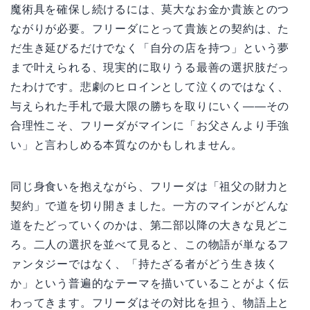
魔術具を確保し続けるには、莫大なお金か貴族とのつ
ながりが必要。フリーダにとって貴族との契約は、た
だ生き延びるだけでなく「自分の店を持つ」という夢
まで叶えられる、現実的に取りうる最善の選択肢だっ
たわけです。悲劇のヒロインとして泣くのではなく、
与えられた手札で最大限の勝ちを取りにいく——その
合理性こそ、フリーダがマインに「お父さんより手強
い」と言わしめる本質なのかもしれません。
同じ身食いを抱えながら、フリーダは「祖父の財力と
契約」で道を切り開きました。一方のマインがどんな
道をたどっていくのかは、第二部以降の大きな見どこ
ろ。二人の選択を並べて見ると、この物語が単なるフ
ァンタジーではなく、「持たざる者がどう生き抜く
か」という普遍的なテーマを描いていることがよく伝
わってきます。フリーダはその対比を担う、物語上と