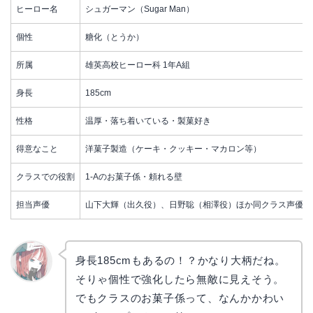
ヒーロー名
シュガーマン（Sugar Man）
個性
糖化（とうか）
所属
雄英高校ヒーロー科 1年A組
身長
185cm
性格
温厚・落ち着いている・製菓好き
得意なこと
洋菓子製造（ケーキ・クッキー・マカロン等）
クラスでの役割
1-Aのお菓子係・頼れる壁
担当声優
山下大輝（出久役）、日野聡（相澤役）ほか同クラス声優陣
身長185cmもあるの！？かなり大柄だね。
そりゃ個性で強化したら無敵に見えそう。
リョウ
コ
でもクラスのお菓子係って、なんかかわい