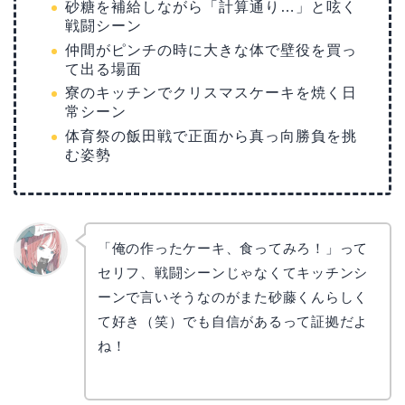
砂糖を補給しながら「計算通り…」と呟く
戦闘シーン
仲間がピンチの時に大きな体で壁役を買っ
て出る場面
寮のキッチンでクリスマスケーキを焼く日
常シーン
体育祭の飯田戦で正面から真っ向勝負を挑
む姿勢
「俺の作ったケーキ、食ってみろ！」って
セリフ、戦闘シーンじゃなくてキッチンシ
リョウ
コ
ーンで言いそうなのがまた砂藤くんらしく
て好き（笑）でも自信があるって証拠だよ
ね！