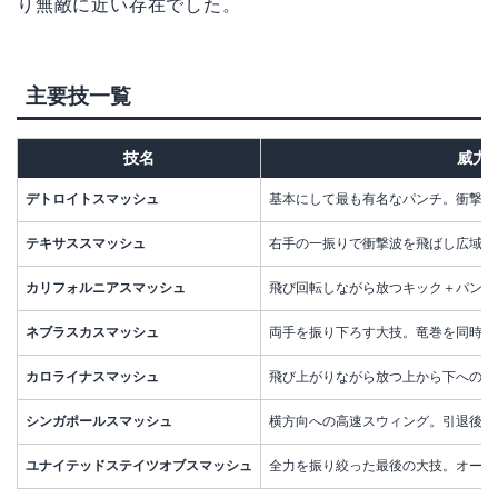
り無敵に近い存在でした。
主要技一覧
技名
威力
デトロイトスマッシュ
基本にして最も有名なパンチ。衝撃波
テキサススマッシュ
右手の一振りで衝撃波を飛ばし広域の
カリフォルニアスマッシュ
飛び回転しながら放つキック＋パンチ
ネブラスカスマッシュ
両手を振り下ろす大技。竜巻を同時に
カロライナスマッシュ
飛び上がりながら放つ上から下への叩
シンガポールスマッシュ
横方向への高速スウィング。引退後の
ユナイテッドステイツオブスマッシュ
全力を振り絞った最後の大技。オール