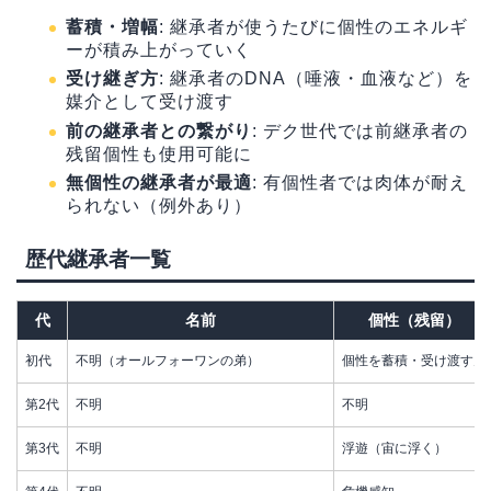
蓄積・増幅
: 継承者が使うたびに個性のエネルギ
ーが積み上がっていく
受け継ぎ方
: 継承者のDNA（唾液・血液など）を
媒介として受け渡す
前の継承者との繋がり
: デク世代では前継承者の
残留個性も使用可能に
無個性の継承者が最適
: 有個性者では肉体が耐え
られない（例外あり）
歴代継承者一覧
代
名前
個性（残留）
初代
不明（オールフォーワンの弟）
個性を蓄積・受け渡す力
第2代
不明
不明
第3代
不明
浮遊（宙に浮く）