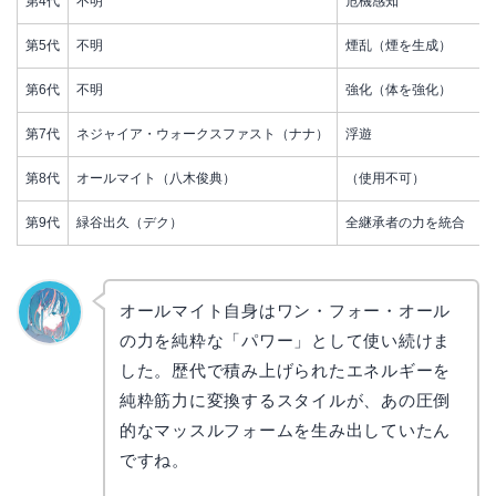
第4代
不明
危機感知
第5代
不明
煙乱（煙を生成）
第6代
不明
強化（体を強化）
第7代
ネジャイア・ウォークスファスト（ナナ）
浮遊
第8代
オールマイト（八木俊典）
（使用不可）
第9代
緑谷出久（デク）
全継承者の力を統合
オールマイト自身はワン・フォー・オール
の力を純粋な「パワー」として使い続けま
なぎさ
した。歴代で積み上げられたエネルギーを
純粋筋力に変換するスタイルが、あの圧倒
的なマッスルフォームを生み出していたん
ですね。