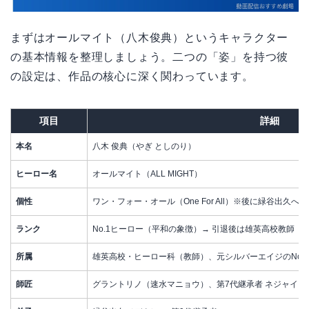
まずはオールマイト（八木俊典）というキャラクター
の基本情報を整理しましょう。二つの「姿」を持つ彼
の設定は、作品の核心に深く関わっています。
項目
詳細
本名
八木 俊典（やぎ としのり）
ヒーロー名
オールマイト（ALL MIGHT）
個性
ワン・フォー・オール（One For All）※後に緑谷出久へ
ランク
No.1ヒーロー（平和の象徴）→ 引退後は雄英高校教師
所属
雄英高校・ヒーロー科（教師）、元シルバーエイジのNo.
師匠
グラントリノ（速水マニョウ）、第7代継承者 ネジャイ