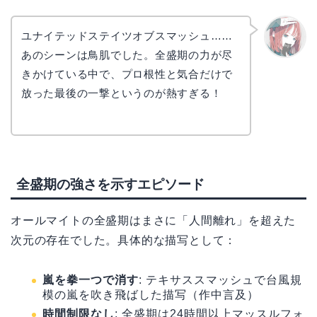
ユナイテッドステイツオブスマッシュ……
あのシーンは鳥肌でした。全盛期の力が尽
リョウ
コ
きかけている中で、プロ根性と気合だけで
放った最後の一撃というのが熱すぎる！
全盛期の強さを示すエピソード
オールマイトの全盛期はまさに「人間離れ」を超えた
次元の存在でした。具体的な描写として：
嵐を拳一つで消す
: テキサススマッシュで台風規
模の嵐を吹き飛ばした描写（作中言及）
時間制限なし
: 全盛期は24時間以上マッスルフォ