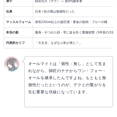
弟子
緑谷出久（デク） — 第9代継承者
出身
日本 / 幼少期は無個性だった
マッスルフォーム
身長220cm以上の超巨漢・黄金の筋肉・ブルーの瞳
本当の姿
痩身・やつれた顔・常に血を吐く重傷状態（5年前の大戦
代表的セリフ
「大丈夫。なぜなら私が来た！」
オールマイトは「個性：無し」として生ま
れながら、師匠のナナからワン・フォー・
かえで
オールを継承したんですよね。もともと無
個性だったというのが、デクとの繋がりを
生む重要な伏線になっています。