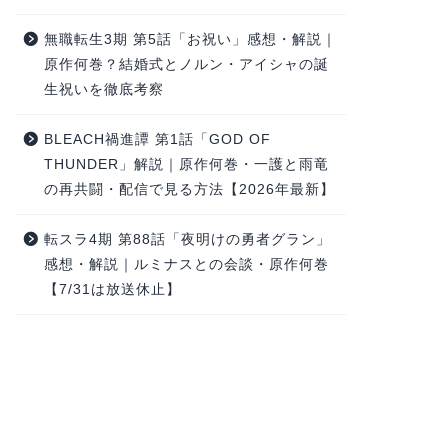
無職転生3期 第5話「お祝い」感想・解説｜
原作何巻？結婚式とノルン・アイシャの誕
生祝いを徹底考察
BLEACH禍進譚 第1話「GOD OF
THUNDER」解説｜原作何巻・一護と雨竜
の再共闘・配信で見る方法【2026年最新】
転スラ4期 第88話「夜明けの勇者グラン」
感想・解説｜ルミナスとの会談・原作何巻
【7/31は放送休止】