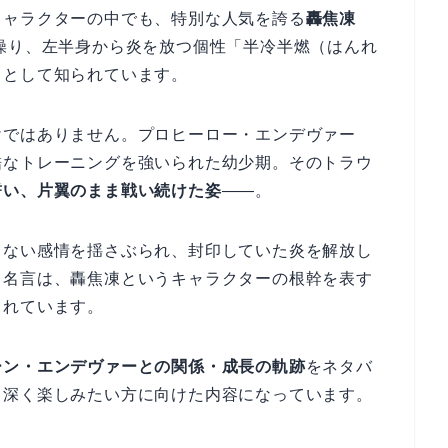
キャラクターの中でも、特別な人気を誇る
轟焦凍
操り、左半身から炎を放つ個性「半冷半燃（はんれ
力として知られています。
けではありません。プロヒーロー・エンデヴァー
酷なトレーニングを強いられた幼少期。そのトラウ
誓い、片翼のまま戦い続けた姿
——。
てない感情を揺さぶられ、封印していた炎を解放し
う名言は、轟焦凍というキャラクターの根幹を表す
まれています。
ーン・エンデヴァーとの関係・成長の軌跡
をネタバ
り深く楽しみたい方に向けた内容になっています。