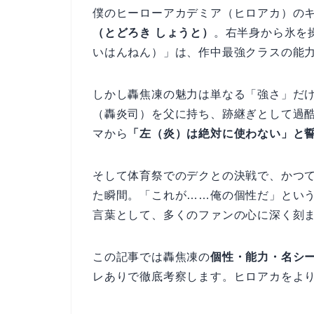
僕のヒーローアカデミア（ヒロアカ）の
（とどろき しょうと）
。右半身から氷を
いはんねん）」は、作中最強クラスの能
しかし轟焦凍の魅力は単なる「強さ」だ
（轟炎司）を父に持ち、跡継ぎとして過
マから
「左（炎）は絶対に使わない」と
そして体育祭でのデクとの決戦で、かつ
た瞬間。「これが……俺の個性だ」とい
言葉として、多くのファンの心に深く刻
この記事では轟焦凍の
個性・能力・名シ
レありで徹底考察します。ヒロアカをよ