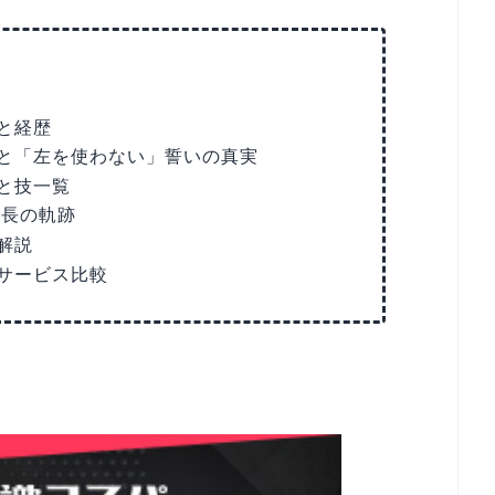
と経歴
と「左を使わない」誓いの真実
と技一覧
成長の軌跡
解説
サービス比較