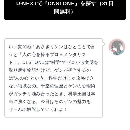
U-NEXTで『Dr.STONE』を探す（31日
間無料）
いい質問ね！あさぎりゲンはひとことで言
うと「人の心を操るプロ＝メンタリス
かえで
ト」。Dr.STONEは“科学”でゼロから文明を
取り戻す物語だけど、ゲンが担当するの
は“人の心”という、科学だけじゃ攻略でき
ない領域なの。千空の理屈とゲンの心理術
がガッチリ噛み合ったとき、科学王国は本
当に強くなる。今日はそのゲンの魅力を、
ぜーんぶ解説していくわよ！