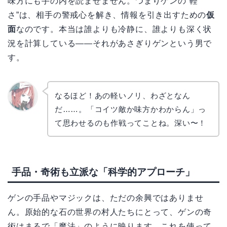
味方にも手の内を読ませません。つまりゲンの“軽
さ”は、相手の警戒心を解き、情報を引き出すための
仮
面
なのです。本当は誰よりも冷静に、誰よりも深く状
況を計算している——それがあさぎりゲンという男で
す。
なるほど！あの軽いノリ、わざとなん
だ……。「コイツ敵か味方かわからん」っ
リョウ
コ
て思わせるのも作戦ってことね。深い〜！
手品・奇術も立派な「科学的アプローチ」
ゲンの手品やマジックは、ただの余興ではありませ
ん。原始的な石の世界の村人たちにとって、ゲンの奇
術はまるで「魔法」のように映ります。これを使って