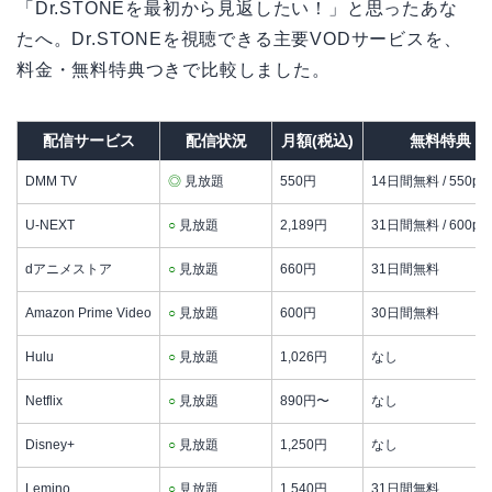
「Dr.STONEを最初から見返したい！」と思ったあな
たへ。Dr.STONEを視聴できる主要VODサービスを、
料金・無料特典つきで比較しました。
配信サービス
配信状況
月額(税込)
無料特典
DMM TV
◎
見放題
550円
14日間無料 / 550p
U-NEXT
○
見放題
2,189円
31日間無料 / 600p
dアニメストア
○
見放題
660円
31日間無料
Amazon Prime Video
○
見放題
600円
30日間無料
Hulu
○
見放題
1,026円
なし
Netflix
○
見放題
890円〜
なし
Disney+
○
見放題
1,250円
なし
Lemino
○
見放題
1,540円
31日間無料