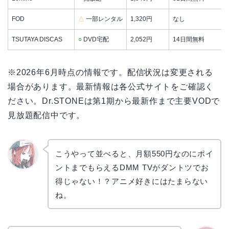
FOD
△
一部レンタル
1,320円
なし
TSUTAYA DISCAS
○
DVD宅配
2,052円
14日間無料
※2026年6月時点の情報です。配信状況は変更される
場合があります。最新情報は各公式サイトをご確認く
ださい。Dr.STONEは第1期から最新作まで主要VODで
見放題配信中です。
こうやって並べると、月額550円なのにポイ
ントまでもらえるDMM TVがダントツでお
リョウ
コ
得じゃない！？アニメ好きにはたまらない
ね。