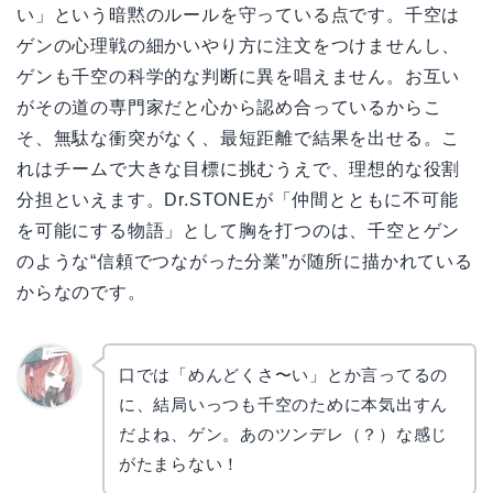
い」という暗黙のルールを守っている点です。千空は
ゲンの心理戦の細かいやり方に注文をつけませんし、
ゲンも千空の科学的な判断に異を唱えません。お互い
がその道の専門家だと心から認め合っているからこ
そ、無駄な衝突がなく、最短距離で結果を出せる。こ
れはチームで大きな目標に挑むうえで、理想的な役割
分担といえます。Dr.STONEが「仲間とともに不可能
を可能にする物語」として胸を打つのは、千空とゲン
のような“信頼でつながった分業”が随所に描かれている
からなのです。
口では「めんどくさ〜い」とか言ってるの
に、結局いっつも千空のために本気出すん
リョウ
コ
だよね、ゲン。あのツンデレ（？）な感じ
がたまらない！