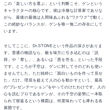
この「楽しい方を選ぶ」という判断こそ、ゲンという
キャラクターの核心です。彼は冷徹な計算家でありな
がら、最後の最後は人間味あふれる“ワクワク”で動く。
この絶妙なバランスが、ゲンを唯一無二の存在にして
います。
そしてここに、Dr.STONEという作品の深さがありま
す。普通の物語なら、敵を味方に引き込むのは「説
得」や「脅し」、あるいは「恩を売る」といった手段
です。ところが千空は、ゲンに対してそのどれも使い
ませんでした。ただ純粋に「面白いものを作って見せ
た」だけ。理屈を超えて人の心を動かすという、最高
の“プレゼンテーション”をやってのけたわけです。人の
心を読むプロであるゲンが、その千空の姿勢に一本取
られて寝返るという構図は、何度味わっても痺れる名
展開です。