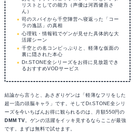
リストとしての能力（声優は河西健吾さ
ん）
司のスパイから千空陣営へ寝返った「コー
ラの逸話」の真相
心理戦・情報戦でゲンが見せた具体的な大
活躍シーン
千空との名コンビっぷりと、軽薄な仮面の
裏に隠された本心
Dr.STONE全シリーズをお得に見放題でき
るおすすめVODサービス
結論から言うと、あさぎりゲンは「軽薄なフリをした
超一流の頭脳キャラ」です。そしてDr.STONE全シリ
ーズを今いちばんお得に観られるのは、月額550円の
DMM TV
。ゲンの活躍をイッキ見するならここが最強
です。まずは無料で試せます。