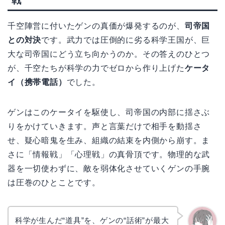
戦
千空陣営に付いたゲンの真価が爆発するのが、
司帝国
との対決
です。武力では圧倒的に劣る科学王国が、巨
大な司帝国にどう立ち向かうのか。その答えのひとつ
が、千空たちが科学の力でゼロから作り上げた
ケータ
イ（携帯電話）
でした。
ゲンはこのケータイを駆使し、司帝国の内部に揺さぶ
りをかけていきます。声と言葉だけで相手を動揺さ
せ、疑心暗鬼を生み、組織の結束を内側から崩す。ま
さに「情報戦」「心理戦」の真骨頂です。物理的な武
器を一切使わずに、敵を弱体化させていくゲンの手腕
は圧巻のひとことです。
科学が生んだ“道具”を、ゲンの“話術”が最大