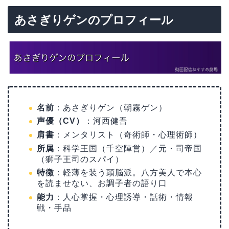
あさぎりゲンのプロフィール
名前
：あさぎりゲン（朝霧ゲン）
声優（CV）
：河西健吾
肩書
：メンタリスト（奇術師・心理術師）
所属
：科学王国（千空陣営）／元・司帝国
（獅子王司のスパイ）
特徴
：軽薄を装う頭脳派。八方美人で本心
を読ませない、お調子者の語り口
能力
：人心掌握・心理誘導・話術・情報
戦・手品