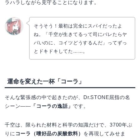
ラハラしながら見守ることになります。
そうそう！最初は完全にスパイだったよ
ね。「千空が生きてるって司にバレたらヤ
リョウ
コ
バいのに、コイツどうするんだ」ってずっ
とドキドキしてた……。
運命を変えた一杯「コーラ」
そんな緊張感の中で起きたのが、Dr.STONE屈指の名
シーン——
「コーラの逸話」
です。
千空は、限られた材料と科学の知識だけで、3700年ぶ
りに
コーラ（嗜好品の炭酸飲料）
を再現してみせま