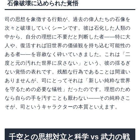
石像破壊に込められた覚悟
司の思想を象徴する行動が、過去の偉人たちの石像を
次々と破壊していくシーンです。彼は石化した人類の
中から、自分の理想に不要だと判断した者——特に大
人や、復活すれば旧世界の価値観を持ち込む可能性の
ある者——を容赦なく砕いていきました。これは「二
度と元の汚れた世界に戻さない」という、彼の揺るぎ
ない覚悟の表れです。残酷な行為であることは間違い
ありませんが、司にとってそれは「新しい純粋な世界
を守るための必要な犠牲」だったのです。理想のため
なら自らの手を汚すことも厭わない——その純粋さこ
そが、司というキャラクターの本質といえます。
千空との思想対立と科学 vs 武力の戦