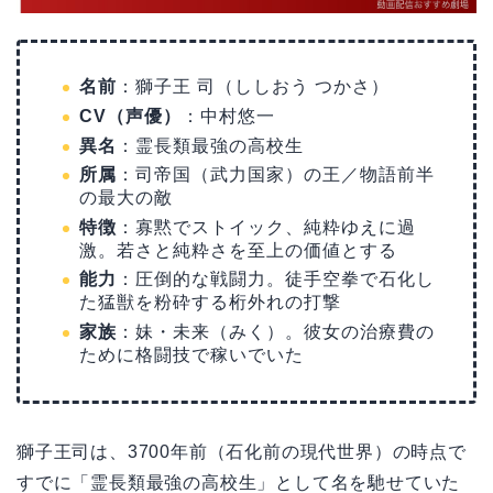
名前
：獅子王 司（ししおう つかさ）
CV（声優）
：中村悠一
異名
：霊長類最強の高校生
所属
：司帝国（武力国家）の王／物語前半
の最大の敵
特徴
：寡黙でストイック、純粋ゆえに過
激。若さと純粋さを至上の価値とする
能力
：圧倒的な戦闘力。徒手空拳で石化し
た猛獣を粉砕する桁外れの打撃
家族
：妹・未来（みく）。彼女の治療費の
ために格闘技で稼いでいた
獅子王司は、3700年前（石化前の現代世界）の時点で
すでに「霊長類最強の高校生」として名を馳せていた