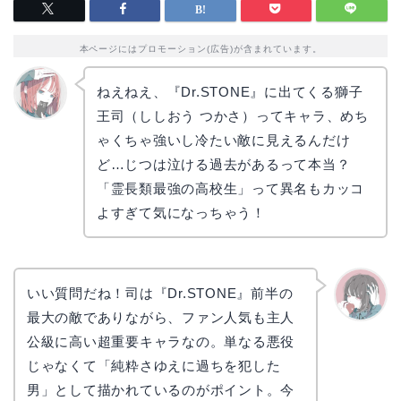
本ページにはプロモーション(広告)が含まれています。
ねえねえ、『Dr.STONE』に出てくる獅子
王司（ししおう つかさ）ってキャラ、めち
リョウ
コ
ゃくちゃ強いし冷たい敵に見えるんだけ
ど…じつは泣ける過去があるって本当？
「霊長類最強の高校生」って異名もカッコ
よすぎて気になっちゃう！
いい質問だね！司は『Dr.STONE』前半の
最大の敵でありながら、ファン人気も主人
かえで
公級に高い超重要キャラなの。単なる悪役
じゃなくて「純粋さゆえに過ちを犯した
男」として描かれているのがポイント。今