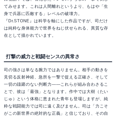
てみせます。これは人間離れというより、もはや「生
身で兵器に匹敵する」レベルの破壊力。
『Dr.STONE』は科学を軸にした作品ですが、司だけ
は純粋な身体能力で世界をねじ伏せられる、異質な存
在として描かれています。
打撃の威力と戦闘センスの異常さ
司の強さは単なる腕力ではありません。相手の動きを
見切る反射神経、急所を一撃で捉える正確さ、そして
一切の躊躇のない判断力——これらが組み合わさるこ
とで、彼は「最強」となります。作中では大樹（たい
じゅ）という体格に恵まれた青年も登場しますが、純
粋な戦闘能力では司に遠く及びません。司は「力こそ
がこの新世界の絶対的な正義」と信じており、その自