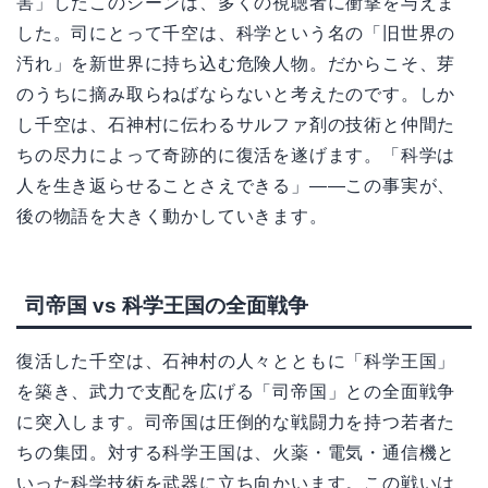
害」したこのシーンは、多くの視聴者に衝撃を与えま
した。司にとって千空は、科学という名の「旧世界の
汚れ」を新世界に持ち込む危険人物。だからこそ、芽
のうちに摘み取らねばならないと考えたのです。しか
し千空は、石神村に伝わるサルファ剤の技術と仲間た
ちの尽力によって奇跡的に復活を遂げます。「科学は
人を生き返らせることさえできる」——この事実が、
後の物語を大きく動かしていきます。
司帝国 vs 科学王国の全面戦争
復活した千空は、石神村の人々とともに「科学王国」
を築き、武力で支配を広げる「司帝国」との全面戦争
に突入します。司帝国は圧倒的な戦闘力を持つ若者た
ちの集団。対する科学王国は、火薬・電気・通信機と
いった科学技術を武器に立ち向かいます。この戦いは