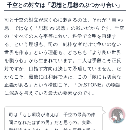
千空との対立は「思想と思想のぶつかり合い」
司と千空の対立が深く心に刺さるのは、それが「善 vs
悪」ではなく「思想 vs 思想」の戦いだからです。千空
の「すべての人を平等に救い、科学で文明を再建す
る」という理想も、司の「純粋な者だけで争いのない
世界を作る」という理想も、どちらも「より良い世界
を願う心」から生まれています。二人は手段こそ正反
対ですが、目指す方向は決して矛盾していません。だ
からこそ、最後には和解できた。この「敵にも切実な
正義がある」という構図こそ、『Dr.STONE』の物語
に深みを与えている最大の要素なのです。
司は「もし環境が違えば、千空の最高の仲
間になれたはずの男」だと思うの。実際、
かえで