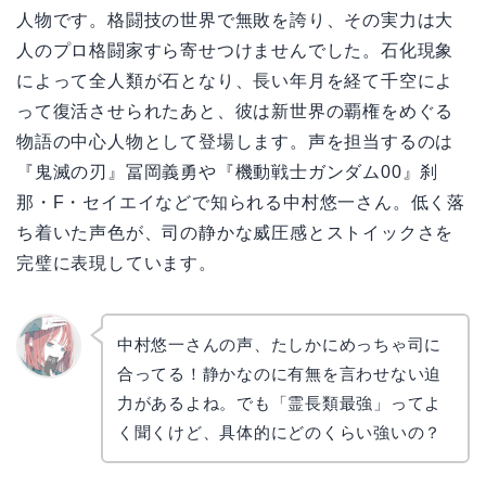
人物です。格闘技の世界で無敗を誇り、その実力は大
人のプロ格闘家すら寄せつけませんでした。石化現象
によって全人類が石となり、長い年月を経て千空によ
って復活させられたあと、彼は新世界の覇権をめぐる
物語の中心人物として登場します。声を担当するのは
『鬼滅の刃』冨岡義勇や『機動戦士ガンダム00』刹
那・F・セイエイなどで知られる中村悠一さん。低く落
ち着いた声色が、司の静かな威圧感とストイックさを
完璧に表現しています。
中村悠一さんの声、たしかにめっちゃ司に
合ってる！静かなのに有無を言わせない迫
リョウ
コ
力があるよね。でも「霊長類最強」ってよ
く聞くけど、具体的にどのくらい強いの？