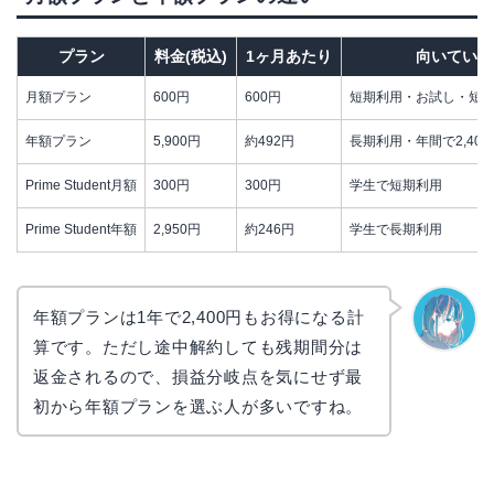
プラン
料金(税込)
1ヶ月あたり
向いている
月額プラン
600円
600円
短期利用・お試し・短
年額プラン
5,900円
約492円
長期利用・年間で2,40
Prime Student月額
300円
300円
学生で短期利用
Prime Student年額
2,950円
約246円
学生で長期利用
年額プランは1年で2,400円もお得になる計
算です。ただし途中解約しても残期間分は
なぎさ
返金されるので、損益分岐点を気にせず最
初から年額プランを選ぶ人が多いですね。