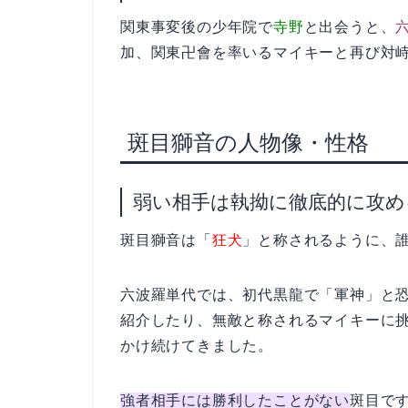
関東事変後の少年院で
寺野
と出会うと、
加、関東卍會を率いるマイキーと再び対
斑目獅音の人物像・性格
弱い相手は執拗に徹底的に攻め
斑目獅音は「
狂犬
」と称されるように、
六波羅単代では、初代黒龍で「軍神」と
紹介したり、無敵と称されるマイキーに
かけ続けてきました。
強者相手には勝利したことがない
斑目で