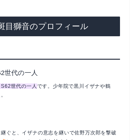
斑目獅音のプロフィール
62世代の一人
S62世代の一人
です。少年院で黒川イザナや鶴
た。
け継ぐと、イザナの意志を継いで佐野万次郎を撃破