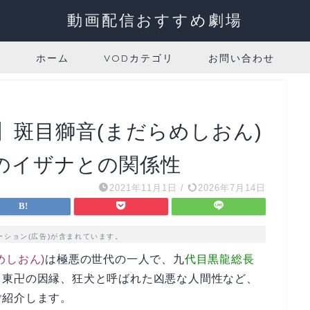
動画配信おすすめ劇場
ホーム
VODカテゴリ
お問い合わせ
】斑目獅音(まだらめしおん)
のイザナとの関係性
2021年11月1日
/
2026年7月14日
ーション(広告)が含まれています。
めしおん)
は極悪の世代の一人で、九
代目黒龍総長
・東卍の因縁、狂犬と呼ばれた凶悪な人間性など、
ご紹介します。