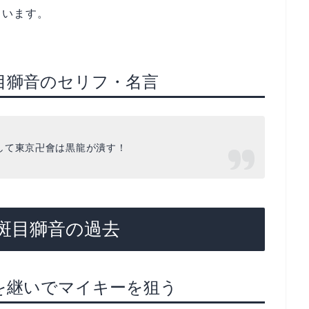
ています。
目獅音のセリフ・名言
して東京卍會は黒龍が潰す！
斑目獅音の過去
を継いでマイキーを狙う