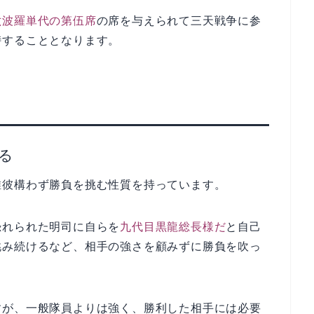
六波羅単代の第伍席
の席を与えられて三天戦争に参
峙することとなります。
る
誰彼構わず勝負を挑む性質を持っています。
恐れられた明司に自らを
九代目黒龍総長様だ
と自己
挑み続けるなど、相手の強さを顧みずに勝負を吹っ
すが、一般隊員よりは強く、勝利した相手には必要