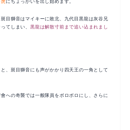
一虎
にちょっかいを出し始めます。
、斑目獅音はマイキーに敗北、九代目黒龍は灰谷兄
なってしまい、
黒龍は解散寸前まで追い込まれまし
ると、斑目獅音にも声がかかり四天王の一角として
卍會への奇襲では一般隊員をボロボロにし、さらに