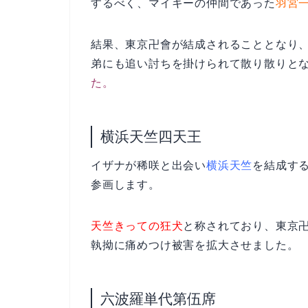
するべく、マイキーの仲間であった
羽宮
結果、東京卍會が結成されることとなり
弟にも追い討ちを掛けられて散り散りと
た。
横浜天竺四天王
イザナが稀咲と出会い
横浜天竺
を結成す
参画します。
天竺きっての狂犬
と称されており、東京
執拗に痛めつけ被害を拡大させました。
六波羅単代第伍席