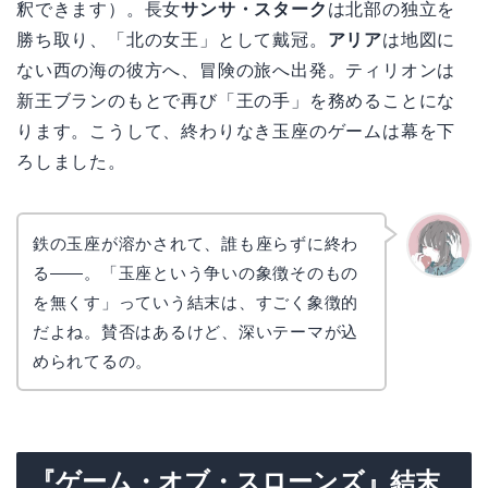
釈できます）。長女
サンサ・スターク
は北部の独立を
勝ち取り、「北の女王」として戴冠。
アリア
は地図に
ない西の海の彼方へ、冒険の旅へ出発。ティリオンは
新王ブランのもとで再び「王の手」を務めることにな
ります。こうして、終わりなき玉座のゲームは幕を下
ろしました。
鉄の玉座が溶かされて、誰も座らずに終わ
る――。「玉座という争いの象徴そのもの
かえで
を無くす」っていう結末は、すごく象徴的
だよね。賛否はあるけど、深いテーマが込
められてるの。
『ゲーム・オブ・スローンズ』結末