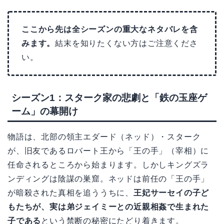
ここから先は全シーズンの重大なネタバレを含
みます。
結末を知りたくない方はご注意くださ
い。
シーズン1：スターク家の悲劇と「鉄の玉座ゲ
ーム」の幕開け
物語は、北部の領主エダード（ネッド）・スターク
が、旧友であるロバート王から「王の手」（宰相）に
任命されるところから始まります。しかしキングズラ
ンディングは陰謀の巣窟。ネッドは前任の「王の手」
が暗殺された真相を追ううちに、
王妃サーセイの子ど
もたちが、実は弟ジェイミーとの近親相姦で生まれた
子である
という禁断の秘密にたどり着きます。