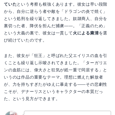
ていた
という考察も根強くあります。彼女は早い段階
から、自分に逆らう者や敵を「ドラゴンの炎で焼く」
という処刑を繰り返してきました。奴隷商人、自分を
裏切った者、降伏を拒んだ捕虜――。「正義のため」
という大義の裏で、彼女は一貫して
火による粛清
を選
び続けていたのです。
また、彼女が「狂王」と呼ばれた父エイリスの血を引
くことも繰り返し示唆されてきました。「ターガリエ
ンの血筋には、偉大さと狂気が紙一重で同居する」と
いうのは作品の重要なテーマ。理想に燃えた解放者
が、力を持ちすぎたがゆえに暴走する――その悲劇性
こそが、デナーリスというキャラクターの本質だっ
た、という見方ができます。