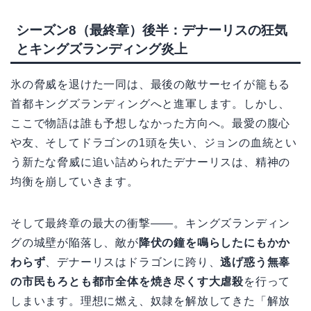
シーズン8（最終章）後半：デナーリスの狂気
とキングズランディング炎上
氷の脅威を退けた一同は、最後の敵サーセイが籠もる
首都キングズランディングへと進軍します。しかし、
ここで物語は誰も予想しなかった方向へ。最愛の腹心
や友、そしてドラゴンの1頭を失い、ジョンの血統とい
う新たな脅威に追い詰められたデナーリスは、精神の
均衡を崩していきます。
そして最終章の最大の衝撃――。キングズランディン
グの城壁が陥落し、敵が
降伏の鐘を鳴らしたにもかか
わらず
、デナーリスはドラゴンに跨り、
逃げ惑う無辜
の市民もろとも都市全体を焼き尽くす大虐殺
を行って
しまいます。理想に燃え、奴隷を解放してきた「解放