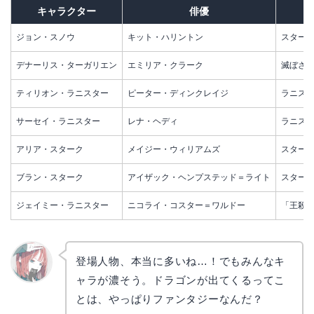
キャラクター
俳優
ジョン・スノウ
キット・ハリントン
スター
デナーリス・ターガリエン
エミリア・クラーク
滅ぼさ
ティリオン・ラニスター
ピーター・ディンクレイジ
ラニス
サーセイ・ラニスター
レナ・ヘディ
ラニス
アリア・スターク
メイジー・ウィリアムズ
スター
ブラン・スターク
アイザック・ヘンプステッド＝ライト
スター
ジェイミー・ラニスター
ニコライ・コスター＝ワルドー
「王殺
登場人物、本当に多いね…！でもみんなキ
ャラが濃そう。ドラゴンが出てくるってこ
リョウ
コ
とは、やっぱりファンタジーなんだ？