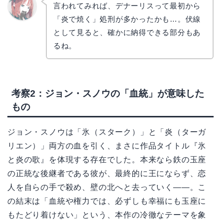
言われてみれば、デナーリスって最初から
「炎で焼く」処刑が多かったかも…。伏線
リョウ
コ
として見ると、確かに納得できる部分もあ
るね。
考察2：ジョン・スノウの「血統」が意味した
もの
ジョン・スノウは「氷（スターク）」と「炎（ターガ
リエン）」両方の血を引く、まさに作品タイトル『氷
と炎の歌』を体現する存在でした。本来なら鉄の玉座
の正統な後継者である彼が、最終的に王にならず、恋
人を自らの手で殺め、壁の北へと去っていく――。こ
の結末は「血統や権力では、必ずしも幸福にも玉座に
もたどり着けない」という、本作の冷徹なテーマを象