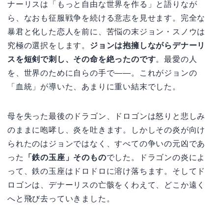
ナーリスは「もっと自由な世界を作る」と語りなが
ら、なおも征服戦争を続ける意志を見せます。完全な
暴君と化した恋人を前に、苦悩の末ジョン・スノウは
究極の選択をします。
ジョンは抱擁しながらデナーリ
スを短剣で刺し、その命を絶ったのです
。最愛の人
を、世界のために自らの手で――。これがジョンの
「血統」が導いた、あまりに重い結末でした。
母を失った最後のドラゴン、ドロゴンは怒りと悲しみ
のままに咆哮し、炎を吐きます。しかしその炎が向け
られたのはジョンではなく、すべての争いの元凶であ
った
「鉄の玉座」そのもの
でした。ドラゴンの炎によ
って、鉄の玉座はドロドロに溶け落ちます。そしてド
ロゴンは、デナーリスの亡骸をくわえて、どこか遠く
へと飛び去っていきました。