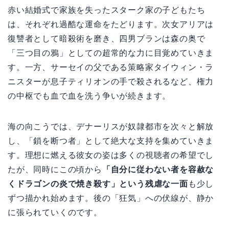
赤い結婚式で家族を失ったスターク家の子どもたち
は、それぞれ過酷な運命をたどります。次女アリアは
復讐者として暗殺術を磨き、四男ブランは森の奥で
「三つ目の鴉」としての超常的な力に目覚めていきま
す。一方、サーセイの父である策略家タイウィン・ラ
ニスターが息子ティリオンの手で殺されるなど、権力
の中枢でも血で血を洗う争いが続きます。
海の向こうでは、デナーリスが奴隷都市を次々と解放
し、「鎖を断つ者」として絶大な支持を集めていきま
す。理想に燃える彼女の姿は多くの視聴者の希望でし
たが、同時にこの頃から
「自分に従わない者を容赦な
くドラゴンの炎で焼き殺す」という残虐な一面
も少し
ずつ描かれ始めます。後の「狂気」への伏線が、静か
に張られていくのです。