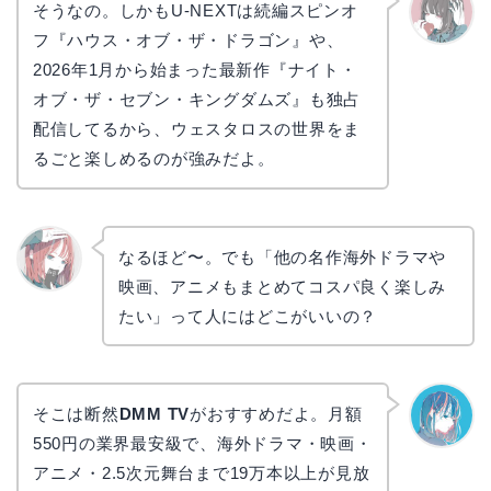
そうなの。しかもU-NEXTは続編スピンオ
フ『ハウス・オブ・ザ・ドラゴン』や、
かえで
2026年1月から始まった最新作『ナイト・
オブ・ザ・セブン・キングダムズ』も独占
配信してるから、ウェスタロスの世界をま
るごと楽しめるのが強みだよ。
なるほど〜。でも「他の名作海外ドラマや
映画、アニメもまとめてコスパ良く楽しみ
リョウ
コ
たい」って人にはどこがいいの？
そこは断然
DMM TV
がおすすめだよ。月額
550円の業界最安級で、海外ドラマ・映画・
なぎさ
アニメ・2.5次元舞台まで19万本以上が見放