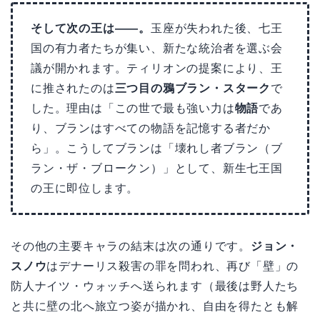
そして次の王は――。
玉座が失われた後、七王
国の有力者たちが集い、新たな統治者を選ぶ会
議が開かれます。ティリオンの提案により、王
に推されたのは
三つ目の鴉ブラン・スターク
で
した。理由は「この世で最も強い力は
物語
であ
り、ブランはすべての物語を記憶する者だか
ら」。こうしてブランは「壊れし者ブラン（ブ
ラン・ザ・ブロークン）」として、新生七王国
の王に即位します。
その他の主要キャラの結末は次の通りです。
ジョン・
スノウ
はデナーリス殺害の罪を問われ、再び「壁」の
防人ナイツ・ウォッチへ送られます（最後は野人たち
と共に壁の北へ旅立つ姿が描かれ、自由を得たとも解