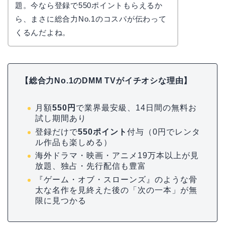
題。今なら登録で550ポイントもらえるか
ら、まさに総合力No.1のコスパが伝わって
くるんだよね。
【総合力No.1のDMM TVがイチオシな理由】
月額
550円
で業界最安級、14日間の無料お
試し期間あり
登録だけで
550ポイント
付与（0円でレンタ
ル作品も楽しめる）
海外ドラマ・映画・アニメ19万本以上が見
放題、独占・先行配信も豊富
『ゲーム・オブ・スローンズ』のような骨
太な名作を見終えた後の「次の一本」が無
限に見つかる