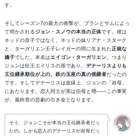
す。
そしてシーズン7の最大の衝撃が、ブランとサムによっ
て明かされる
ジョン・スノウの本当の正体
です。彼は
ネッドの庶子ではなく、ネッドの妹リアナ・スターク
と、ターガリエン王子レイガーの間に生まれた
正統な
嫡子
でした。本名は
エイゴン・ターガリエン
。つまり
ジョンは狂王エイリスの孫であり、
デナーリスよりも
王位継承順位が上の、鉄の玉座の真の後継者
だったの
です。そしてデナーリスは血縁上、ジョンの「叔母」
にあたります。恋人同士が実は伯母と甥――この事実
が、最終章の悲劇の引き金となります。
そう、ジョンこそが本当の王位継承者だっ
たの。しかも恋人のデナーリスが叔母だっ
かえで