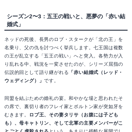
シーズン2〜3：五王の戦いと、悪夢の「赤い結
婚式」
ネッドの死後、長男のロブ・スタークが「北の王」を
名乗り、父の仇を討つべく挙兵します。七王国は複数
の王が乱立する「五王の戦い」へと突入。各勢力が入
り乱れる中、戦況を一変させたのが、シリーズ屈指の
伝説的回として語り継がれる
「赤い結婚式（レッド・
ウェディング）」
です。
同盟を結ぶための婚礼の宴。和やかな場と思われたそ
の席で、裏切り者のフレイ家とボルトン家が突如牙を
むきます。
ロブ王、その妻タリサ（お腹には子ども
も）、母キャトリン、そして北軍の主要メンバーがこ
とごとく虐殺される
という、あまりに残酷な展開でし