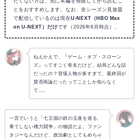
たくない方は、先に本編を視聴してから読むこ
とをおすすめします。なお、全シーズン見放題
で配信しているのは現在
U-NEXT（HBO Max
on U-NEXT）だけ
です（2026年6月時点）。
ねえかえで、『ゲーム・オブ・スローン
ズ』ってすごく有名だけど、結局どんな話
リョウ
コ
だったの？登場人物が多すぎて、最終回が
賛否両論だったってことしか知らなく
て…。
一言でいうと「七王国の鉄の玉座を巡る、
果てしない権力闘争」の物語だよ。ファン
かえで
タジーなんだけど、政治劇としてもめちゃ