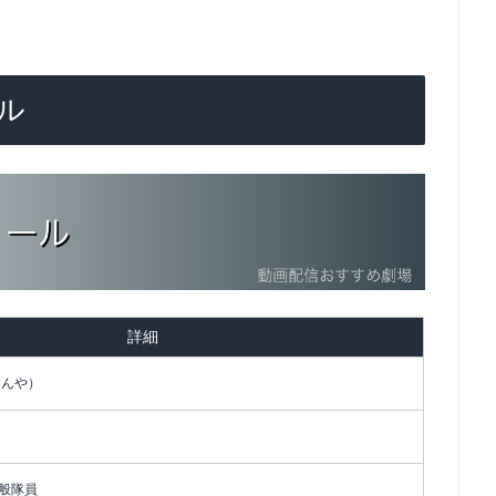
ル
詳細
りんや）
般隊員