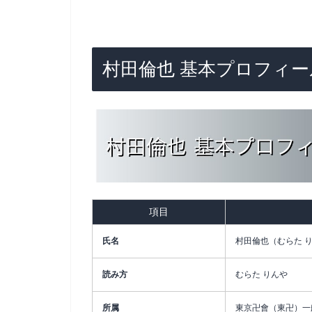
村田倫也 基本プロフィー
項目
氏名
村田倫也（むらた 
読み方
むらた りんや
所属
東京卍會（東卍）一