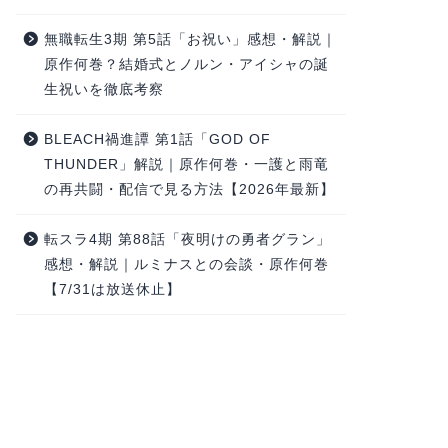
無職転生3期 第5話「お祝い」感想・解説｜
原作何巻？結婚式とノルン・アイシャの誕
生祝いを徹底考察
BLEACH禍進譚 第1話「GOD OF
THUNDER」解説｜原作何巻・一護と雨竜
の再共闘・配信で見る方法【2026年最新】
転スラ4期 第88話「夜明けの勇者グラン」
感想・解説｜ルミナスとの会談・原作何巻
【7/31は放送休止】