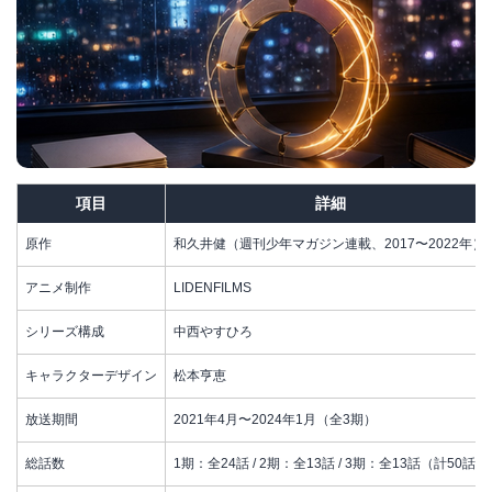
項目
詳細
原作
和久井健（週刊少年マガジン連載、2017〜2022年）
アニメ制作
LIDENFILMS
シリーズ構成
中西やすひろ
キャラクターデザイン
松本亨恵
放送期間
2021年4月〜2024年1月（全3期）
総話数
1期：全24話 / 2期：全13話 / 3期：全13話（計50話）