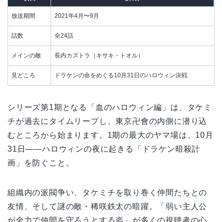
放送期間
2021年4月〜9月
話数
全24話
メインの敵
長内カズトラ（キサキ・トオル）
見どころ
ドラケンの命をめぐる10月31日のハロウィン決戦
シリーズ第1期となる「血のハロウィン編」は、タケミ
チが過去にタイムリープし、東京卍會の内側に潜り込
むところから始まります。1期の最大のヤマ場は、10月
31日——ハロウィンの夜に起きる「ドラケン暗殺計
画」を防ぐこと。
組織内の派閥争い、タケミチを取り巻く仲間たちとの
友情、そして謎の敵・稀咲鉄太の暗躍。「弱い主人公
が全力で仲間を守ろうとする姿」が多くの視聴者の心