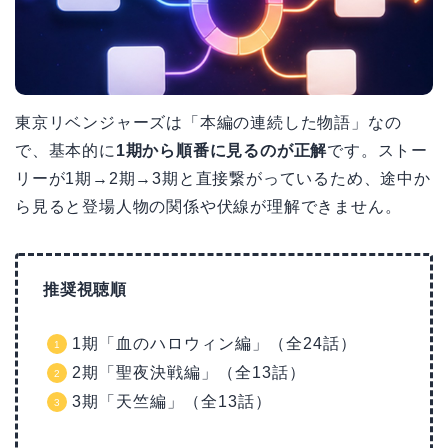
東京リベンジャーズは「本編の連続した物語」なの
で、基本的に
1期から順番に見るのが正解
です。ストー
リーが1期→2期→3期と直接繋がっているため、途中か
ら見ると登場人物の関係や伏線が理解できません。
推奨視聴順
1期「血のハロウィン編」（全24話）
2期「聖夜決戦編」（全13話）
3期「天竺編」（全13話）