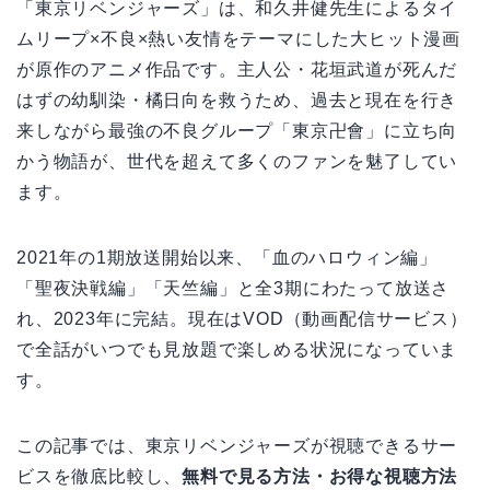
「東京リベンジャーズ」は、和久井健先生によるタイ
ムリープ×不良×熱い友情をテーマにした大ヒット漫画
が原作のアニメ作品です。主人公・花垣武道が死んだ
はずの幼馴染・橘日向を救うため、過去と現在を行き
来しながら最強の不良グループ「東京卍會」に立ち向
かう物語が、世代を超えて多くのファンを魅了してい
ます。
2021年の1期放送開始以来、「血のハロウィン編」
「聖夜決戦編」「天竺編」と全3期にわたって放送さ
れ、2023年に完結。現在はVOD（動画配信サービス）
で全話がいつでも見放題で楽しめる状況になっていま
す。
この記事では、東京リベンジャーズが視聴できるサー
ビスを徹底比較し、
無料で見る方法・お得な視聴方法