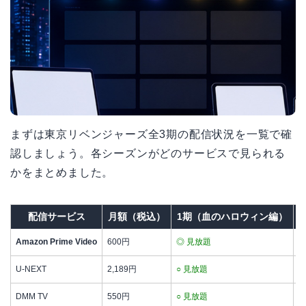
まずは東京リベンジャーズ全3期の配信状況を一覧で確
認しましょう。各シーズンがどのサービスで見られる
かをまとめました。
配信サービス
月額（税込）
1期（血のハロウィン編）
Amazon Prime Video
600円
◎ 見放題
◎
U-NEXT
2,189円
○ 見放題
○
DMM TV
550円
○ 見放題
○