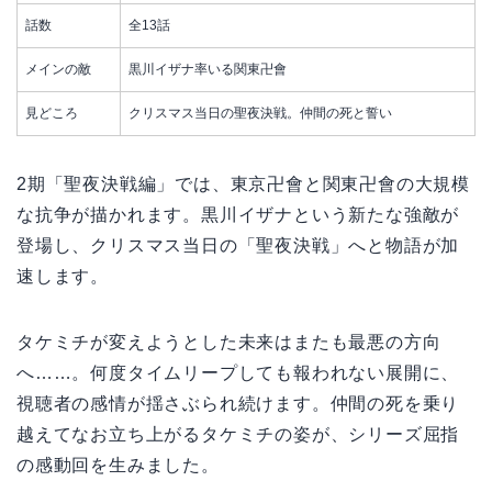
話数
全13話
メインの敵
黒川イザナ率いる関東卍會
見どころ
クリスマス当日の聖夜決戦。仲間の死と誓い
2期「聖夜決戦編」では、東京卍會と関東卍會の大規模
な抗争が描かれます。黒川イザナという新たな強敵が
登場し、クリスマス当日の「聖夜決戦」へと物語が加
速します。
タケミチが変えようとした未来はまたも最悪の方向
へ……。何度タイムリープしても報われない展開に、
視聴者の感情が揺さぶられ続けます。仲間の死を乗り
越えてなお立ち上がるタケミチの姿が、シリーズ屈指
の感動回を生みました。