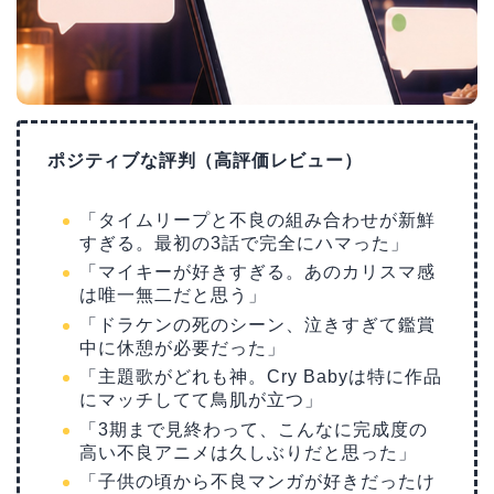
ポジティブな評判（高評価レビュー）
「タイムリープと不良の組み合わせが新鮮
すぎる。最初の3話で完全にハマった」
「マイキーが好きすぎる。あのカリスマ感
は唯一無二だと思う」
「ドラケンの死のシーン、泣きすぎて鑑賞
中に休憩が必要だった」
「主題歌がどれも神。Cry Babyは特に作品
にマッチしてて鳥肌が立つ」
「3期まで見終わって、こんなに完成度の
高い不良アニメは久しぶりだと思った」
「子供の頃から不良マンガが好きだったけ