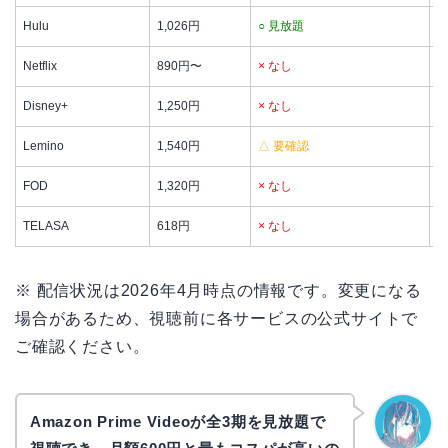
Hulu
1,026円
○ 見放題
△
Netflix
890円〜
× なし
×
Disney+
1,250円
× なし
×
Lemino
1,540円
△ 要確認
△
FOD
1,320円
× なし
×
TELASA
618円
× なし
×
※ 配信状況は2026年4月時点の情報です。変更になる
場合があるため、視聴前に各サービスの公式サイトで
ご確認ください。
Amazon Prime Videoが全3期を見放題で