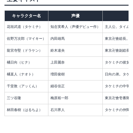
キャラクター名
声優
花垣武道（タケミチ）
知念実希人（声優デビュー作）
主人公。タイム
佐野万次郎（マイキー）
内田雄馬
東京卍會総長。
龍宮寺堅（ドラケン）
鈴木達央
東京卍會副総長
橘日向（ヒナ）
上田麗奈
タケミチの彼女
橘直人（ナオト）
増田俊樹
日向の弟。タケ
千堂敦（アッくん）
細谷佳正
タケミチの中学
三ツ谷隆
梅原裕一郎
東京卍會壱番隊
林田春樹（はるちよ）
石川界人
タケミチの仲間