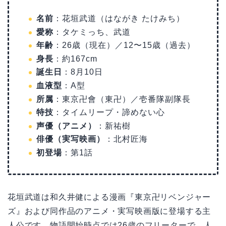
名前
：花垣武道（はながき たけみち）
愛称
：タケミっち、武道
年齢
：26歳（現在）／12〜15歳（過去）
身長
：約167cm
誕生日
：8月10日
血液型
：A型
所属
：東京卍會（東卍）／壱番隊副隊長
特技
：タイムリープ・諦めない心
声優（アニメ）
：新祐樹
俳優（実写映画）
：北村匠海
初登場
：第1話
花垣武道は和久井健による漫画『東京卍リベンジャー
ズ』および同作品のアニメ・実写映画版に登場する主
人公です。物語開始時点では26歳のフリーターで、人