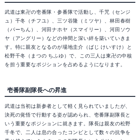
武道は東卍の壱番隊・参番隊で活動し、千咒（センジ
ュ）千冬（チフユ）、三ツ谷隆（ミツヤ）、林田春樹
（パーちん）、河田ナホヤ（スマイリー）、河田ソウ
ヤ（アングリー）などの仲間と深い絆を築いていきま
す。特に親友となるのが場地圭介（ばじ けいすけ）と
松野千冬（まつの ちふゆ）で、この三人は東卍の中核
を担う重要なポジションを占めるようになります。
壱番隊副隊長への昇進
武道は当初は新参者として軽く見られていましたが、
決死の覚悟で行動する姿が認められ、壱番隊副隊長と
いう重要なポジションに就きます。隊長は親友の松野
千冬で、二人は息の合ったコンビとして数々の抗争を