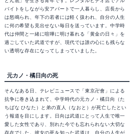
どん底」を生きる青年です。レンタルビデオ店でアル
バイトをしながら安アパートで一人暮らし、店長から
は怒鳴られ、年下の若者には軽く扱われ、自分の人生
に何の希望も見出せない毎日を送っています。中学時
代は仲間と一緒に喧嘩に明け暮れる「黄金の日々」を
過ごしていた武道ですが、現代では誰の心にも残らな
い透明な存在になってしまっていました。
元カノ・橘日向の死
そんなある日、テレビニュースで「東京卍會」による
抗争に巻き込まれて、中学時代の元カノ・橘日向（た
ちばな ひなた）と弟の直人（なおと）が死亡したとい
う報道を目にします。日向は武道にとって人生で唯一
愛した女性であり、別れた今でも忘れられない大切な
存在でした。彼女の死を知った武道は、自分の人生が