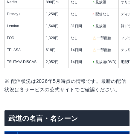
Netflix
890円〜
なし
○
見放題
オリジ
Disney+
1,250円
なし
×
配信なし
ディズ
Lemino
1,540円
31日間
○
見放題
韓ドラ
FOD
1,320円
なし
△
一部配信
フジテ
TELASA
618円
14日間
△
一部配信
テレ朝
TSUTAYA DISCAS
2,052円
14日間
○
見放題(DVD)
宅配D
※ 配信状況は2026年5月時点の情報です。最新の配信
状況は各サービスの公式サイトでご確認ください。
武道の名言・名シーン