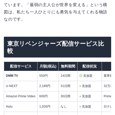
ています。「最弱の主人公が世界を変える」という構
図は、私たち一人ひとりにも勇気を与えてくれる物語
なのです。
東京リベンジャーズ配信サービス比
較
配信サービス
月額(税込)
無料期間
配信状況
DMM TV
550円
14日間
◎
見放題
業界最安
U-NEXT
2,189円
31日間
○
見放題
32万本
Amazon Prime Video
600円
30日間
○
見放題
Prim
Hulu
1,026円
なし
○
見放題
日テレ