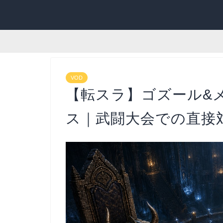
VOD
【転スラ】ゴズール&
ス｜武闘大会での直接