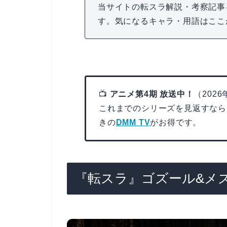
当サイトの転スラ解説・考察記事
す。気になるキャラ・用語はここ
📺
アニメ第4期 放送中！
（202
これまでのシリーズを見返すなら
きの
DMM TV
がお得です。
『転スラ』ゴズール&メ