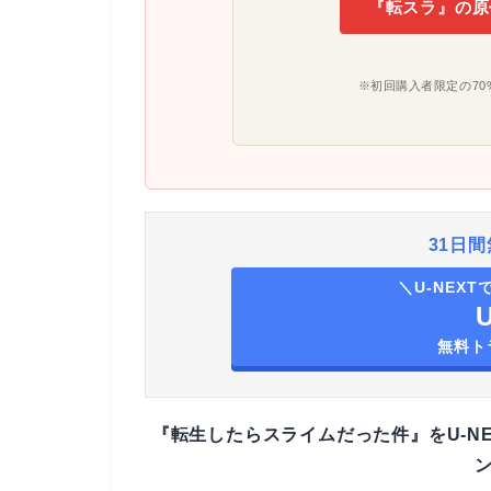
『転スラ』の原
※初回購入者限定の70
31日間
＼U-NEX
無料ト
『転生したらスライムだった件』をU-NE
ン