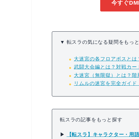
今すぐDM
▼ 転スラの気になる疑問をもっ
大迷宮の各フロアボスとは
武闘大会編とは？対戦カー
大迷宮（無限獄）とは？階
リムルの迷宮を完全ガイド
転スラの記事をもっと探す
▶
【転スラ】キャラクター・用語