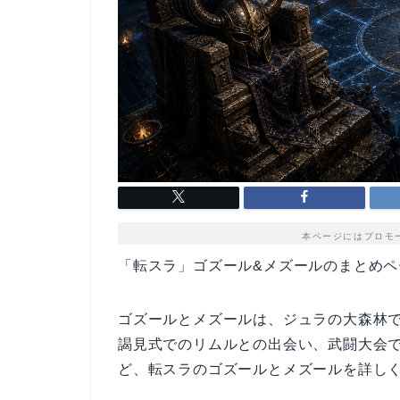
本ページにはプロモ
「転スラ」ゴズール&メズールのまとめペ
ゴズールとメズールは、ジュラの大森林
謁見式でのリムルとの出会い、武闘大会
ど、転スラのゴズールとメズールを詳し