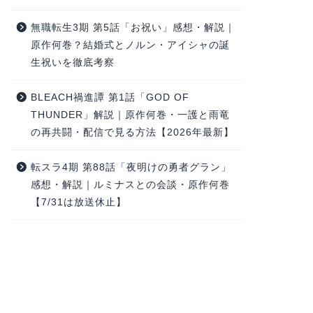
無職転生3期 第5話「お祝い」感想・解説｜
原作何巻？結婚式とノルン・アイシャの誕
生祝いを徹底考察
BLEACH禍進譚 第1話「GOD OF
THUNDER」解説｜原作何巻・一護と雨竜
の再共闘・配信で見る方法【2026年最新】
転スラ4期 第88話「夜明けの勇者グラン」
感想・解説｜ルミナスとの会談・原作何巻
【7/31は放送休止】