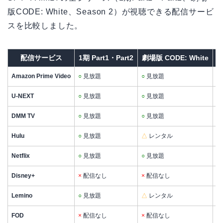
版CODE: White、Season 2）が視聴できる配信サービ
スを比較しました。
配信サービス
1期 Part1・Part2
劇場版 CODE: White
S
Amazon Prime Video
○
見放題
○
見放題
○
U-NEXT
○
見放題
○
見放題
○
DMM TV
○
見放題
○
見放題
○
Hulu
○
見放題
△
レンタル
○
Netflix
○
見放題
○
見放題
○
Disney+
×
配信なし
×
配信なし
×
Lemino
○
見放題
△
レンタル
○
FOD
×
配信なし
×
配信なし
×