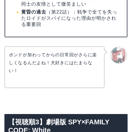
同士の友情として微笑ましい
黄昏の過去
（第22話）：戦争で全てを失っ
たロイドがスパイになった理由が明かされ
る重要回
ボンドが加わってからの日常回がさらに楽
しくなるんだよね！犬好きにはたまらな
リョウ
コ
い！
【視聴順3】劇場版 SPY×FAMILY
CODE: White