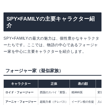
SPY×FAMILYの主要キャラクター紹
介
SPY×FAMILYの最大の魅力は、個性豊かなキャラクタ
ーたちです。ここでは、物語の中心であるフォージャ
ー家を中心に主要キャラクターを紹介します。
フォージャー家（疑似家族）
キャラクター
正体
表の顔
ロイド・フォージャー
西国のスパイ「黄昏」
精神科医
変装
アーニャ・フォージャー
超能力者（テレパス）
イーデン校の生徒
人の