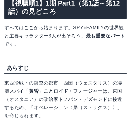
【視聴順1】1期 Part1（第1話～第12
話）の見どころ
すべてはここから始まります。SPY×FAMILYの世界観
と主要キャラクター3人が出そろう、
最も重要なパート
です。
あらすじ
東西冷戦下の架空の都市。西国（ウェスタリス）の凄
腕スパイ
「黄昏」ことロイド・フォージャー
は、東国
（オスタニア）の政治家ドノバン・デズモンドに接近
するため、「オペレーション〈梟（ストリクス）〉」
を命じられます。