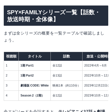
SPY×FAMILYシリーズ一覧【話数・
放送時期・全体像】
まずは全シリーズの概要を一覧テーブルで確認しまし
ょう。
視聴順
タイトル
話数
放送・公開時期
1
1期 Part1
全12話
2022年4月～6月
2
1期 Part2
全13話
2022年10月～12月
3
劇場版 CODE: White
映画1本（約110分）
2023年12月22日公
4
Season 2（2期）
全12話
2023年10月～12月
全エピソードを合計すると、
テレビアニメ37話＋劇場