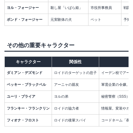
ヨル・フォージャー
殺し屋「いばら姫」
市役所事務員
戦闘
ボンド・フォージャー
元実験体の犬
ペット
予知
その他の重要キャラクター
キャラクター
関係性
ダミアン・デズモンド
ロイドのターゲットの息子
イーデン校でアー
ベッキー・ブラックベル
アーニャの親友
軍需企業の令嬢。
ユーリ・ブライア
ヨルの弟
秘密警察（SSS）
フランキー・フランクリン
ロイドの協力者
情報屋。変装やガ
フィオナ・フロスト
ロイドの後輩スパイ
コードネーム「夜