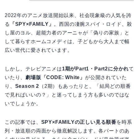
2022年のアニメ放送開始以来、社会現象級の人気を誇
る
「SPY×FAMILY」
。西国の凄腕スパイ・ロイド、殺
し屋のヨル、超能力者のアーニャが「偽りの家族」と
して暮らすホームコメディは、子どもから大人まで幅
広い世代に愛されています。
しかし、テレビアニメは
1期がPart1・Part2に分かれ
て
いたり、
劇場版「CODE: White」
が公開されていた
り、
Season 2
（2期）もあったりと、「結局どの順番
で見ればいいの？」と迷ってしまう方も多いのではな
いでしょうか。
この記事では、
SPY×FAMILYの正しい見る順番
を時系
列・放送順の両面から徹底解説します。各パートのあ