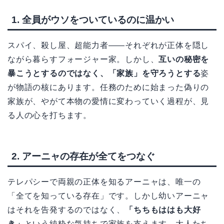
1. 全員がウソをついているのに温かい
スパイ、殺し屋、超能力者――それぞれが正体を隠し
ながら暮らすフォージャー家。しかし、
互いの秘密を
暴こうとするのではなく、「家族」を守ろうとする
姿
が物語の核にあります。任務のために始まった偽りの
家族が、やがて本物の愛情に変わっていく過程が、見
る人の心を打ちます。
2. アーニャの存在が全てをつなぐ
テレパシーで両親の正体を知るアーニャは、唯一の
「全てを知っている存在」です。しかし幼いアーニャ
はそれを告発するのではなく、
「ちちもははも大好
き」
という純粋な気持ちで家族を支えます。大人たち