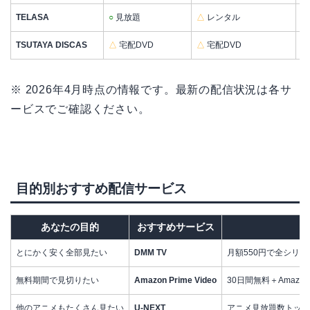
TELASA
○
見放題
△
レンタル
○
TSUTAYA DISCAS
△
宅配DVD
△
宅配DVD
△
※ 2026年4月時点の情報です。最新の配信状況は各サ
ービスでご確認ください。
目的別おすすめ配信サービス
あなたの目的
おすすめサービス
とにかく安く全部見たい
DMM TV
月額550円で全シリ
無料期間で見切りたい
Amazon Prime Video
30日間無料＋Amaz
他のアニメもたくさん見たい
U-NEXT
アニメ見放題数トップ