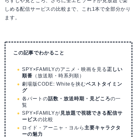
らすじや見どころ、さらに全エピソードが見放題で楽
しめる配信サービスの比較まで、これ1本で全部分かり
ます。
この記事でわかること
SPY×FAMILYのアニメ・映画を見る
正しい
順番
（放送順・時系列順）
劇場版CODE: Whiteを挟む
ベストタイミン
グ
各パートの
話数・放送時期・見どころ
の一
覧
SPY×FAMILYが
見放題で視聴できる配信サ
ービス
の比較
ロイド・アーニャ・ヨルら
主要キャラクタ
ーの魅力