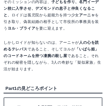
そのミッションの内容は、
子どもを作り、名門イーデ
ン校に入学させ、デズモンドの息子と仲良くなるこ
と
。ロイドは孤児院から超能力を持つ少女
アーニャ
を
引き取り、偽装結婚の相手として市役所の事務員を装
う
ヨル・ブライア
を妻に迎えます。
しかしロイドが知らないのは、アーニャが
人の心を読
めるテレパス
であること、そしてヨルが
「いばら姫」
のコードネームを持つ凄腕の殺し屋
であること。それ
ぞれの秘密を隠しながら、3人の奇妙な「疑似家族」生
活が始まります。
Part1の見どころポイント