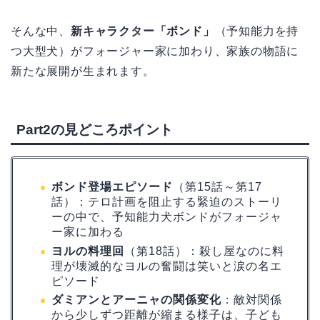
そんな中、
新キャラクター「ボンド」
（予知能力を持
つ大型犬）がフォージャー家に加わり、家族の物語に
新たな展開が生まれます。
Part2の見どころポイント
ボンド登場エピソード
（第15話～第17
話）：テロ計画を阻止する緊迫のストーリ
ーの中で、予知能力犬ボンドがフォージャ
ー家に加わる
ヨルの料理回
（第18話）：殺し屋なのに料
理が壊滅的なヨルの奮闘は笑いと涙の名エ
ピソード
ダミアンとアーニャの関係変化
：敵対関係
から少しずつ距離が縮まる様子は、子ども