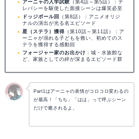
アーニャの入学試験
（第4話～第5話）：テ
レパシーを駆使した面接シーンは爆笑必至
ドッジボール回
（第8話）：アニメオリジ
ナルの演出が光る名エピソード
星（ステラ）獲得
（第10話～第11話）：ア
ーニャが溺れる子どもを救い、初めてのス
テラを獲得する感動回
フォージャー家のお出かけ
：城・水族館な
ど、家族としての絆が深まるエピソード群
Part1はアーニャの表情がコロコロ変わるの
が最高！「ちち」「はは」って呼ぶシーン
かえで
だけで癒されるよ。