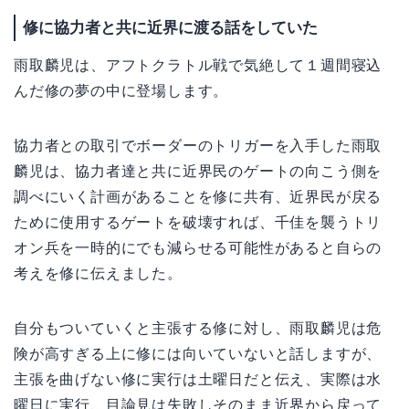
修に協力者と共に近界に渡る話をしていた
雨取麟児は、アフトクラトル戦で気絶して１週間寝込
んだ修の夢の中に登場します。
協力者との取引でボーダーのトリガーを入手した雨取
麟児は、協力者達と共に近界民のゲートの向こう側を
調べにいく計画があることを修に共有、近界民が戻る
ために使用するゲートを破壊すれば、千佳を襲うトリ
オン兵を一時的にでも減らせる可能性があると自らの
考えを修に伝えました。
自分もついていくと主張する修に対し、雨取麟児は危
険が高すぎる上に修には向いていないと話しますが、
主張を曲げない修に実行は土曜日だと伝え、実際は水
曜日に実行、目論見は失敗しそのまま近界から戻って