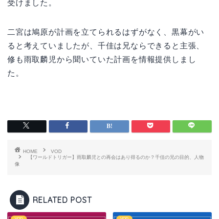
受けました。
二宮は鳩原が計画を立てられるはずがなく、黒幕がい
ると考えていましたが、千佳は兄ならできると主張、
修も雨取麟児から聞いていた計画を情報提供しまし
た。
HOME
VOD
【ワールドトリガー】雨取麟児との再会はあり得るのか？千佳の兄の目的、人物
像
RELATED POST
VOD
VOD