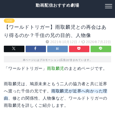
動画配信おすすめ劇場
VOD
【ワールドトリガー】雨取麟児との再会はあ
り得るのか？千佳の兄の目的、人物像
2021年10月12日
/
2026年7月22日
本ページにはプロモーション(広告)が含まれています。
「ワールドトリガー」
雨取麟児
のまとめページです。
雨取麟児は、鳩原未来ともう二人の協力者と共に近界
へ渡った千佳の兄です。
雨取麟児が近界へ向かった理
由
、修との関係性、人物像など、ワールドトリガーの
雨取麟児を詳しくご紹介します。