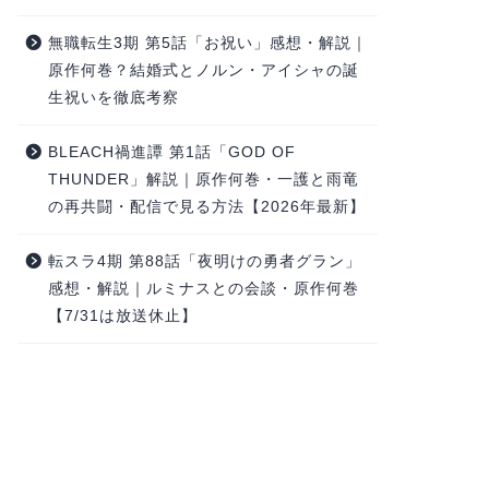
無職転生3期 第5話「お祝い」感想・解説｜
原作何巻？結婚式とノルン・アイシャの誕
生祝いを徹底考察
BLEACH禍進譚 第1話「GOD OF
THUNDER」解説｜原作何巻・一護と雨竜
の再共闘・配信で見る方法【2026年最新】
転スラ4期 第88話「夜明けの勇者グラン」
感想・解説｜ルミナスとの会談・原作何巻
【7/31は放送休止】