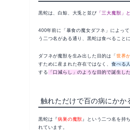
黒蛇は、白鯨、大兎と並び
「三大魔獣」
400年前に「暴食の魔女ダフネ」によっ
う二つ名がある通り、黒蛇は食べること
ダフネが魔獣を生み出した目的は「
世界
すために産まれた存在ではなく、
食べる
する
「口減らし」のような目的で誕生し
触れただけで百の病にかか
黒蛇は『
病巣の魔獣
』という二つ名を持
れています。