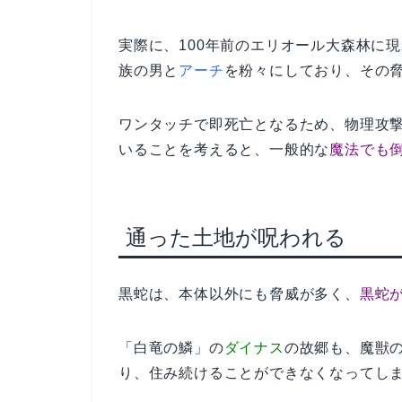
実際に、100年前のエリオール大森林に
族の男と
アーチ
を粉々にしており、その
ワンタッチで即死亡となるため、物理攻撃
いることを考えると、一般的な
魔法でも
通った土地が呪われる
黒蛇は、本体以外にも脅威が多く、
黒蛇
「白竜の鱗」の
ダイナス
の故郷も、魔獣
り、住み続けることができなくなってし