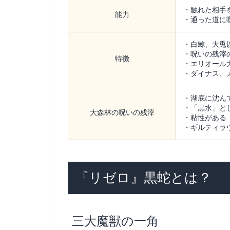
・触れた相手
能力
・通った道に
・白鯨、大兎
・呪いの残滓
特徴
・エリオール
・ダイナス、
・湖底に沈ん
・「黒水」と
大森林の呪いの残滓
・粘性がある
・ギルティラ
『リゼロ』黒蛇とは？
三大魔獣の一角