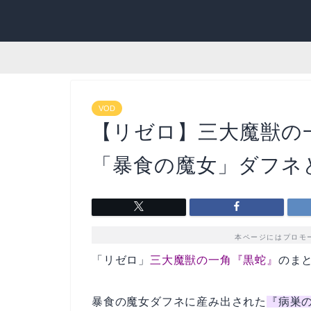
VOD
【リゼロ】三大魔獣の
「暴食の魔女」ダフネ
本ページにはプロモ
「リゼロ」
三大魔獣の一角『黒蛇』
のま
暴食の魔女ダフネに産み出された
『病巣