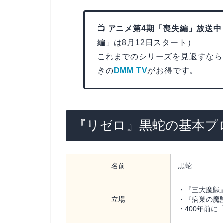
📺
アニメ第4期「喪失編」放送中
編」は8月12日スタート）
これまでのシリーズを見返すなら
きの
DMM TV
がお得です。
『リゼロ』黒蛇の基本プ
名前
黒蛇
・『三大魔獣
立場
・『病巣の魔
・400年前