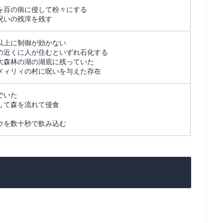
を百の病に侵して粉々にする
呪いの残滓を残す
以上に制御が効かない
の近くに人が住むといずれ石化する
大森林の湖の湖底に残っていた
メィリィの村に呪いを与えた存在
でいた
して森を流れて侵食
ウを数十秒で飲み込む