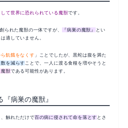
として世界に恐れられている魔獣
です。
て創られた魔獣の一体ですが、
『病巣の魔獣』
とい
には適していません。
から飢餓をなくす
」ことでしたが、黒蛇は腹を満た
人数を減らす
ことで、一人に渡る食糧を増やそうと
た魔獣
である可能性があります。
る『病巣の魔獣』
ち、触れただけで
百の病に侵されて命を落とす
とさ