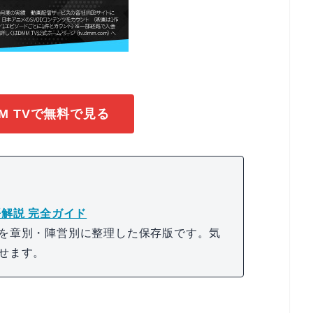
M TVで無料で見る
解説 完全ガイド
を章別・陣営別に整理した保存版です。気
せます。