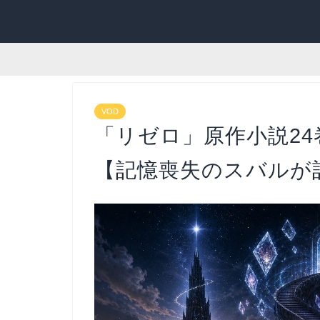
VOD
「リゼロ」原作小説2
【記憶喪失のスバルが