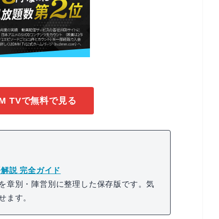
M TVで無料で見る
解説 完全ガイド
を章別・陣営別に整理した保存版です。気
せます。