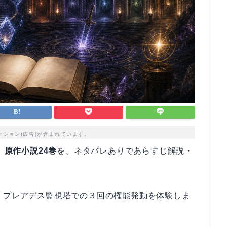
ーション(広告)が含まれています。
」
原作小説24巻
を、ネタバレありであらすじ解説・
、プレアデス監視塔での３回の権能発動を体験しま