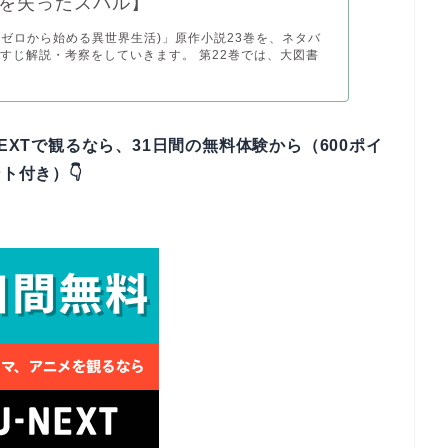
を失ったスバル】
e:ゼロから始める異世界生活)」原作小説23巻を、ネタバ
すじ解説・考察をしていきます。 第22巻では、大図書
EXTで観るなら、31日間の無料体験から（600ポイ
ト付き）👇