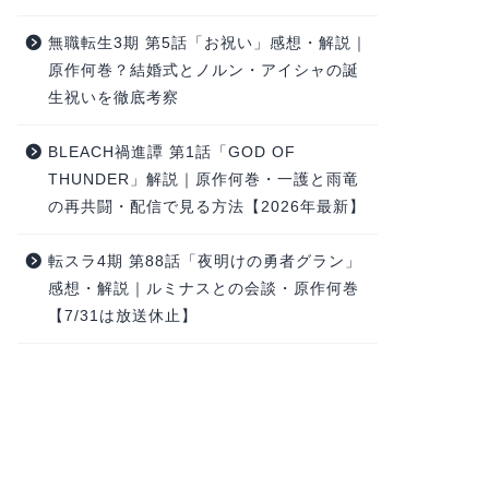
無職転生3期 第5話「お祝い」感想・解説｜
原作何巻？結婚式とノルン・アイシャの誕
生祝いを徹底考察
BLEACH禍進譚 第1話「GOD OF
THUNDER」解説｜原作何巻・一護と雨竜
の再共闘・配信で見る方法【2026年最新】
転スラ4期 第88話「夜明けの勇者グラン」
感想・解説｜ルミナスとの会談・原作何巻
【7/31は放送休止】