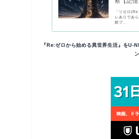
察【記憶
「リゼロ(R
レありであら
館プ...
『Re:ゼロから始める異世界生活』をU-N
ン