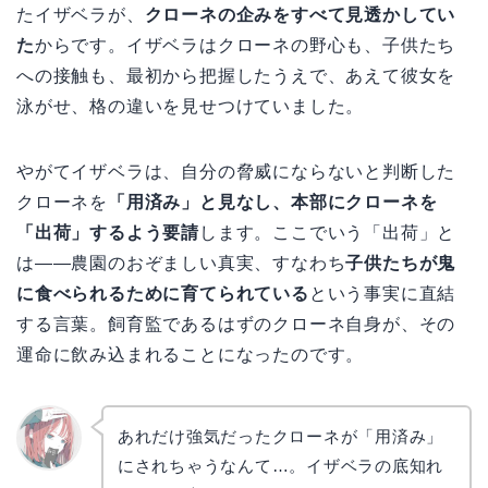
たイザベラが、
クローネの企みをすべて見透かしてい
た
からです。イザベラはクローネの野心も、子供たち
への接触も、最初から把握したうえで、あえて彼女を
泳がせ、格の違いを見せつけていました。
やがてイザベラは、自分の脅威にならないと判断した
クローネを
「用済み」と見なし、本部にクローネを
「出荷」するよう要請
します。ここでいう「出荷」と
は――農園のおぞましい真実、すなわち
子供たちが鬼
に食べられるために育てられている
という事実に直結
する言葉。飼育監であるはずのクローネ自身が、その
運命に飲み込まれることになったのです。
あれだけ強気だったクローネが「用済み」
にされちゃうなんて…。イザベラの底知れ
リョウ