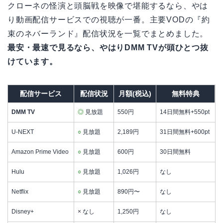
クローネの怪演と頭脳戦を映像で堪能するなら、やは
り動画配信サービスでの視聴が一番。主要VODの『約
束のネバーランド』配信状況を一覧でまとめました。
最安・最速で見るなら、やはりDMM TVが頭ひとつ抜
けています。
配信サービス
配信状況
月額(税込)
無料特典
DMM TV
◎
見放題
550円
14日間無料+550pt
U-NEXT
○
見放題
2,189円
31日間無料+600pt
Amazon Prime Video
○
見放題
600円
30日間無料
Hulu
○
見放題
1,026円
なし
Netflix
○
見放題
890円〜
なし
Disney+
× なし
1,250円
なし