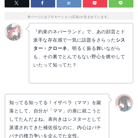
本ページにはプロモーション(広告)が含まれています。
『約束のネバーランド』で、あの顔芸とド
派手な存在感で一気に話題をさらった
シス
リョウ
コ
ター・クローネ
。明るく振る舞いながら
も、その裏でとんでもない野心を燃やして
いたって知ってた？
知ってる知ってる！イザベラ（ママ）を蹴
落として、自分が「ママ」の座に就こうと
かえで
してたんだよね。表向きはシスターとして
派遣されてきた補佐役なのに、内心はバチ
バチの権力争いを企んでた女性。