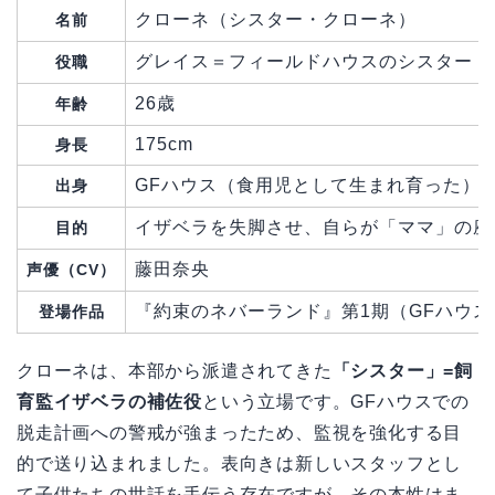
クローネ（シスター・クローネ）
名前
グレイス＝フィールドハウスのシスター（
役職
26歳
年齢
175cm
身長
GFハウス（食用児として生まれ育った）
出身
イザベラを失脚させ、自らが「ママ」の座
目的
藤田奈央
声優（CV）
『約束のネバーランド』第1期（GFハウス
登場作品
クローネは、本部から派遣されてきた
「シスター」=飼
育監イザベラの補佐役
という立場です。GFハウスでの
脱走計画への警戒が強まったため、監視を強化する目
的で送り込まれました。表向きは新しいスタッフとし
て子供たちの世話を手伝う存在ですが、その本性はま