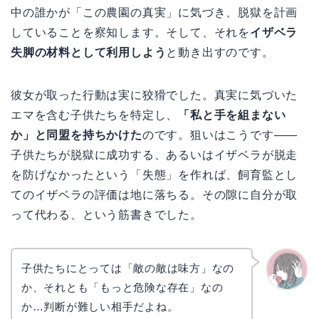
中の誰かが「この農園の真実」に気づき、脱獄を計画
していることを察知します。そして、それを
イザベラ
失脚の材料として利用しよう
と動き出すのです。
彼女が取った行動は実に狡猾でした。真実に気づいた
エマを含む子供たちを特定し、
「私と手を組まない
か」と同盟を持ちかけた
のです。狙いはこうです――
子供たちが脱獄に成功する、あるいはイザベラが脱走
を防げなかったという「失態」を作れば、飼育監とし
てのイザベラの評価は地に落ちる。その隙に自分が取
って代わる、という筋書きでした。
子供たちにとっては「敵の敵は味方」なの
か、それとも「もっと危険な存在」なの
かえで
か…判断が難しい相手だよね。