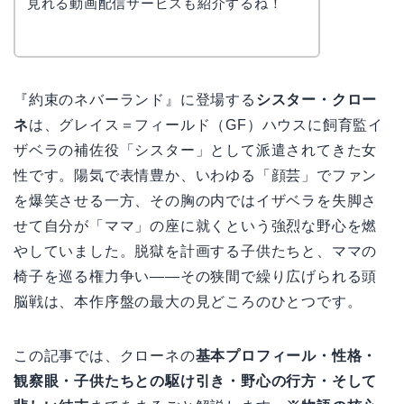
見れる動画配信サービスも紹介するね！
『約束のネバーランド』に登場する
シスター・クロー
ネ
は、グレイス＝フィールド（GF）ハウスに飼育監イ
ザベラの補佐役「シスター」として派遣されてきた女
性です。陽気で表情豊か、いわゆる「顔芸」でファン
を爆笑させる一方、その胸の内ではイザベラを失脚さ
せて自分が「ママ」の座に就くという強烈な野心を燃
やしていました。脱獄を計画する子供たちと、ママの
椅子を巡る権力争い――その狭間で繰り広げられる頭
脳戦は、本作序盤の最大の見どころのひとつです。
この記事では、クローネの
基本プロフィール・性格・
観察眼・子供たちとの駆け引き・野心の行方・そして