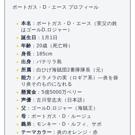
ポートガス・D・エース プロフィール
本名
：ポートガス・D・エース（実父の姓
はゴールD.ロジャー）
誕生日
：1月1日
年齢
：20歳（死亡時）
身長
：185cm
出身
：バテリラ島
所属
：白ひげ海賊団2番隊隊長（元）
能力
：メラメラの実（ロギア系）—炎を操
り炎そのものになれる
懸賞金
：5億5000万ベリー
声優
：古川登志夫（日本語）
父
：ゴールD.ロジャー（海賊王）
母
：ポートガス・D・ルージュ
義弟
：モンキー・D・ルフィ、サボ
テーマカラー
：炎のオレンジ・赤