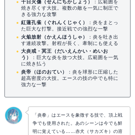
千日火傷（せんにちかしょう）
：広範囲を
焼き尽くす大技。複数の敵を一気に制圧で
きる強力な攻撃
紅蓮孔雀（ぐれんくじゃく）
：炎をまとっ
た巨大な打撃。接近戦での強烈な一撃
火焔放射（かえんほうしゃ）
：炎を吐き出
す連続攻撃。射程が長く、牽制にも使える
大炎戒・冥王（だいえんかい・めいお
う）
：巨大な炎を放つ大技。広範囲を一気
に焼き払う
炎帝（ほのおてい）
：炎を球形に圧縮した
超高密度の大技。エースの技の中でも特に
強力な一撃
「炎拳」はエースを象徴する技で、頂上戦
争でも使用された。あのシーンは今でも鮮
なぎさ
明に覚えている……赤犬（サカズキ）の溶