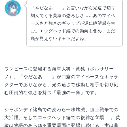
「やだなあ……」と言いながら光速で切り
刻んでくる黄猿の恐ろしさ……あのマイペ
なぎさ
ースさと強さのギャップが逆に絶望感を生
む。エッグヘッド編での動向も含め、まだ
底が見えないキャラだよね。
ワンピースに登場する海軍大将・黄猿（ボルサリー
ノ）。「やだなあ……」が口癖のマイペースなキャラ
クターでありながら、光の速さで移動し相手を切り刻
む圧倒的な強さを持つ「最強の一角」です。
シャボンディ諸島での麦わら一味壊滅、頂上戦争での
大活躍、そしてエッグヘッド編での複雑な立場──。黄
猿は物語のあらゆる重要局面に登場し続ける、実は非