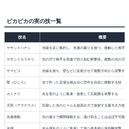
ピカピカの実の技一覧
技名
概要
ヤサシイハナシ
光線を足に集約し、光速の蹴りを放つ。接触した相手は
ヤサシイカラキリ
光の刃で相手を高速で切り刻む斬撃技。複数の光の刃を
ヤマビコ
光線を放ち、壁などに反射させて複数方向から攻撃する
聖（ひじり）
光で作った足場を踏み台に空中を自在に移動する技
カミナリ
光を雷のように集束・放射して広範囲を攻撃する
天照（アマテラス）
圧縮した光のビームを超高出力で放射する最大火力技
光速移動
光の速さで瞬間移動する。逃げ切ることはほぼ不可能
光弾
光を弾丸のように集束して放つ基本的な遠距離攻撃