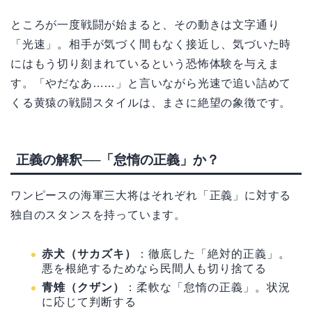
ところが一度戦闘が始まると、その動きは文字通り
「光速」。相手が気づく間もなく接近し、気づいた時
にはもう切り刻まれているという恐怖体験を与えま
す。「やだなあ……」と言いながら光速で追い詰めて
くる黄猿の戦闘スタイルは、まさに絶望の象徴です。
正義の解釈──「怠惰の正義」か？
ワンピースの海軍三大将はそれぞれ「正義」に対する
独自のスタンスを持っています。
赤犬（サカズキ）
：徹底した「絶対的正義」。
悪を根絶するためなら民間人も切り捨てる
青雉（クザン）
：柔軟な「怠惰の正義」。状況
に応じて判断する