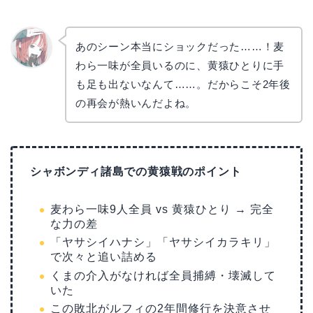
あのシーン本当にショックだった……！麦
わら一味が全員いるのに、黄猿ひとりに手
リョウ
コ
も足も出ないなんて……。だからこそ2年後
の再会が熱いんだよね。
シャボンディ諸島での黄猿戦のポイント
麦わら一味9人全員 vs 黄猿ひとり → 完全
な力の差
「ヤサシイハナシ」「ヤサシイカラキリ」
で次々と追い詰める
くまの介入がなければ全員捕縛・壊滅して
いた
この敗北がルフィの2年間修行を決意させ