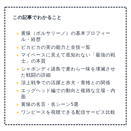
この記事でわかること
黄猿（ボルサリーノ）の基本プロフィー
ル・経歴
ピカピカの実の能力と全技一覧
マイペースに見えて底知れない「最強の戦
士」の本質
シャボンディ諸島で麦わら一味を壊滅させ
た戦闘の詳細
頂上戦争での活躍と赤犬・青雉との関係
エッグヘッド編での動向と複雑な立場・内
面
黄猿の名言・名シーン5選
ワンピースを視聴できる配信サービス比較