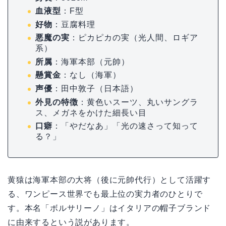
血液型
：F型
好物
：豆腐料理
悪魔の実
：ピカピカの実（光人間、ロギア
系）
所属
：海軍本部（元帥）
懸賞金
：なし（海軍）
声優
：田中敦子（日本語）
外見の特徴
：黄色いスーツ、丸いサングラ
ス、メガネをかけた細長い目
口癖
：「やだなあ」「光の速さって知って
る？」
黄猿は海軍本部の大将（後に元帥代行）として活躍す
る、ワンピース世界でも最上位の実力者のひとりで
す。本名「ボルサリーノ」はイタリアの帽子ブランド
に由来するという説があります。