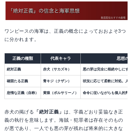
ワンピースの海軍は、正義の概念によっておおよそ3つ
に分かれます。
正義の種類
代表キャラ
思想の
絶対正義
赤犬（サカズキ）
悪の芽は完全に根絶やしにす
確固たる正義
青キジ（クザン）
状況に応じて柔軟に対処。人
怠惰な正義（自称）
黄猿（ボルサリーノ）
命令に従いながらも個人的判
赤犬の掲げる
「絶対正義」
は、字義どおり妥協なき正
義の執行を意味します。海賊・犯罪者は存在そのもの
が悪であり、一人でも悪の芽が残れば将来的に大きな