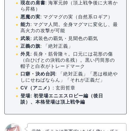
現在の肩書
: 海軍元帥（頂上戦争後に大将か
ら昇格）
悪魔の実
: マグマグの実（自然系ロギア）
能力
: マグマ人間。全身マグマに変化し、最
高火力の攻撃が可能
武装
: 武装色の覇気・見聞色の覇気
正義の旗
: 「絶対正義」
外見
: 長身・筋骨隆々。口元には花形の傷
（白ひげとの決戦の名残）。黒い円筒形の
帽子と白衣がトレードマーク
口癖・決め台詞
: 「絶対正義」「悪は根絶や
しにせねばならん」「それが正義だ」
CV（アニメ）
: 玄田哲章
登場
: 初登場エニエスロビー編（後日
談）、本格登場は頂上戦争編