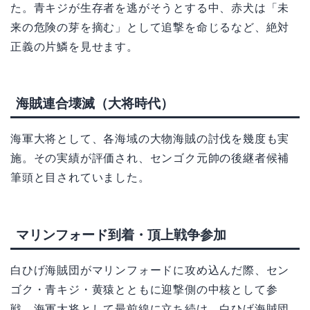
た。青キジが生存者を逃がそうとする中、赤犬は「未
来の危険の芽を摘む」として追撃を命じるなど、絶対
正義の片鱗を見せます。
海賊連合壊滅（大将時代）
海軍大将として、各海域の大物海賊の討伐を幾度も実
施。その実績が評価され、センゴク元帥の後継者候補
筆頭と目されていました。
マリンフォード到着・頂上戦争参加
白ひげ海賊団がマリンフォードに攻め込んだ際、セン
ゴク・青キジ・黄猿とともに迎撃側の中核として参
戦。海軍大将として最前線に立ち続け、白ひげ海賊団