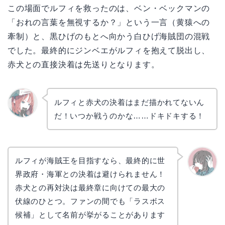
この場面でルフィを救ったのは、ベン・ベックマンの
「おれの言葉を無視するか？」という一言（黄猿への
牽制）と、黒ひげのもとへ向かう白ひげ海賊団の混戦
でした。最終的にジンベエがルフィを抱えて脱出し、
赤犬との直接決着は先送りとなります。
ルフィと赤犬の決着はまだ描かれてないん
だ！いつか戦うのかな……ドキドキする！
リョウ
コ
ルフィが海賊王を目指すなら、最終的に世
界政府・海軍との決着は避けられません！
かえで
赤犬との再対決は最終章に向けての最大の
伏線のひとつ。ファンの間でも「ラスボス
候補」として名前が挙がることがあります