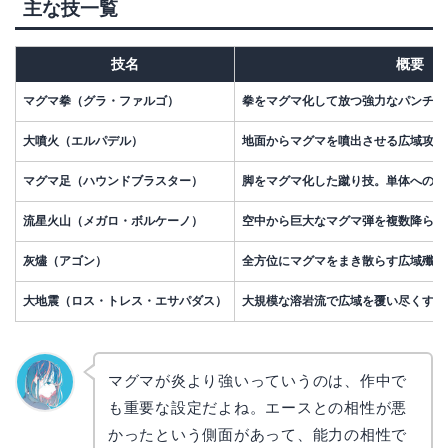
主な技一覧
技名
概要
マグマ拳（グラ・ファルゴ）
拳をマグマ化して放つ強力なパンチ。
大噴火（エルパデル）
地面からマグマを噴出させる広域攻撃
マグマ足（ハウンドブラスター）
脚をマグマ化した蹴り技。単体への超
流星火山（メガロ・ボルケーノ）
空中から巨大なマグマ弾を複数降らせ
灰燼（アゴン）
全方位にマグマをまき散らす広域殲滅
大地震（ロス・トレス・エサパダス）
大規模な溶岩流で広域を覆い尽くす
マグマが炎より強いっていうのは、作中で
も重要な設定だよね。エースとの相性が悪
なぎさ
かったという側面があって、能力の相性で