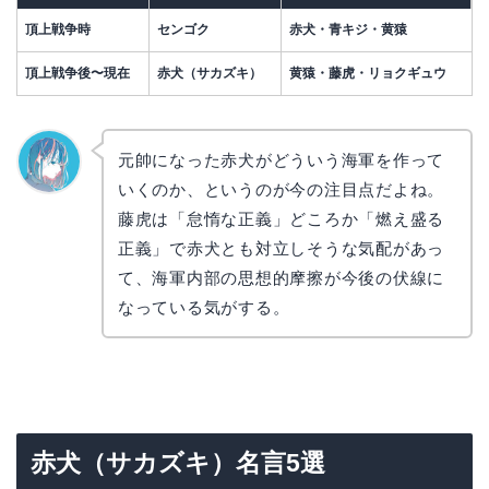
頂上戦争時
センゴク
赤犬・青キジ・黄猿
頂上戦争後〜現在
赤犬（サカズキ）
黄猿・藤虎・リョクギュウ
元帥になった赤犬がどういう海軍を作って
いくのか、というのが今の注目点だよね。
なぎさ
藤虎は「怠惰な正義」どころか「燃え盛る
正義」で赤犬とも対立しそうな気配があっ
て、海軍内部の思想的摩擦が今後の伏線に
なっている気がする。
赤犬（サカズキ）名言5選