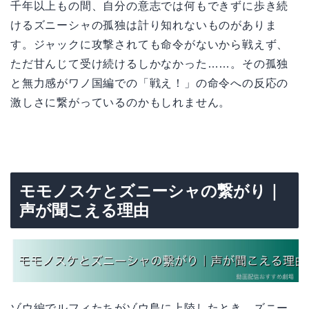
千年以上もの間、自分の意志では何もできずに歩き続
けるズニーシャの孤独は計り知れないものがありま
す。ジャックに攻撃されても命令がないから戦えず、
ただ甘んじて受け続けるしかなかった……。その孤独
と無力感がワノ国編での「戦え！」の命令への反応の
激しさに繋がっているのかもしれません。
モモノスケとズニーシャの繋がり｜
声が聞こえる理由
ゾウ編でルフィたちがゾウ島に上陸したとき、ズニー