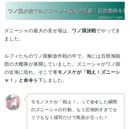
ズニーシャの最大の見せ場は、
ワノ国決戦
でやってき
ました。
ルフィたちのワノ国解放作戦の中で、海には百獣海賊
団の大艦隊が展開していました。ズニーシャがワノ国
の近海に現れ、そこで
モモノスケが「戦え！ズニーシ
ャ！」と命令
を下しました。
モモノスケが「戦え！」って命令した瞬間
のズニーシャの行動、もう圧倒的すぎてセ
リョウ
コ
リフもなく描写だけで鳥肌が立った！