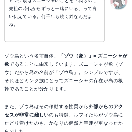
ミンク族はズニーシャのことを「我らのご
先祖の時代からずっと一緒にいる」って言
かえで
い伝えている。何千年も続く絆なんだよ
ね。
ゾウ島という名前自体、
「ゾウ（象）」= ズニーシャが
象
であることに由来しています。ズニーシャが象（ゾ
ウ）だから島の名前が「ゾウ島」。シンプルですが、
それほどミンク族にとってズニーシャの存在が島の根
幹であることが分かります。
また、ゾウ島はその移動する性質から
外部からのアク
セスが非常に難しい
のも特徴。ルフィたちがゾウ島に
たどり着けたのも、かなりの偶然と幸運が重なったか
らでした。