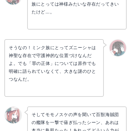
族にとっては神様みたいな存在だってきい
リョウ
コ
たけど…。
そうなの！ミンク族にとってズニーシャは
神聖な存在で守護神的な位置づけなんだ
かえで
よ。でも「罪の正体」については原作でも
明確に語られていなくて、大きな謎のひと
つなんだ。
そしてモモノスケの声を聞いて百獣海賊団
の艦隊を一撃で薙ぎ払ったシーン、あれは
リョウ
コ
本当に鳥肌たった！あれってどういう力が