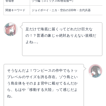
登場巻
ゾウ編（コミックス80巻前後〜）
関連キーワード
ジョイボーイ・ニカ・空白の100年・古代兵器
足だけで海底に届くってどれだけ巨大な
の！？普通の象じゃ絶対ありえない規模だ
リョウ
コ
よね…。
そうなんだよ！ワンピースの作中でもトッ
プレベルのサイズを誇る存在。ゾウ島とい
かえで
う島全体をそのまま背中に載せてるんだか
ら、もはや「移動する大陸」って感じだよ
ね。