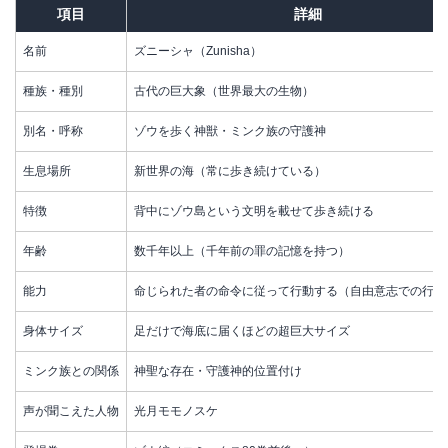
項目
詳細
名前
ズニーシャ（Zunisha）
種族・種別
古代の巨大象（世界最大の生物）
別名・呼称
ゾウを歩く神獣・ミンク族の守護神
生息場所
新世界の海（常に歩き続けている）
特徴
背中にゾウ島という文明を載せて歩き続ける
年齢
数千年以上（千年前の罪の記憶を持つ）
能力
命じられた者の命令に従って行動する（自由意志での行動
身体サイズ
足だけで海底に届くほどの超巨大サイズ
ミンク族との関係
神聖な存在・守護神的位置付け
声が聞こえた人物
光月モモノスケ