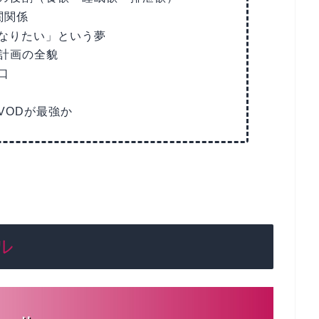
関関係
なりたい」という夢
と計画の全貌
口
VODが最強か
ル