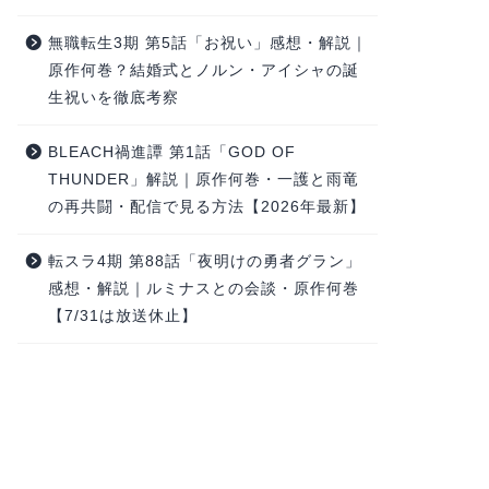
無職転生3期 第5話「お祝い」感想・解説｜
原作何巻？結婚式とノルン・アイシャの誕
生祝いを徹底考察
BLEACH禍進譚 第1話「GOD OF
THUNDER」解説｜原作何巻・一護と雨竜
の再共闘・配信で見る方法【2026年最新】
転スラ4期 第88話「夜明けの勇者グラン」
感想・解説｜ルミナスとの会談・原作何巻
【7/31は放送休止】