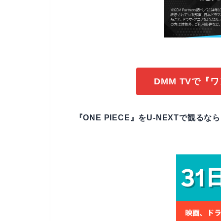
DMM TVで『
『ONE PIECE』をU-NEXTで観る