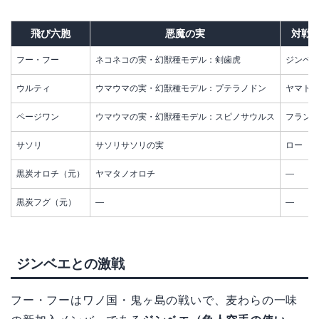
飛び六胞
悪魔の実
対戦
フー・フー
ネコネコの実・幻獣種モデル：剣歯虎
ジンベ
ウルティ
ウマウマの実・幻獣種モデル：プテラノドン
ヤマト
ページワン
ウマウマの実・幻獣種モデル：スピノサウルス
フラン
サソリ
サソリサソリの実
ロー
黒炭オロチ（元）
ヤマタノオロチ
—
黒炭フグ（元）
—
—
ジンベエとの激戦
フー・フーはワノ国・鬼ヶ島の戦いで、麦わらの一味