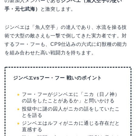
の新加入メンバーである
ジンベエ（魚人空手の使い
手・元七武海）
と激突します。
ジンベエは「魚人空手」の達人であり、水流を操る技
術で大型の敵さえも一撃で倒してきた実力者です。対
するフー・フーも、CP9仕込みの六式に幻獣種の能力
を組み合わせた高い戦闘力を持ちます。
ジンベエvsフー・フー 戦いのポイント
フー・フーがジンベエに「ニカ（日ノ神）
の話をしたことがあるか」と問いかける
投獄中に謎の囚人がニカの話をしていたこ
とを語る
ジンベエはルフィがニカに通じる存在だと
直感する