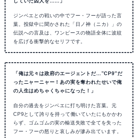
していた囚人を……」
ジンベエとの戦いの中でフー・フーが語った言
葉。投獄中に聞かされた「日ノ神（ニカ）」の
伝説への言及は、ワンピースの物語全体に波紋
を広げる衝撃的なセリフです。
「俺は元々は政府のエージェントだ…”CP9″だ
ったニャーニャー！あの実を奪われたせいで俺
の人生はめちゃくちゃになった！」
自分の過去をジンベエに打ち明けた言葉。元
CP9として誇りを持って働いていたにもかかわ
らず、ゴムゴムの実の輸送失敗で全てを失った
フー・フーの怒りと哀しみが滲み出ています。