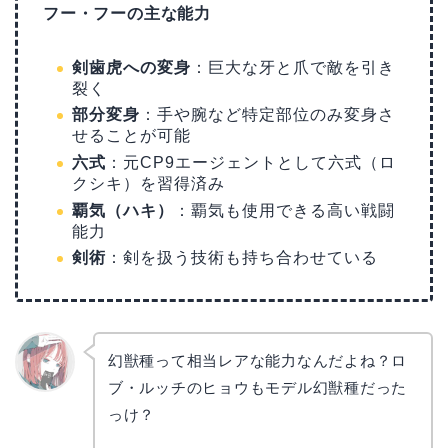
フー・フーの主な能力
剣歯虎への変身
：巨大な牙と爪で敵を引き
裂く
部分変身
：手や腕など特定部位のみ変身さ
せることが可能
六式
：元CP9エージェントとして六式（ロ
クシキ）を習得済み
覇気（ハキ）
：覇気も使用できる高い戦闘
能力
剣術
：剣を扱う技術も持ち合わせている
幻獣種って相当レアな能力なんだよね？ロ
ブ・ルッチのヒョウもモデル幻獣種だった
リョウ
コ
っけ？