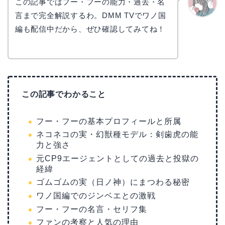
この記事ではフー・フーの能力・過去・名
言まで完全解説するわ。DMM TVでワノ国
かえで
編も配信中だから、ぜひ確認してみてね！
この記事でわかること
フー・フーの基本プロフィールと所属
ネコネコの実・幻獣種モデル：剣歯虎の能
力と強さ
元CP9エージェントとしての過去と投獄の
経緯
ゴムゴムの実（日ノ神）にまつわる秘密
ワノ国編でのジンベエとの激戦
フー・フーの名言・セリフ集
ファンの考察と人気の理由