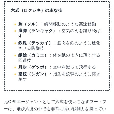
六式（ロクシキ）の主な技
剃（ソル）
：瞬間移動のような高速移動
嵐脚（ランキャク）
：空気の刃を蹴り飛ば
す
鉄塊（テッカイ）
：筋肉を鉄のように硬化
させる防御技
紙絵（カミエ）
：体を紙のように薄くする
回避技
月歩（ゲッポ）
：空中を蹴って飛行する
指銃（シガン）
：指先を銃弾のように突き
刺す
元CP9エージェントとして六式を使いこなすフー・フ
ーは、飛び六胞の中でも非常に高い戦闘力を持ってい