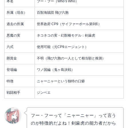
本名
フー・フー（Who’s Who）
所属（現在）
百獣海賊団 飛び六胞
過去の所属
世界政府 CP9（サイファーポール第9班）
悪魔の実
ネコネコの実・幻獣種モデル：剣歯虎
六式
使用可能（元CP9エージェント）
懸賞金
不明（飛び六胞の一人として相当額と推測）
登場編
ワノ国編（鬼ヶ島決戦）
特徴
ニャーニャーという独特の口癖
戦闘相手
ジンベエ
フー・フーって「ニャーニャー」って言う
のが特徴的だよね！剣歯虎の能力者だから
リョウ