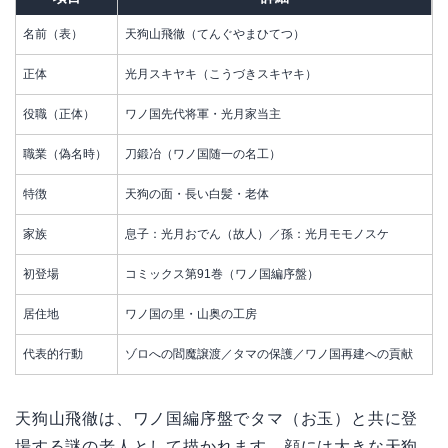
名前（表）
天狗山飛徹（てんぐやまひてつ）
正体
光月スキヤキ（こうづきスキヤキ）
役職（正体）
ワノ国先代将軍・光月家当主
職業（偽名時）
刀鍛冶（ワノ国随一の名工）
特徴
天狗の面・長い白髪・老体
家族
息子：光月おでん（故人）／孫：光月モモノスケ
初登場
コミックス第91巻（ワノ国編序盤）
居住地
ワノ国の里・山奥の工房
代表的行動
ゾロへの閻魔譲渡／タマの保護／ワノ国再建への貢献
天狗山飛徹は、ワノ国編序盤でタマ（お玉）と共に登
場する謎の老人として描かれます。顔には大きな天狗