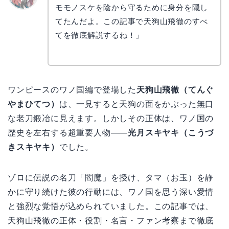
モモノスケを陰から守るために身分を隠し
リョウ
コ
てたんだよ。この記事で天狗山飛徹のすべ
てを徹底解説するね！」
ワンピースのワノ国編で登場した
天狗山飛徹（てんぐ
やまひてつ）
は、一見すると天狗の面をかぶった無口
な老刀鍛冶に見えます。しかしその正体は、ワノ国の
歴史を左右する超重要人物——
光月スキヤキ（こうづ
きスキヤキ）
でした。
ゾロに伝説の名刀「閻魔」を授け、タマ（お玉）を静
かに守り続けた彼の行動には、ワノ国を思う深い愛情
と強烈な覚悟が込められていました。この記事では、
天狗山飛徹の正体・役割・名言・ファン考察まで徹底