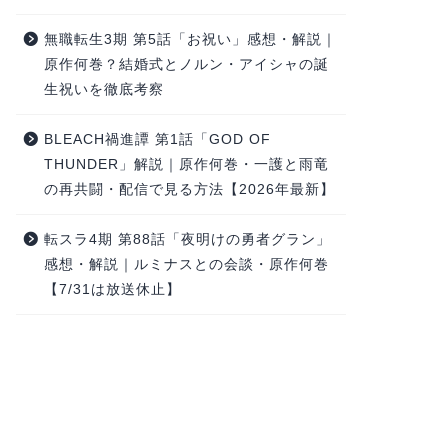
無職転生3期 第5話「お祝い」感想・解説｜
原作何巻？結婚式とノルン・アイシャの誕
生祝いを徹底考察
BLEACH禍進譚 第1話「GOD OF
THUNDER」解説｜原作何巻・一護と雨竜
の再共闘・配信で見る方法【2026年最新】
転スラ4期 第88話「夜明けの勇者グラン」
感想・解説｜ルミナスとの会談・原作何巻
【7/31は放送休止】