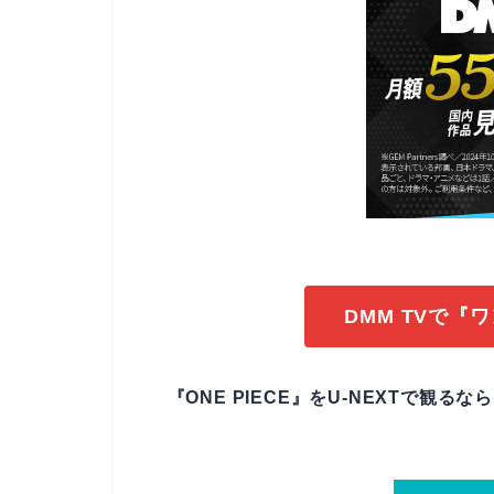
DMM TVで『
『ONE PIECE』をU-NEXTで観る