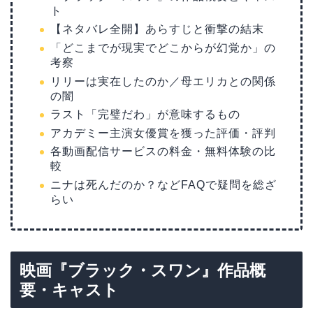
ト
【ネタバレ全開】あらすじと衝撃の結末
「どこまでが現実でどこからが幻覚か」の
考察
リリーは実在したのか／母エリカとの関係
の闇
ラスト「完璧だわ」が意味するもの
アカデミー主演女優賞を獲った評価・評判
各動画配信サービスの料金・無料体験の比
較
ニナは死んだのか？などFAQで疑問を総ざ
らい
映画『ブラック・スワン』作品概
要・キャスト