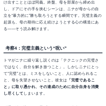
け出すこととほぼ同義。終盤、母を部屋から締め出
し、ドアにその手を挟むシーンは、ニナが母からの自
立を“暴力的に”勝ち取ろうとする瞬間です。完璧主義の
起源も、母の期待に応え続けようとする心の構造にあ
る――そう読み解けます。
考察4：完璧主義という“呪い”
トマがニナに繰り返し説くのは「テクニックの完璧さ
ではなく、自分を解き放つこと」。しかしニナにとっ
て“完璧”とは、ミスをしないこと、人に認められるこ
と、母を失望させないこと。彼女は
「完璧であるこ
と」に取り憑かれ、その達成のために自分自身を消費
し尽くして
しまいます。