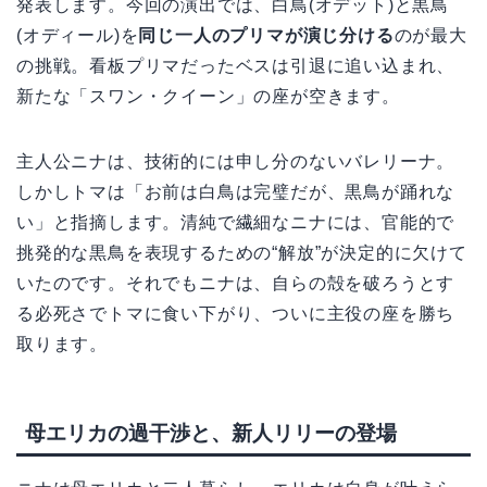
発表します。今回の演出では、白鳥(オデット)と黒鳥
(オディール)を
同じ一人のプリマが演じ分ける
のが最大
の挑戦。看板プリマだったベスは引退に追い込まれ、
新たな「スワン・クイーン」の座が空きます。
主人公ニナは、技術的には申し分のないバレリーナ。
しかしトマは「お前は白鳥は完璧だが、黒鳥が踊れな
い」と指摘します。清純で繊細なニナには、官能的で
挑発的な黒鳥を表現するための“解放”が決定的に欠けて
いたのです。それでもニナは、自らの殻を破ろうとす
る必死さでトマに食い下がり、ついに主役の座を勝ち
取ります。
母エリカの過干渉と、新人リリーの登場