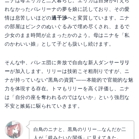
ニナは母エリカと二人暮らし。エリカは自身が叶えら
れなかったバレリーナの夢を娘に託しており、その愛
情は息苦しいほどの
過干渉
へと変質しています。ニナ
の部屋はピンクのぬいぐるみで埋め尽くされ、まるで
少女のまま時間が止まったかのよう。母はニナを「私
のかわいい娘」として子ども扱いし続けます。
そんな中、バレエ団に奔放で自由な新人ダンサー
リリ
ー
が加入します。リリーは技術こそ粗削りですが、ニ
ナが持っていない“黒鳥の資質”――本能的で官能的な魅
力を体現する存在。トマもリリーを高く評価し、ニナ
は「自分の座を奪われるのではないか」という強烈な
不安と嫉妬に駆られていきます。
白鳥のニナと、黒鳥のリリー…なんだか二
人が「鏡みたいな関係」に見えてきた。