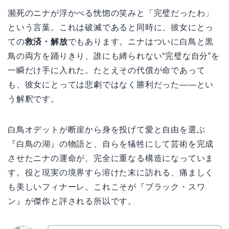
瀕死のニナが浮かべる恍惚の笑みと「完璧だったわ」
という言葉。これは破滅であると同時に、彼女にとっ
ての
救済・解放
でもあります。ニナはついに白鳥と黒
鳥の両方を踊りきり、誰にも縛られない“完璧な自分”を
一瞬だけ手に入れた。たとえその代償が命であって
も、彼女にとっては悲劇ではなく勝利だった――とい
う解釈です。
白鳥オデットが断崖から身を投げて愛と自由を選ぶ
『白鳥の湖』の物語と、自らを犠牲にして芸術を完成
させたニナの運命が、完全に重なる構造になっていま
す。役と現実の境界すら溶けた末に訪れる、痛ましく
も美しいフィナーレ。これこそが『ブラック・スワ
ン』が傑作と評される所以です。