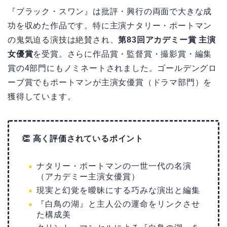
『ブラック・スワン』は批評・興行の両面で大きな成
功を収めた作品です。特に主演ナタリー・ポートマン
の鬼気迫る演技は絶賛され、
第83回アカデミー賞 主演
女優賞
を受賞。さらに作品賞・監督賞・撮影賞・編集
賞の4部門にもノミネートされました。ゴールデングロ
ーブ賞でもポートマンが主演女優賞（ドラマ部門）を
獲得しています。
👏 高く評価されているポイント
ナタリー・ポートマンの一世一代の名演
（アカデミー主演女優賞）
現実と幻覚を曖昧にする巧みな演出と編集
『白鳥の湖』と主人公の運命をリンクさせ
た構成美