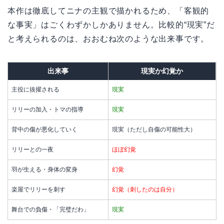
本作は徹底してニナの主観で描かれるため、「客観的
な事実」はごくわずかしかありません。比較的“現実”だ
と考えられるのは、おおむね次のような出来事です。
出来事
現実か幻覚か
主役に抜擢される
現実
リリーの加入・トマの指導
現実
背中の傷が悪化していく
現実（ただし自傷の可能性大）
リリーとの一夜
ほぼ幻覚
羽が生える・身体の変身
幻覚
楽屋でリリーを刺す
幻覚（刺したのは自分）
舞台での負傷・「完璧だわ」
現実