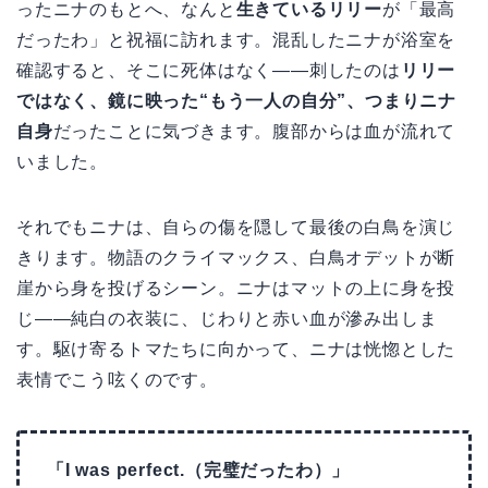
ったニナのもとへ、なんと
生きているリリー
が「最高
だったわ」と祝福に訪れます。混乱したニナが浴室を
確認すると、そこに死体はなく――刺したのは
リリー
ではなく、鏡に映った“もう一人の自分”、つまりニナ
自身
だったことに気づきます。腹部からは血が流れて
いました。
それでもニナは、自らの傷を隠して最後の白鳥を演じ
きります。物語のクライマックス、白鳥オデットが断
崖から身を投げるシーン。ニナはマットの上に身を投
じ――純白の衣装に、じわりと赤い血が滲み出しま
す。駆け寄るトマたちに向かって、ニナは恍惚とした
表情でこう呟くのです。
「I was perfect.（完璧だったわ）」