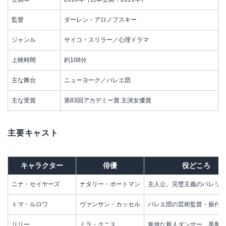
監督
ダーレン・アロノフスキー
ジャンル
サイコ・スリラー／心理ドラマ
上映時間
約108分
主な舞台
ニューヨーク／バレエ団
主な受賞
第83回アカデミー賞 主演女優賞
主要キャスト
キャラクター
俳優
役どころ
ニナ・セイヤーズ
ナタリー・ポートマン
主人公。完璧主義のバレリ
トマ・ルロワ
ヴァンサン・カッセル
バレエ団の芸術監督・振付
リリー
ミラ・クニス
奔放な新人ダンサー。黒鳥