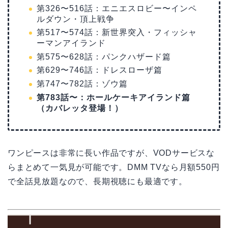
第326〜516話：エニエスロビー〜インペ
ルダウン・頂上戦争
第517〜574話：新世界突入・フィッシャ
ーマンアイランド
第575〜628話：パンクハザード篇
第629〜746話：ドレスローザ篇
第747〜782話：ゾウ篇
第783話〜：ホールケーキアイランド篇
（カバレッタ登場！）
ワンピースは非常に長い作品ですが、VODサービスな
らまとめて一気見が可能です。DMM TVなら月額550円
で全話見放題なので、長期視聴にも最適です。