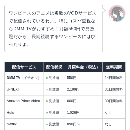
ワンピースのアニメは複数のVODサービス
で配信されているわよ。特にコスパ重視な
かえで
らDMM TVがおすすめ！月額550円で見放
題だから、長期視聴するワンピースにはぴ
ったりよ。
配信サービス
配信状況
月額料金（税込）
無料期間
DMM TV
（イチオシ）
○
見放題
550円
14日間無料
U-NEXT
○
見放題
2,189円
31日間無料
Amazon Prime Video
○
見放題
600円
30日間無料
Hulu
○
見放題
1,026円
なし
Netflix
○
見放題
890円〜
なし