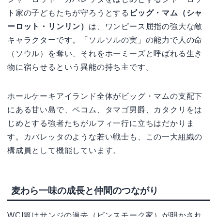
ト家の子どもたちが守ろうとする
ビッグ・マム（シャ
ーロット・リンリン）
は、ワンピース屈指の強大な敵
キャラクターです。「ソルソルの実」の能力で人の命
（ソウル）を奪い、それをホーミーズと呼ばれる生き
物に宿らせるという異能の持ち主です。
ホールケーキアイランド全体がビッグ・マムの支配下
にある甘い島で、ペコム、タマゴ男爵、カタクリをは
じめとする強者たちがルフィ一行に立ちはだかりま
す。カバレッタのような若い戦士も、この一大組織の
構成員として機能しています。
麦わら一味の成長と仲間のつながり
WCI篇はサンジの過去（ビンスモーク家）が明かされ